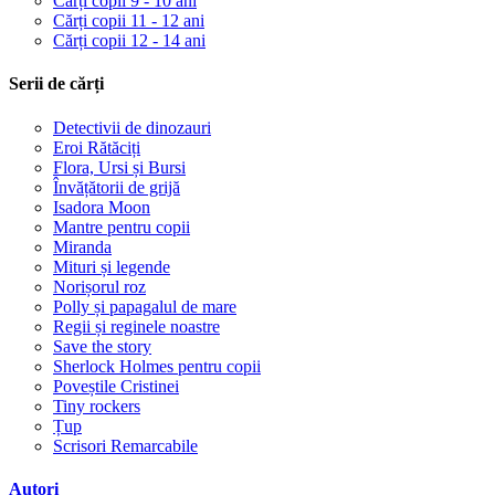
Cărți copii 9 - 10 ani
Cărți copii 11 - 12 ani
Cărți copii 12 - 14 ani
Serii de cărți
Detectivii de dinozauri
Eroi Rătăciți
Flora, Ursi și Bursi
Învățătorii de grijă
Isadora Moon
Mantre pentru copii
Miranda
Mituri și legende
Norișorul roz
Polly și papagalul de mare
Regii și reginele noastre
Save the story
Sherlock Holmes pentru copii
Poveștile Cristinei
Tiny rockers
Țup
Scrisori Remarcabile
Autori