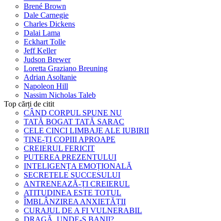
Brené Brown
Dale Carnegie
Charles Dickens
Dalai Lama
Eckhart Tolle
Jeff Keller
Judson Brewer
Loretta Graziano Breuning
Adrian Asoltanie
Napoleon Hill
Nassim Nicholas Taleb
Top cărți de citit
CÂND CORPUL SPUNE NU
TATĂ BOGAT TATĂ SARAC
CELE CINCI LIMBAJE ALE IUBIRII
ȚINE-ȚI COPIII APROAPE
CREIERUL FERICIT
PUTEREA PREZENTULUI
INTELIGENȚA EMOȚIONALĂ
SECRETELE SUCCESULUI
ANTRENEAZĂ-ȚI CREIERUL
ATITUDINEA ESTE TOTUL
ÎMBLÂNZIREA ANXIETĂȚII
CURAJUL DE A FI VULNERABIL
DRAGĂ, UNDE-S BANII?