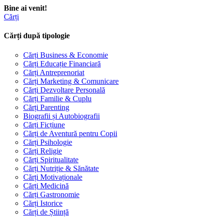
Bine ai venit!
Cărți
Cărți după tipologie
Cărți Business & Economie
Cărți Educație Financiară
Cărți Antreprenoriat
Cărți Marketing & Comunicare
Cărți Dezvoltare Personală
Cărți Familie & Cuplu
Cărți Parenting
Biografii și Autobiografii
Cărți Ficțiune
Cărți de Aventură pentru Copii
Cărți Psihologie
Cărți Religie
Cărți Spiritualitate
Cărți Nutriție & Sănătate
Cărți Motivaționale
Cărți Medicină
Cărți Gastronomie
Cărți Istorice
Cărți de Știință