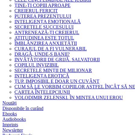
ȚINE-ȚI COPIII APROAPE
CREIERUL FERICIT
PUTEREA PREZENTULUI
INTELIGENȚA EMOȚIONALĂ
SECRETELE SUCCESULUI
ANTRENEAZĂ-ȚI CREIERUL
ATITUDINEA ESTE TOTUL
ÎMBLÂNZIREA ANXIETĂȚII
CURAJUL DE A FI VULNERABIL
DRAGĂ, UNDE-S BANII?
INVĂȚĂTORII DE GRIJĂ. SALVATORII
COPILUL INVIZIBIL
SECRETELE MINȚII DE MILIONAR
INTELIGENȚA EROTICĂ
ȚUP. IMPOSIBIL E DOAR UN CUVÂNT
CUM SĂ LE VORBIM COPIILOR ASTFEL ÎNCÂT SĂ N
CARTEA ÎNȚELEPCIUNII
VOLODIMIR ZELENSKI. ÎN MINTEA UNUI EROU
Noutăți
Disponibile în curând
Ebooks
Audiobooks
Imprints
Newsletter