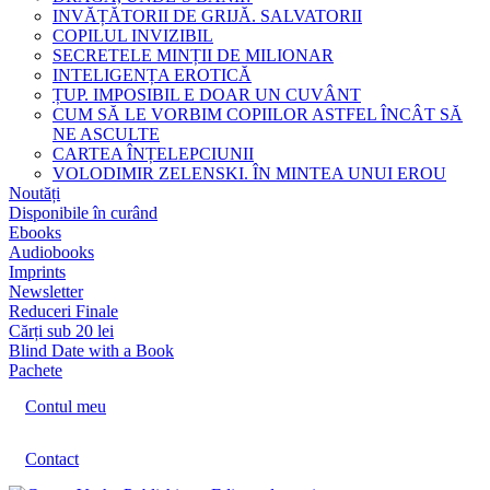
INVĂȚĂTORII DE GRIJĂ. SALVATORII
COPILUL INVIZIBIL
SECRETELE MINȚII DE MILIONAR
INTELIGENȚA EROTICĂ
ȚUP. IMPOSIBIL E DOAR UN CUVÂNT
CUM SĂ LE VORBIM COPIILOR ASTFEL ÎNCÂT SĂ
NE ASCULTE
CARTEA ÎNȚELEPCIUNII
VOLODIMIR ZELENSKI. ÎN MINTEA UNUI EROU
Noutăți
Disponibile în curând
Ebooks
Audiobooks
Imprints
Newsletter
Reduceri Finale
Cărți sub 20 lei
Blind Date with a Book
Pachete
Contul meu
Contact