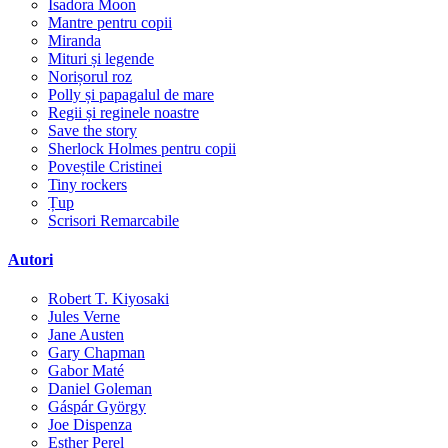
Isadora Moon
Mantre pentru copii
Miranda
Mituri și legende
Norișorul roz
Polly și papagalul de mare
Regii și reginele noastre
Save the story
Sherlock Holmes pentru copii
Poveștile Cristinei
Tiny rockers
Țup
Scrisori Remarcabile
Autori
Robert T. Kiyosaki
Jules Verne
Jane Austen
Gary Chapman
Gabor Maté
Daniel Goleman
Gáspár György
Joe Dispenza
Esther Perel