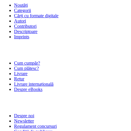
Noutăți
Categorii
Cărți cu formate digitale
Autori
Contributori
Descriptoare
Imprints
ÎNTREBĂRI FRECVENTE
Cum cumpăr?
Cum plătesc?
Livrare
Retur
Livrare internațională
Despre eBooks
DESPRE NOI
Despre noi
Newsletter
Regulament concursuri