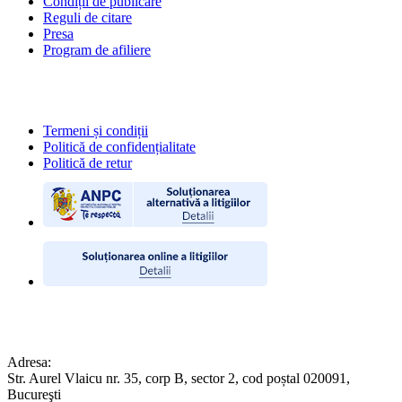
Condiții de publicare
Reguli de citare
Presa
Program de afiliere
POLITICI
Termeni și condiții
Politică de confidențialitate
Politică de retur
CONTACT
Adresa:
Str. Aurel Vlaicu nr. 35, corp B, sector 2, cod poștal 020091,
Bucureşti