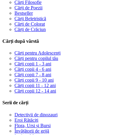
Cărți Filosofie
Cărți de Poezii
Bestseller
Cărți Beletristică
Cărți de Colorat
Cărți de Crăciun
Cărți după vârstă
Cărți pentru Adolescenți
Cărți pentru copilul tău
Cărți copii 1 - 3 ani
Cărți copii 4 - 6 ani
Cărți copii 7 - 8 ani
Cărți copii 9 - 10 ani
Cărți copii 11 - 12 ani
Cărți copii 12 - 14 ani
Serii de cărți
Detectivii de dinozauri
Eroi Rătăciți
Flora, Ursi și Bursi
Învățătorii de grijă