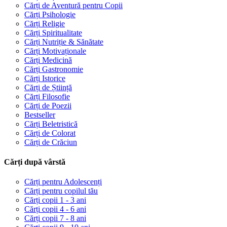
Cărți de Aventură pentru Copii
Cărți Psihologie
Cărți Religie
Cărți Spiritualitate
Cărți Nutriție & Sănătate
Cărți Motivaționale
Cărți Medicină
Cărți Gastronomie
Cărți Istorice
Cărți de Știință
Cărți Filosofie
Cărți de Poezii
Bestseller
Cărți Beletristică
Cărți de Colorat
Cărți de Crăciun
Cărți după vârstă
Cărți pentru Adolescenți
Cărți pentru copilul tău
Cărți copii 1 - 3 ani
Cărți copii 4 - 6 ani
Cărți copii 7 - 8 ani