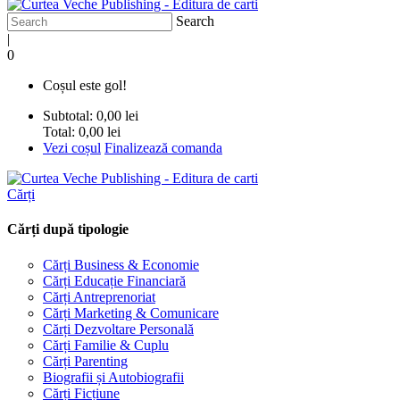
Search
|
0
Coșul este gol!
Subtotal:
0,00 lei
Total:
0,00 lei
Vezi coșul
Finalizează comanda
Cărți
Cărți după tipologie
Cărți Business & Economie
Cărți Educație Financiară
Cărți Antreprenoriat
Cărți Marketing & Comunicare
Cărți Dezvoltare Personală
Cărți Familie & Cuplu
Cărți Parenting
Biografii și Autobiografii
Cărți Ficțiune