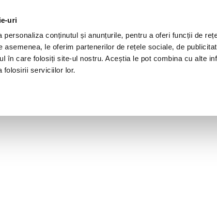
ie-uri
personaliza conținutul și anunțurile, pentru a oferi funcții de rețe
De asemenea, le oferim partenerilor de rețele sociale, de publicita
ul în care folosiți site-ul nostru. Aceștia le pot combina cu alte inf
olosirii serviciilor lor.