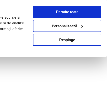
Permite toate
le sociale și
te și de analize
Personalizează
ormații oferite
Respinge