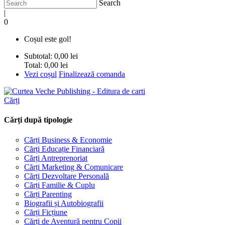
Search
|
0
Coșul este gol!
Subtotal:
0,00 lei
Total:
0,00 lei
Vezi coșul
Finalizează comanda
Cărți
Cărți după tipologie
Cărți Business & Economie
Cărți Educație Financiară
Cărți Antreprenoriat
Cărți Marketing & Comunicare
Cărți Dezvoltare Personală
Cărți Familie & Cuplu
Cărți Parenting
Biografii și Autobiografii
Cărți Ficțiune
Cărți de Aventură pentru Copii