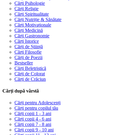
Cărți Psihologie
Cărți Religie
Cărți Spiritualitate
Cărți Nutriție & Sănătate
Cărți Motivaționale
Cărți Medicină
Cărți Gastronomie
Cărți Istorice
Cărți de Știință
Cărți Filosofie
Cărți de Poezii
Bestseller
Cărți Beletristică
Cărți de Colorat
Cărți de Crăciun
Cărți după vârstă
Cărți pentru Adolescenți
Cărți pentru copilul tău
Cărți copii 1 - 3 ani
Cărți copii 4 - 6 ani
Cărți copii 7 - 8 ani
Cărți copii 9 - 10 ani