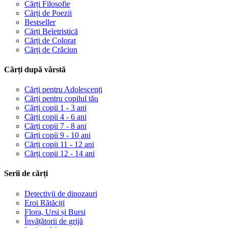
Cărți Filosofie
Cărți de Poezii
Bestseller
Cărți Beletristică
Cărți de Colorat
Cărți de Crăciun
Cărți după vârstă
Cărți pentru Adolescenți
Cărți pentru copilul tău
Cărți copii 1 - 3 ani
Cărți copii 4 - 6 ani
Cărți copii 7 - 8 ani
Cărți copii 9 - 10 ani
Cărți copii 11 - 12 ani
Cărți copii 12 - 14 ani
Serii de cărți
Detectivii de dinozauri
Eroi Rătăciți
Flora, Ursi și Bursi
Învățătorii de grijă