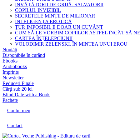
INVĂȚĂTORII DE GRIJĂ. SALVATORII
COPILUL INVIZIBIL
SECRETELE MINȚII DE MILIONAR
INTELIGENȚA EROTICĂ
ȚUP. IMPOSIBIL E DOAR UN CUVÂNT
CUM SĂ LE VORBIM COPIILOR ASTFEL ÎNCÂT SĂ N
CARTEA ÎNȚELEPCIUNII
VOLODIMIR ZELENSKI. ÎN MINTEA UNUI EROU
Noutăți
Disponibile în curând
Ebooks
Audiobooks
Imprints
Newsletter
Reduceri Finale
Cărți sub 20 lei
Blind Date with a Book
Pachete
Contul meu
Contact