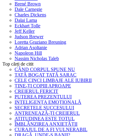
Brené Brown
Dale Carnegie
Charles Dickens
Dalai Lama
Eckhart Tolle
Jeff Keller
Judson Brewer
Loretta Graziano Breuning
Adrian Asoltanie
Napoleon Hill
Nassim Nicholas Taleb
Top cărți de citit
CÂND CORPUL SPUNE NU
TATĂ BOGAT TATĂ SARAC
CELE CINCI LIMBAJE ALE IUBIRII
ȚINE-ȚI COPIII APROAPE
CREIERUL FERICIT
PUTEREA PREZENTULUI
INTELIGENȚA EMOȚIONALĂ
SECRETELE SUCCESULUI
ANTRENEAZĂ-ȚI CREIERUL
ATITUDINEA ESTE TOTUL
ÎMBLÂNZIREA ANXIETĂȚII
CURAJUL DE A FI VULNERABIL
DRAGĂ, UNDE-S BANII?