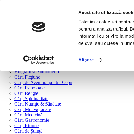
Bine ai venit!
Cărți
Acest site utilizează cook
Folosim cookie-uri pentru a 
Cărți după tipologie
pentru a analiza traficul. 
Cărți Business & Economie
informații cu privire la mod
Cărți Educație Financiară
de dvs. sau culese în urma f
Cărți Antreprenoriat
Cărți Marketing & Comunicare
Cărți Dezvoltare Personală
Afişare
Cărți Familie & Cuplu
Cărți Parenting
Biografii și Autobiografii
Cărți Ficțiune
Cărți de Aventură pentru Copii
Cărți Psihologie
Cărți Religie
Cărți Spiritualitate
Cărți Nutriție & Sănătate
Cărți Motivaționale
Cărți Medicină
Cărți Gastronomie
Cărți Istorice
Cărți de Știință