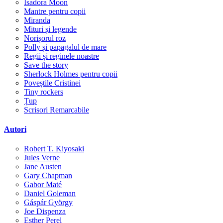
Isadora Moon
Mantre pentru copii
Miranda
Mituri și legende
Norișorul roz
Polly și papagalul de mare
Regii și reginele noastre
Save the story
Sherlock Holmes pentru copii
Poveștile Cristinei
Tiny rockers
Țup
Scrisori Remarcabile
Autori
Robert T. Kiyosaki
Jules Verne
Jane Austen
Gary Chapman
Gabor Maté
Daniel Goleman
Gáspár György
Joe Dispenza
Esther Perel