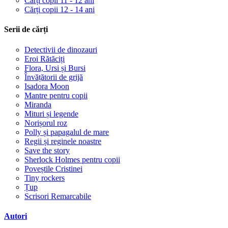
Cărți copii 11 - 12 ani
Cărți copii 12 - 14 ani
Serii de cărți
Detectivii de dinozauri
Eroi Rătăciți
Flora, Ursi și Bursi
Învățătorii de grijă
Isadora Moon
Mantre pentru copii
Miranda
Mituri și legende
Norișorul roz
Polly și papagalul de mare
Regii și reginele noastre
Save the story
Sherlock Holmes pentru copii
Poveștile Cristinei
Tiny rockers
Țup
Scrisori Remarcabile
Autori