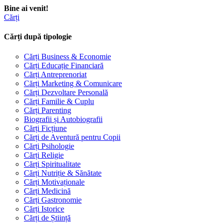
Bine ai venit!
Cărți
Cărți după tipologie
Cărți Business & Economie
Cărți Educație Financiară
Cărți Antreprenoriat
Cărți Marketing & Comunicare
Cărți Dezvoltare Personală
Cărți Familie & Cuplu
Cărți Parenting
Biografii și Autobiografii
Cărți Ficțiune
Cărți de Aventură pentru Copii
Cărți Psihologie
Cărți Religie
Cărți Spiritualitate
Cărți Nutriție & Sănătate
Cărți Motivaționale
Cărți Medicină
Cărți Gastronomie
Cărți Istorice
Cărți de Știință