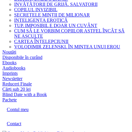
INVĂȚĂTORII DE GRIJĂ. SALVATORII
COPILUL INVIZIBIL
SECRETELE MINȚII DE MILIONAR
INTELIGENȚA EROTICĂ
ȚUP. IMPOSIBIL E DOAR UN CUVÂNT
CUM SĂ LE VORBIM COPIILOR ASTFEL ÎNCÂT SĂ
NE ASCULTE
CARTEA ÎNȚELEPCIUNII
VOLODIMIR ZELENSKI. ÎN MINTEA UNUI EROU
Noutăți
Disponibile în curând
Ebooks
Audiobooks
Imprints
Newsletter
Reduceri Finale
Cărți sub 20 lei
Blind Date with a Book
Pachete
Contul meu
Contact