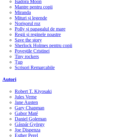
Isadora Moon
Mantre pentru copii
Miranda
Mituri și legende
Norișorul roz
Polly și papagalul de mare
Regii și reginele noastre
Save the story
Sherlock Holmes pentru copii
Poveștile Cristinei
Tiny rockers
Țup
Scrisori Remarcabile
Autori
Robert T. Kiyosaki
Jules Verne
Jane Austen
Gary Chapman
Gabor Maté
Daniel Goleman
Gáspár György
Joe Dispenza
Esther Perel