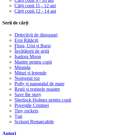
Cărți copii 9 - 10 ani
Cărți copii 11 - 12 ani
Cărți copii 12 - 14 ani
Serii de cărți
Detectivii de dinozauri
Eroi Rătăciți
Flora, Ursi și Bursi
Învățătorii de grijă
Isadora Moon
Mantre pentru copii
Miranda
Mituri și legende
Norișorul roz
Polly și papagalul de mare
Regii și reginele noastre
Save the story
Sherlock Holmes pentru copii
Poveștile Cristinei
Tiny rockers
Țup
Scrisori Remarcabile
Autori