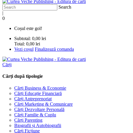
Search
|
0
Coșul este gol!
Subtotal:
0,00 lei
Total:
0,00 lei
Vezi coșul
Finalizează comanda
Cărți
Cărți după tipologie
Cărți Business & Economie
Cărți Educație Financiară
Cărți Antreprenoriat
Cărți Marketing & Comunicare
Cărți Dezvoltare Personală
Cărți Familie & Cuplu
Cărți Parenting
Biografii și Autobiografii
Cărți Ficțiune