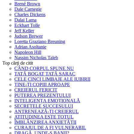
Brené Brown
Dale Carnegie
Charles Dickens
Dalai Lama
Eckhart Tolle
Jeff Keller
Judson Brewer
Loretta Graziano Breuning
Adrian Asoltanie
Napoleon Hill
Nassim Nicholas Taleb
Top cărți de citit
CÂND CORPUL SPUNE NU
TATĂ BOGAT TATĂ SARAC
CELE CINCI LIMBAJE ALE IUBIRII
ȚINE-ȚI COPIII APROAPE
CREIERUL FERICIT
PUTEREA PREZENTULUI
INTELIGENȚA EMOȚIONALĂ
SECRETELE SUCCESULUI
ANTRENEAZĂ-ȚI CREIERUL
ATITUDINEA ESTE TOTUL
ÎMBLÂNZIREA ANXIETĂȚII
CURAJUL DE A FI VULNERABIL
DRAGĂ, UNDE-S BANII?