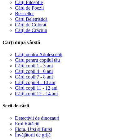
Cărți Filosofie
Cărți de Poezii
Bestseller
Cărți Beletristică
Cărți de Colorat
Cărți de Crăciun
Cărți după vârstă
Cărți pentru Adolescenți
Cărți pentru copilul tău
Cărți copii 1 - 3 ani
Cărți copii 4 - 6 ani
Cărți copii 7 - 8 ani
Cărți copii 9 - 10 ani
Cărți copii 11 - 12 ani
Cărți copii 12 - 14 ani
Serii de cărți
Detectivii de dinozauri
Eroi Rătăciți
Flora, Ursi și Bursi
Învățătorii de grijă