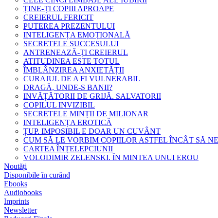
ȚINE-ȚI COPIII APROAPE
CREIERUL FERICIT
PUTEREA PREZENTULUI
INTELIGENȚA EMOȚIONALĂ
SECRETELE SUCCESULUI
ANTRENEAZĂ-ȚI CREIERUL
ATITUDINEA ESTE TOTUL
ÎMBLÂNZIREA ANXIETĂȚII
CURAJUL DE A FI VULNERABIL
DRAGĂ, UNDE-S BANII?
INVĂȚĂTORII DE GRIJĂ. SALVATORII
COPILUL INVIZIBIL
SECRETELE MINȚII DE MILIONAR
INTELIGENȚA EROTICĂ
ȚUP. IMPOSIBIL E DOAR UN CUVÂNT
CUM SĂ LE VORBIM COPIILOR ASTFEL ÎNCÂT SĂ N
CARTEA ÎNȚELEPCIUNII
VOLODIMIR ZELENSKI. ÎN MINTEA UNUI EROU
Noutăți
Disponibile în curând
Ebooks
Audiobooks
Imprints
Newsletter