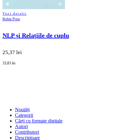
Vezi detalii
Robin Prior
NLP și Relațiile de cuplu
25,37 lei
33,83 lei
SHOP
Noutăți
Categorii
Cărți cu formate digitale
Autori
Contributori
Descriptoare