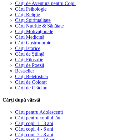
Cărți de Aventură pentru Copii
Cărți Psihologie
Cărți Religie
Cărți Spiritualitate
Cărți Nutriție & Sănătate
Cărți Motivaționale
Cărți Medicină
Cărți Gastronomie
Cărți Istorice
Cărți de Știință
Cărți Filosofie
Cărți de Poezii
Bestseller
Cărți Beletristică
Cărți de Colorat
Cărți de Crăciun
Cărți după vârstă
Cărți pentru Adolescenți
Cărți pentru copilul tău
Cărți copii 1 - 3 ani
Cărți copii 4 - 6 ani
Cărți copii 7 - 8 ani