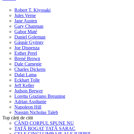
Robert T. Kiyosaki
Jules Verne
Jane Austen
Gary Chapman
Gabor Maté
Daniel Goleman
Gáspár György
Joe Dispenza
Esther Perel
Brené Brown
Dale Carnegie
Charles Dickens
Dalai Lama
Eckhart Tolle
Jeff Keller
Judson Brewer
Loretta Graziano Breuning
Adrian Asoltanie
Napoleon Hill
Nassim Nicholas Taleb
Top cărți de citit
CÂND CORPUL SPUNE NU
TATĂ BOGAT TATĂ SARAC
CELE CINCI LIMBAJE ALE IUBIRII