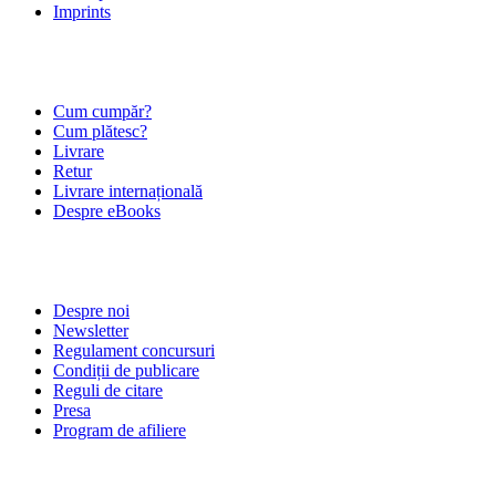
Imprints
ÎNTREBĂRI FRECVENTE
Cum cumpăr?
Cum plătesc?
Livrare
Retur
Livrare internațională
Despre eBooks
DESPRE NOI
Despre noi
Newsletter
Regulament concursuri
Condiții de publicare
Reguli de citare
Presa
Program de afiliere
POLITICI