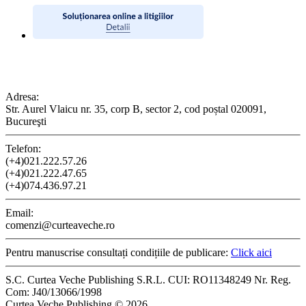
CONTACT
Adresa:
Str. Aurel Vlaicu nr. 35, corp B, sector 2, cod poștal 020091,
Bucureşti
Telefon:
(+4)021.222.57.26
(+4)021.222.47.65
(+4)074.436.97.21
Email:
comenzi@curteaveche.ro
Pentru manuscrise consultați condițiile de publicare:
Click aici
S.C. Curtea Veche Publishing S.R.L. CUI: RO11348249 Nr. Reg.
Com: J40/13066/1998
Curtea Veche Publishing © 2026