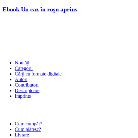
Ebook Un caz în roşu aprins
SHOP
Noutăți
Categorii
Cărți cu formate digitale
Autori
Contributori
Descriptoare
Imprints
ÎNTREBĂRI FRECVENTE
Cum cumpăr?
Cum plătesc?
Livrare