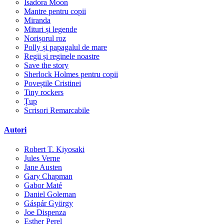
Isadora Moon
Mantre pentru copii
Miranda
Mituri și legende
Norișorul roz
Polly și papagalul de mare
Regii și reginele noastre
Save the story
Sherlock Holmes pentru copii
Poveștile Cristinei
Tiny rockers
Țup
Scrisori Remarcabile
Autori
Robert T. Kiyosaki
Jules Verne
Jane Austen
Gary Chapman
Gabor Maté
Daniel Goleman
Gáspár György
Joe Dispenza
Esther Perel