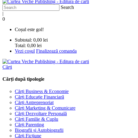
Search
|
0
Coșul este gol!
Subtotal:
0,00 lei
Total:
0,00 lei
Vezi coșul
Finalizează comanda
Cărți
Cărți după tipologie
Cărți Business & Economie
Cărți Educație Financiară
Cărți Antreprenoriat
Cărți Marketing & Comunicare
Cărți Dezvoltare Personală
Cărți Familie & Cuplu
Cărți Parenting
Biografii și Autobiografii
Cărți Ficțiune