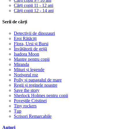
Cărți copii 9 - 10 ani
Cărți copii 11 - 12 ani
Cărți copii 12 - 14 ani
Serii de cărți
Detectivii de dinozauri
Eroi Rătăciți
Flora, Ursi și Bursi
Învățătorii de grijă
Isadora Moon
Mantre pentru copii
Miranda
Mituri și legende
Norișorul roz
Polly și papagalul de mare
Regii și reginele noastre
Save the story
Sherlock Holmes pentru copii
Poveștile Cristinei
Tiny rockers
Țup
Scrisori Remarcabile
Autori