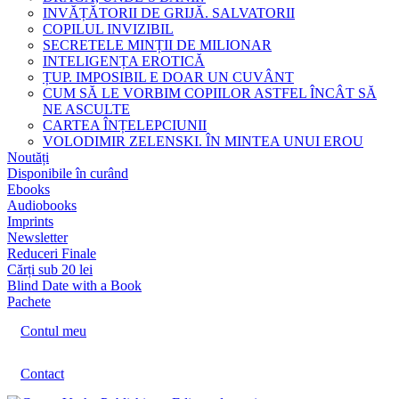
INVĂȚĂTORII DE GRIJĂ. SALVATORII
COPILUL INVIZIBIL
SECRETELE MINȚII DE MILIONAR
INTELIGENȚA EROTICĂ
ȚUP. IMPOSIBIL E DOAR UN CUVÂNT
CUM SĂ LE VORBIM COPIILOR ASTFEL ÎNCÂT SĂ
NE ASCULTE
CARTEA ÎNȚELEPCIUNII
VOLODIMIR ZELENSKI. ÎN MINTEA UNUI EROU
Noutăți
Disponibile în curând
Ebooks
Audiobooks
Imprints
Newsletter
Reduceri Finale
Cărți sub 20 lei
Blind Date with a Book
Pachete
Contul meu
Contact