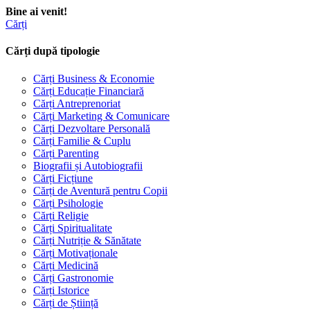
Bine ai venit!
Cărți
Cărți după tipologie
Cărți Business & Economie
Cărți Educație Financiară
Cărți Antreprenoriat
Cărți Marketing & Comunicare
Cărți Dezvoltare Personală
Cărți Familie & Cuplu
Cărți Parenting
Biografii și Autobiografii
Cărți Ficțiune
Cărți de Aventură pentru Copii
Cărți Psihologie
Cărți Religie
Cărți Spiritualitate
Cărți Nutriție & Sănătate
Cărți Motivaționale
Cărți Medicină
Cărți Gastronomie
Cărți Istorice
Cărți de Știință