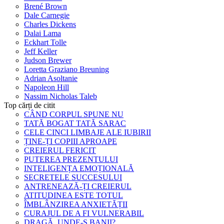
Brené Brown
Dale Carnegie
Charles Dickens
Dalai Lama
Eckhart Tolle
Jeff Keller
Judson Brewer
Loretta Graziano Breuning
Adrian Asoltanie
Napoleon Hill
Nassim Nicholas Taleb
Top cărți de citit
CÂND CORPUL SPUNE NU
TATĂ BOGAT TATĂ SARAC
CELE CINCI LIMBAJE ALE IUBIRII
ȚINE-ȚI COPIII APROAPE
CREIERUL FERICIT
PUTEREA PREZENTULUI
INTELIGENȚA EMOȚIONALĂ
SECRETELE SUCCESULUI
ANTRENEAZĂ-ȚI CREIERUL
ATITUDINEA ESTE TOTUL
ÎMBLÂNZIREA ANXIETĂȚII
CURAJUL DE A FI VULNERABIL
DRAGĂ, UNDE-S BANII?