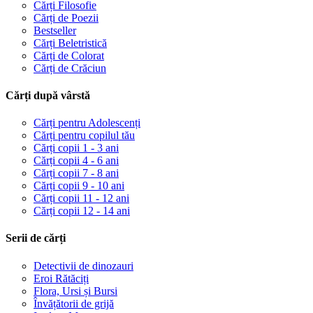
Cărți Filosofie
Cărți de Poezii
Bestseller
Cărți Beletristică
Cărți de Colorat
Cărți de Crăciun
Cărți după vârstă
Cărți pentru Adolescenți
Cărți pentru copilul tău
Cărți copii 1 - 3 ani
Cărți copii 4 - 6 ani
Cărți copii 7 - 8 ani
Cărți copii 9 - 10 ani
Cărți copii 11 - 12 ani
Cărți copii 12 - 14 ani
Serii de cărți
Detectivii de dinozauri
Eroi Rătăciți
Flora, Ursi și Bursi
Învățătorii de grijă