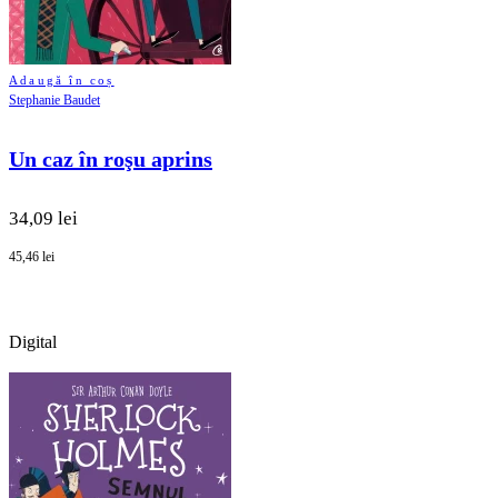
Adaugă în coș
Stephanie Baudet
Un caz în roşu aprins
34,09 lei
45,46 lei
Digital