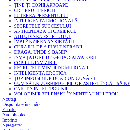
ȚINE-ȚI COPIII APROAPE
CREIERUL FERICIT
PUTEREA PREZENTULUI
INTELIGENȚA EMOȚIONALĂ
SECRETELE SUCCESULUI
ANTRENEAZĂ-ȚI CREIERUL
ATITUDINEA ESTE TOTUL
ÎMBLÂNZIREA ANXIETĂȚII
CURAJUL DE A FI VULNERABIL
DRAGĂ, UNDE-S BANII?
INVĂȚĂTORII DE GRIJĂ. SALVATORII
COPILUL INVIZIBIL
SECRETELE MINȚII DE MILIONAR
INTELIGENȚA EROTICĂ
ȚUP. IMPOSIBIL E DOAR UN CUVÂNT
CUM SĂ LE VORBIM COPIILOR ASTFEL ÎNCÂT SĂ N
CARTEA ÎNȚELEPCIUNII
VOLODIMIR ZELENSKI. ÎN MINTEA UNUI EROU
Noutăți
Disponibile în curând
Ebooks
Audiobooks
Imprints
Newsletter