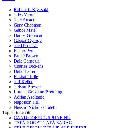
Robert T. Kiyosaki
Jules Verne
Jane Austen
Gary Chapman
Gabor Maté
Daniel Goleman
Gáspár György
Joe Dispenza
Esther Perel
Brené Brown
Dale Carnegie
Charles Dickens
Dalai Lama
Eckhart Tolle
Jeff Keller
Judson Brewer
Loretta Graziano Breuning
Adrian Asoltanie
Napoleon Hill
Nassim Nicholas Taleb
Top cărți de citit
CÂND CORPUL SPUNE NU
TATĂ BOGAT TATĂ SARAC
CELE CINCI LIMBAJE ALE IUBIRII