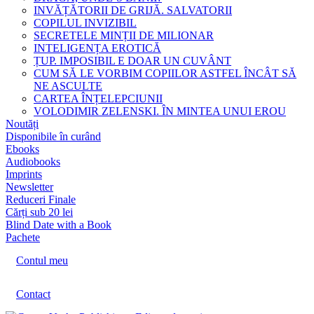
INVĂȚĂTORII DE GRIJĂ. SALVATORII
COPILUL INVIZIBIL
SECRETELE MINȚII DE MILIONAR
INTELIGENȚA EROTICĂ
ȚUP. IMPOSIBIL E DOAR UN CUVÂNT
CUM SĂ LE VORBIM COPIILOR ASTFEL ÎNCÂT SĂ
NE ASCULTE
CARTEA ÎNȚELEPCIUNII
VOLODIMIR ZELENSKI. ÎN MINTEA UNUI EROU
Noutăți
Disponibile în curând
Ebooks
Audiobooks
Imprints
Newsletter
Reduceri Finale
Cărți sub 20 lei
Blind Date with a Book
Pachete
Contul meu
Contact