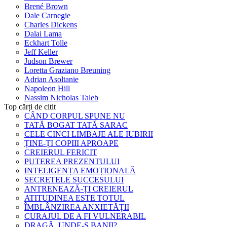
Brené Brown
Dale Carnegie
Charles Dickens
Dalai Lama
Eckhart Tolle
Jeff Keller
Judson Brewer
Loretta Graziano Breuning
Adrian Asoltanie
Napoleon Hill
Nassim Nicholas Taleb
Top cărți de citit
CÂND CORPUL SPUNE NU
TATĂ BOGAT TATĂ SARAC
CELE CINCI LIMBAJE ALE IUBIRII
ȚINE-ȚI COPIII APROAPE
CREIERUL FERICIT
PUTEREA PREZENTULUI
INTELIGENȚA EMOȚIONALĂ
SECRETELE SUCCESULUI
ANTRENEAZĂ-ȚI CREIERUL
ATITUDINEA ESTE TOTUL
ÎMBLÂNZIREA ANXIETĂȚII
CURAJUL DE A FI VULNERABIL
DRAGĂ, UNDE-S BANII?