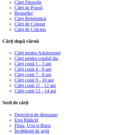
Cărți Filosofie
Cărți de Poezii
Bestseller
Cărți Beletristică
Cărți de Colorat
Cărți de Crăciun
Cărți după vârstă
Cărți pentru Adolescenți
Cărți pentru copilul tău
Cărți copii 1 - 3 ani
Cărți copii 4 - 6 ani
Cărți copii 7 - 8 ani
Cărți copii 9 - 10 ani
Cărți copii 11 - 12 ani
Cărți copii 12 - 14 ani
Serii de cărți
Detectivii de dinozauri
Eroi Rătăciți
Flora, Ursi și Bursi
Învățătorii de grijă