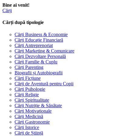
Bine ai venit!
Cărți
Cărți după tipologie
Cărți Business & Economie
Cărți Educație Financiară
Cărți Antreprenoriat
Cărți Marketing & Comunicare
Cărți Dezvoltare Personală
Cărți Familie & Cuplu
Cărți Parenting
Biografii și Autobiografii
Cărți Ficțiune
Cărți de Aventură pentru Copii
Cărți Psihologie
Cărți Religie
Cărți Spiritualitate
Cărți Nutriție & Sănătate
Cărți Motivaționale
Cărți Medicină
Cărți Gastronomie
Cărți Istorice
Cărți de Știință