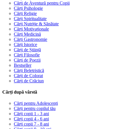
Cărți de Aventură pentru Copii
Cărți Psihologie
Cărți Religie
Cărți Spiritualitate
Cărți Nutriție & Sănătate
Cărți Motivaționale
Cărți Medicină
Cărți Gastronomie
Cărți Istorice
Cărți de Știință
Cărți Filosofie
Cărți de Poezii
Bestseller
Cărți Beletristică
Cărți de Colorat
Cărți de Crăciun
Cărți după vârstă
Cărți pentru Adolescenți
Cărți pentru copilul tău
Cărți copii 1 - 3 ani
Cărți copii 4 - 6 ani
Cărți copii 7 - 8 ani