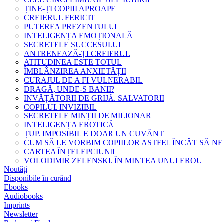
ȚINE-ȚI COPIII APROAPE
CREIERUL FERICIT
PUTEREA PREZENTULUI
INTELIGENȚA EMOȚIONALĂ
SECRETELE SUCCESULUI
ANTRENEAZĂ-ȚI CREIERUL
ATITUDINEA ESTE TOTUL
ÎMBLÂNZIREA ANXIETĂȚII
CURAJUL DE A FI VULNERABIL
DRAGĂ, UNDE-S BANII?
INVĂȚĂTORII DE GRIJĂ. SALVATORII
COPILUL INVIZIBIL
SECRETELE MINȚII DE MILIONAR
INTELIGENȚA EROTICĂ
ȚUP. IMPOSIBIL E DOAR UN CUVÂNT
CUM SĂ LE VORBIM COPIILOR ASTFEL ÎNCÂT SĂ N
CARTEA ÎNȚELEPCIUNII
VOLODIMIR ZELENSKI. ÎN MINTEA UNUI EROU
Noutăți
Disponibile în curând
Ebooks
Audiobooks
Imprints
Newsletter