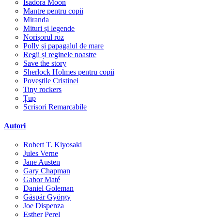
Isadora Moon
Mantre pentru copii
Miranda
Mituri și legende
Norișorul roz
Polly și papagalul de mare
Regii și reginele noastre
Save the story
Sherlock Holmes pentru copii
Poveștile Cristinei
Tiny rockers
Țup
Scrisori Remarcabile
Autori
Robert T. Kiyosaki
Jules Verne
Jane Austen
Gary Chapman
Gabor Maté
Daniel Goleman
Gáspár György
Joe Dispenza
Esther Perel