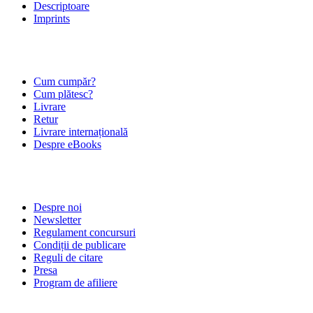
Descriptoare
Imprints
ÎNTREBĂRI FRECVENTE
Cum cumpăr?
Cum plătesc?
Livrare
Retur
Livrare internațională
Despre eBooks
DESPRE NOI
Despre noi
Newsletter
Regulament concursuri
Condiții de publicare
Reguli de citare
Presa
Program de afiliere
POLITICI