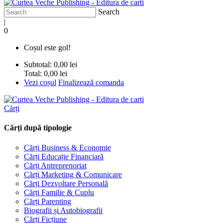
Search
|
0
Coșul este gol!
Subtotal:
0,00 lei
Total:
0,00 lei
Vezi coșul
Finalizează comanda
Cărți
Cărți după tipologie
Cărți Business & Economie
Cărți Educație Financiară
Cărți Antreprenoriat
Cărți Marketing & Comunicare
Cărți Dezvoltare Personală
Cărți Familie & Cuplu
Cărți Parenting
Biografii și Autobiografii
Cărți Ficțiune