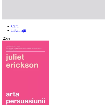
Cărți
Informații
-25%