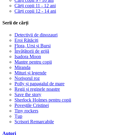
Cărți copii 9 - 10 ani
Cărți copii 11 - 12 ani
Cărți copii 12 - 14 ani
Serii de cărți
Detectivii de dinozauri
Eroi Rătăciți
Flora, Ursi și Bursi
Învățătorii de grijă
Isadora Moon
Mantre pentru copii
Miranda
Mituri și legende
Norișorul roz
Polly și papagalul de mare
Regii și reginele noastre
Save the story
Sherlock Holmes pentru copii
Poveștile Cristinei
Tiny rockers
Țup
Scrisori Remarcabile
Autori