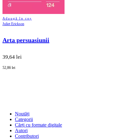
Adaugă în coș
Juliet Erickson
Arta persuasiunii
39,64 lei
52,86 lei
SHOP
Noutăți
Categorii
Cărți cu formate digitale
Autori
Contributori