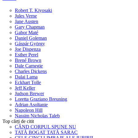
Robert T. Kiyosaki
Jules Verne
Jane Austen
Gary Chapman
Gabor Maté
Daniel Goleman
Gáspár György
Joe Dispenza
Esther Perel
Brené Brown
Dale Carnegie
Charles Dickens
Dalai Lama
Eckhart Tolle
Jeff Keller
Judson Brewer
Loretta Graziano Breuning
Adrian Asoltanie
Napoleon Hill
Nassim Nicholas Taleb
Top cărți de citit
CÂND CORPUL SPUNE NU
TATĂ BOGAT TATĂ SARAC
CELE CINCI LIMBAJE ALE IUBIRII