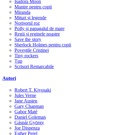
Isadora Moon
Mantre pentru copii
Miranda
Mituri și legende
Norișorul roz
Polly și papagalul de mare
Regii și reginele noastre
Save the story
Sherlock Holmes pentru copii
Poveștile Cristinei
Tiny rockers
Țup
Scrisori Remarcabile
Autori
Robert T. Kiyosaki
Jules Verne
Jane Austen
Gary Chapman
Gabor Maté
Daniel Goleman
Gáspár György
Joe Dispenza
Esther Perel