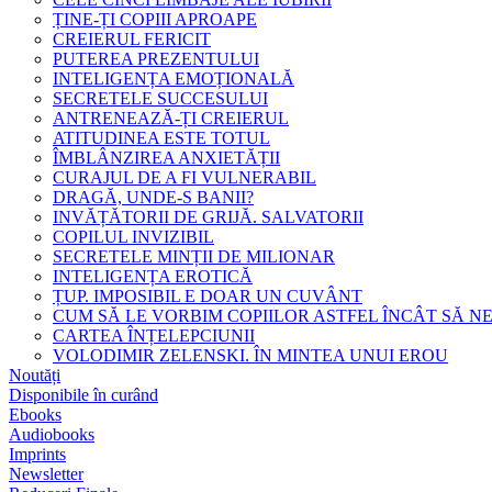
ȚINE-ȚI COPIII APROAPE
CREIERUL FERICIT
PUTEREA PREZENTULUI
INTELIGENȚA EMOȚIONALĂ
SECRETELE SUCCESULUI
ANTRENEAZĂ-ȚI CREIERUL
ATITUDINEA ESTE TOTUL
ÎMBLÂNZIREA ANXIETĂȚII
CURAJUL DE A FI VULNERABIL
DRAGĂ, UNDE-S BANII?
INVĂȚĂTORII DE GRIJĂ. SALVATORII
COPILUL INVIZIBIL
SECRETELE MINȚII DE MILIONAR
INTELIGENȚA EROTICĂ
ȚUP. IMPOSIBIL E DOAR UN CUVÂNT
CUM SĂ LE VORBIM COPIILOR ASTFEL ÎNCÂT SĂ N
CARTEA ÎNȚELEPCIUNII
VOLODIMIR ZELENSKI. ÎN MINTEA UNUI EROU
Noutăți
Disponibile în curând
Ebooks
Audiobooks
Imprints
Newsletter