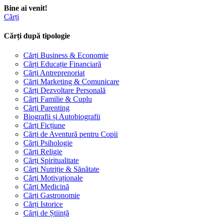
Bine ai venit!
Cărți
Cărți după tipologie
Cărți Business & Economie
Cărți Educație Financiară
Cărți Antreprenoriat
Cărți Marketing & Comunicare
Cărți Dezvoltare Personală
Cărți Familie & Cuplu
Cărți Parenting
Biografii și Autobiografii
Cărți Ficțiune
Cărți de Aventură pentru Copii
Cărți Psihologie
Cărți Religie
Cărți Spiritualitate
Cărți Nutriție & Sănătate
Cărți Motivaționale
Cărți Medicină
Cărți Gastronomie
Cărți Istorice
Cărți de Știință