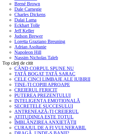
Brené Brown
Dale Carnegie
Charles Dickens
Dalai Lama
Eckhart Tolle
Jeff Keller
Judson Brewer
Loretta Graziano Breuning
Adrian Asoltanie
Napoleon Hill
Nassim Nicholas Taleb
Top cărți de citit
CÂND CORPUL SPUNE NU
TATĂ BOGAT TATĂ SARAC
CELE CINCI LIMBAJE ALE IUBIRII
ȚINE-ȚI COPIII APROAPE
CREIERUL FERICIT
PUTEREA PREZENTULUI
INTELIGENȚA EMOȚIONALĂ
SECRETELE SUCCESULUI
ANTRENEAZĂ-ȚI CREIERUL
ATITUDINEA ESTE TOTUL
ÎMBLÂNZIREA ANXIETĂȚII
CURAJUL DE A FI VULNERABIL
DRAGĂ, UNDE-S BANII?