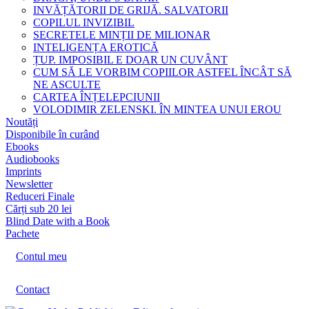
INVĂȚĂTORII DE GRIJĂ. SALVATORII
COPILUL INVIZIBIL
SECRETELE MINȚII DE MILIONAR
INTELIGENȚA EROTICĂ
ȚUP. IMPOSIBIL E DOAR UN CUVÂNT
CUM SĂ LE VORBIM COPIILOR ASTFEL ÎNCÂT SĂ
NE ASCULTE
CARTEA ÎNȚELEPCIUNII
VOLODIMIR ZELENSKI. ÎN MINTEA UNUI EROU
Noutăți
Disponibile în curând
Ebooks
Audiobooks
Imprints
Newsletter
Reduceri Finale
Cărți sub 20 lei
Blind Date with a Book
Pachete
Contul meu
Contact