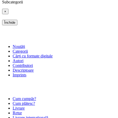
Subcategorii
×
Închide
SHOP
Noutăți
Categorii
Cărți cu formate digitale
Autori
Contributori
Descriptoare
Imprints
ÎNTREBĂRI FRECVENTE
Cum cumpăr?
Cum plătesc?
Livrare
Retur
Livrare internațională