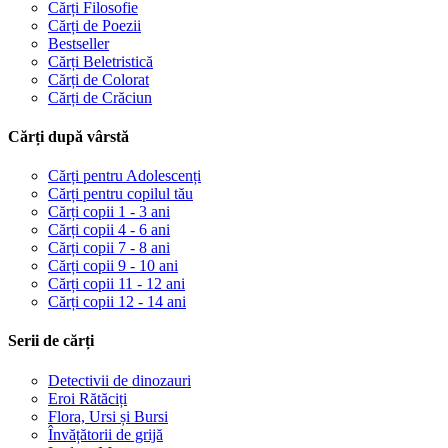
Cărți Filosofie
Cărți de Poezii
Bestseller
Cărți Beletristică
Cărți de Colorat
Cărți de Crăciun
Cărți după vârstă
Cărți pentru Adolescenți
Cărți pentru copilul tău
Cărți copii 1 - 3 ani
Cărți copii 4 - 6 ani
Cărți copii 7 - 8 ani
Cărți copii 9 - 10 ani
Cărți copii 11 - 12 ani
Cărți copii 12 - 14 ani
Serii de cărți
Detectivii de dinozauri
Eroi Rătăciți
Flora, Ursi și Bursi
Învățătorii de grijă