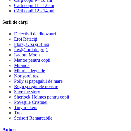
Cărți copii 9 - 10 ani
Cărți copii 11 - 12 ani
Cărți copii 12 - 14 ani
Serii de cărți
Detectivii de dinozauri
Eroi Rătăciți
Flora, Ursi și Bursi
Învățătorii de grijă
Isadora Moon
Mantre pentru copii
Miranda
Mituri și legende
Norișorul roz
Polly și papagalul de mare
Regii și reginele noastre
Save the story
Sherlock Holmes pentru copii
Poveștile Cristinei
Tiny rockers
Țup
Scrisori Remarcabile
Autori