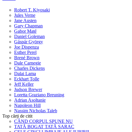
Robert T. Kiyosaki
Jules Verne
Jane Austen
Gary Chapman
Gabor Maté
Daniel Goleman
Gáspár György
Joe Dispenza
Esther Perel
Brené Brown
Dale Carnegie
Charles Dickens
Dalai Lama
Eckhart Tolle
Jeff Keller
Judson Brewer
Loretta Graziano Breuning
Adrian Asoltanie
Napoleon Hill
Nassim Nicholas Taleb
Top cărți de citit
CÂND CORPUL SPUNE NU
TATĂ BOGAT TATĂ SARAC
CELE CINCI LIMBAJE ALE IUBIRII