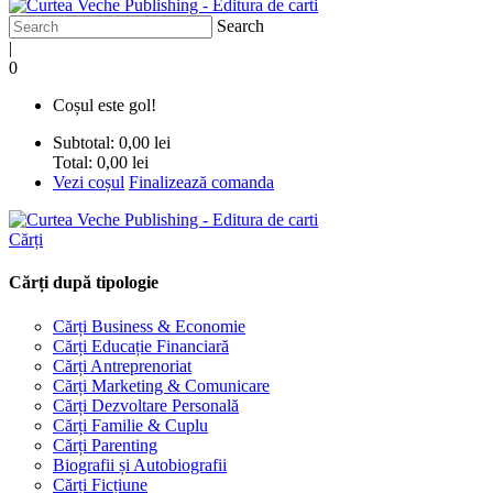
Search
|
0
Coșul este gol!
Subtotal:
0,00 lei
Total:
0,00 lei
Vezi coșul
Finalizează comanda
Cărți
Cărți după tipologie
Cărți Business & Economie
Cărți Educație Financiară
Cărți Antreprenoriat
Cărți Marketing & Comunicare
Cărți Dezvoltare Personală
Cărți Familie & Cuplu
Cărți Parenting
Biografii și Autobiografii
Cărți Ficțiune