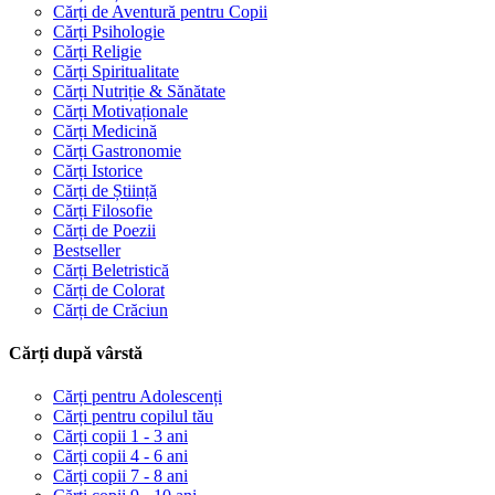
Cărți de Aventură pentru Copii
Cărți Psihologie
Cărți Religie
Cărți Spiritualitate
Cărți Nutriție & Sănătate
Cărți Motivaționale
Cărți Medicină
Cărți Gastronomie
Cărți Istorice
Cărți de Știință
Cărți Filosofie
Cărți de Poezii
Bestseller
Cărți Beletristică
Cărți de Colorat
Cărți de Crăciun
Cărți după vârstă
Cărți pentru Adolescenți
Cărți pentru copilul tău
Cărți copii 1 - 3 ani
Cărți copii 4 - 6 ani
Cărți copii 7 - 8 ani