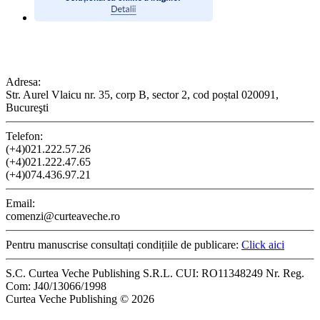
CONTACT
Adresa:
Str. Aurel Vlaicu nr. 35, corp B, sector 2, cod poștal 020091,
Bucureşti
Telefon:
(+4)021.222.57.26
(+4)021.222.47.65
(+4)074.436.97.21
Email:
comenzi@curteaveche.ro
Pentru manuscrise consultați condițiile de publicare:
Click aici
S.C. Curtea Veche Publishing S.R.L. CUI: RO11348249 Nr. Reg.
Com: J40/13066/1998
Curtea Veche Publishing © 2026