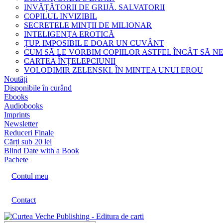
INVĂȚĂTORII DE GRIJĂ. SALVATORII
COPILUL INVIZIBIL
SECRETELE MINȚII DE MILIONAR
INTELIGENȚA EROTICĂ
ȚUP. IMPOSIBIL E DOAR UN CUVÂNT
CUM SĂ LE VORBIM COPIILOR ASTFEL ÎNCÂT SĂ N
CARTEA ÎNȚELEPCIUNII
VOLODIMIR ZELENSKI. ÎN MINTEA UNUI EROU
Noutăți
Disponibile în curând
Ebooks
Audiobooks
Imprints
Newsletter
Reduceri Finale
Cărți sub 20 lei
Blind Date with a Book
Pachete
Contul meu
Contact