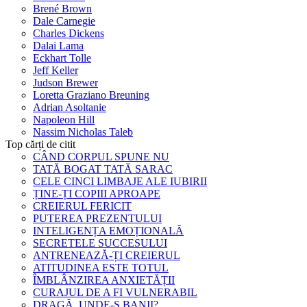
Brené Brown
Dale Carnegie
Charles Dickens
Dalai Lama
Eckhart Tolle
Jeff Keller
Judson Brewer
Loretta Graziano Breuning
Adrian Asoltanie
Napoleon Hill
Nassim Nicholas Taleb
Top cărți de citit
CÂND CORPUL SPUNE NU
TATĂ BOGAT TATĂ SARAC
CELE CINCI LIMBAJE ALE IUBIRII
ȚINE-ȚI COPIII APROAPE
CREIERUL FERICIT
PUTEREA PREZENTULUI
INTELIGENȚA EMOȚIONALĂ
SECRETELE SUCCESULUI
ANTRENEAZĂ-ȚI CREIERUL
ATITUDINEA ESTE TOTUL
ÎMBLÂNZIREA ANXIETĂȚII
CURAJUL DE A FI VULNERABIL
DRAGĂ, UNDE-S BANII?