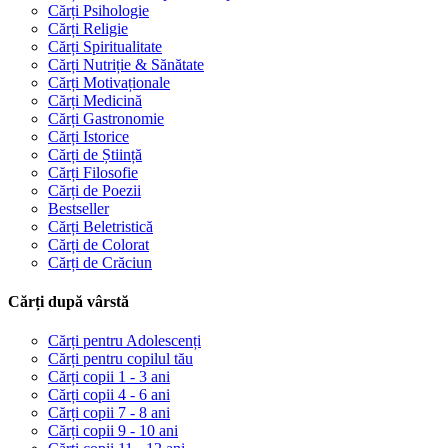
Cărți Psihologie
Cărți Religie
Cărți Spiritualitate
Cărți Nutriție & Sănătate
Cărți Motivaționale
Cărți Medicină
Cărți Gastronomie
Cărți Istorice
Cărți de Știință
Cărți Filosofie
Cărți de Poezii
Bestseller
Cărți Beletristică
Cărți de Colorat
Cărți de Crăciun
Cărți după vârstă
Cărți pentru Adolescenți
Cărți pentru copilul tău
Cărți copii 1 - 3 ani
Cărți copii 4 - 6 ani
Cărți copii 7 - 8 ani
Cărți copii 9 - 10 ani