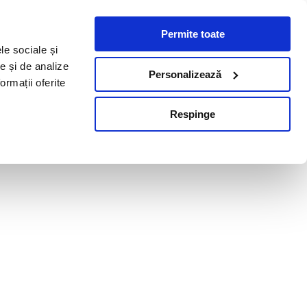
Permite toate
le sociale și
te și de analize
Personalizează
ormații oferite
Respinge