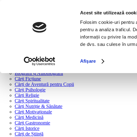
Bine ai venit!
Cărți
Acest site utilizează cook
Folosim cookie-uri pentru a 
Cărți după tipologie
pentru a analiza traficul. 
Cărți Business & Economie
informații cu privire la mod
Cărți Educație Financiară
de dvs. sau culese în urma f
Cărți Antreprenoriat
Cărți Marketing & Comunicare
Cărți Dezvoltare Personală
Afişare
Cărți Familie & Cuplu
Cărți Parenting
Biografii și Autobiografii
Cărți Ficțiune
Cărți de Aventură pentru Copii
Cărți Psihologie
Cărți Religie
Cărți Spiritualitate
Cărți Nutriție & Sănătate
Cărți Motivaționale
Cărți Medicină
Cărți Gastronomie
Cărți Istorice
Cărți de Știință