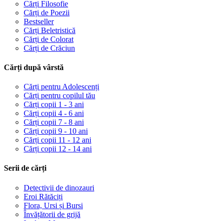
Cărți Filosofie
Cărți de Poezii
Bestseller
Cărți Beletristică
Cărți de Colorat
Cărți de Crăciun
Cărți după vârstă
Cărți pentru Adolescenți
Cărți pentru copilul tău
Cărți copii 1 - 3 ani
Cărți copii 4 - 6 ani
Cărți copii 7 - 8 ani
Cărți copii 9 - 10 ani
Cărți copii 11 - 12 ani
Cărți copii 12 - 14 ani
Serii de cărți
Detectivii de dinozauri
Eroi Rătăciți
Flora, Ursi și Bursi
Învățătorii de grijă