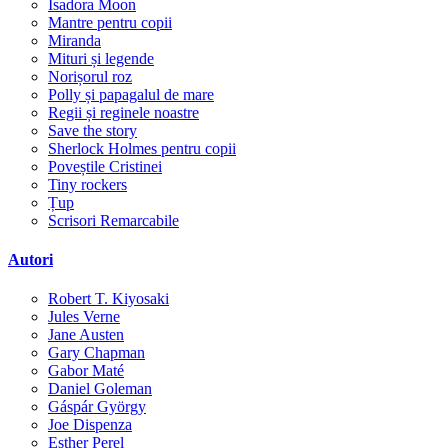
Isadora Moon
Mantre pentru copii
Miranda
Mituri și legende
Norișorul roz
Polly și papagalul de mare
Regii și reginele noastre
Save the story
Sherlock Holmes pentru copii
Poveștile Cristinei
Tiny rockers
Țup
Scrisori Remarcabile
Autori
Robert T. Kiyosaki
Jules Verne
Jane Austen
Gary Chapman
Gabor Maté
Daniel Goleman
Gáspár György
Joe Dispenza
Esther Perel