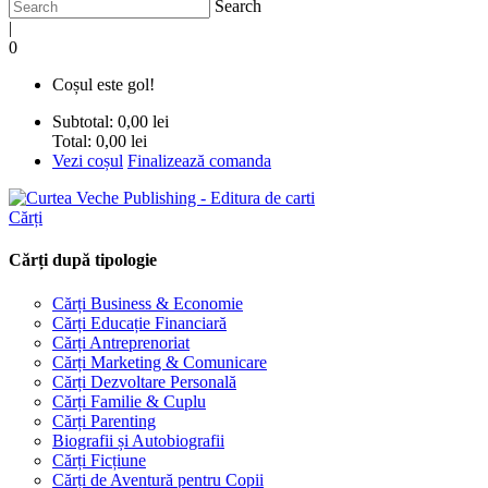
Search
|
0
Coșul este gol!
Subtotal:
0,00 lei
Total:
0,00 lei
Vezi coșul
Finalizează comanda
Cărți
Cărți după tipologie
Cărți Business & Economie
Cărți Educație Financiară
Cărți Antreprenoriat
Cărți Marketing & Comunicare
Cărți Dezvoltare Personală
Cărți Familie & Cuplu
Cărți Parenting
Biografii și Autobiografii
Cărți Ficțiune
Cărți de Aventură pentru Copii