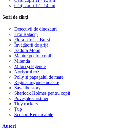
Cărți copii 11 - 12 ani
Cărți copii 12 - 14 ani
Serii de cărți
Detectivii de dinozauri
Eroi Rătăciți
Flora, Ursi și Bursi
Învățătorii de grijă
Isadora Moon
Mantre pentru copii
Miranda
Mituri și legende
Norișorul roz
Polly și papagalul de mare
Regii și reginele noastre
Save the story
Sherlock Holmes pentru copii
Poveștile Cristinei
Tiny rockers
Țup
Scrisori Remarcabile
Autori