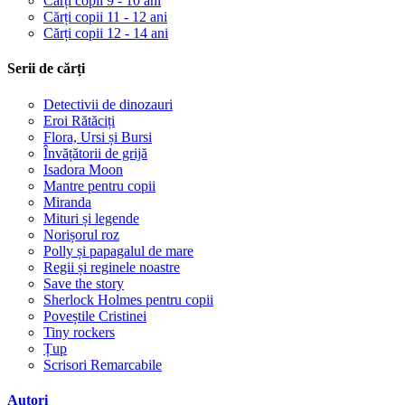
Cărți copii 9 - 10 ani
Cărți copii 11 - 12 ani
Cărți copii 12 - 14 ani
Serii de cărți
Detectivii de dinozauri
Eroi Rătăciți
Flora, Ursi și Bursi
Învățătorii de grijă
Isadora Moon
Mantre pentru copii
Miranda
Mituri și legende
Norișorul roz
Polly și papagalul de mare
Regii și reginele noastre
Save the story
Sherlock Holmes pentru copii
Poveștile Cristinei
Tiny rockers
Țup
Scrisori Remarcabile
Autori