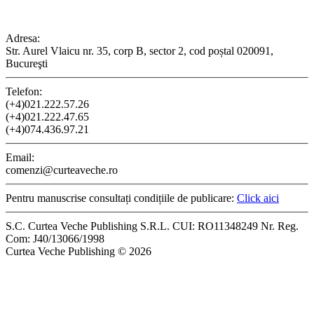
CONTACT
Adresa:
Str. Aurel Vlaicu nr. 35, corp B, sector 2, cod poștal 020091,
Bucureşti
Telefon:
(+4)021.222.57.26
(+4)021.222.47.65
(+4)074.436.97.21
Email:
comenzi@curteaveche.ro
Pentru manuscrise consultați condițiile de publicare:
Click aici
S.C. Curtea Veche Publishing S.R.L. CUI: RO11348249 Nr. Reg.
Com: J40/13066/1998
Curtea Veche Publishing © 2026