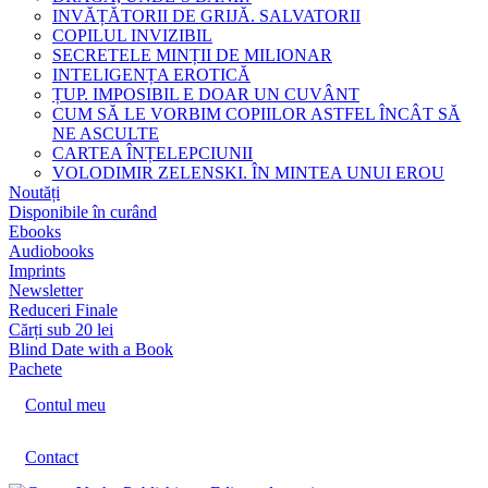
INVĂȚĂTORII DE GRIJĂ. SALVATORII
COPILUL INVIZIBIL
SECRETELE MINȚII DE MILIONAR
INTELIGENȚA EROTICĂ
ȚUP. IMPOSIBIL E DOAR UN CUVÂNT
CUM SĂ LE VORBIM COPIILOR ASTFEL ÎNCÂT SĂ
NE ASCULTE
CARTEA ÎNȚELEPCIUNII
VOLODIMIR ZELENSKI. ÎN MINTEA UNUI EROU
Noutăți
Disponibile în curând
Ebooks
Audiobooks
Imprints
Newsletter
Reduceri Finale
Cărți sub 20 lei
Blind Date with a Book
Pachete
Contul meu
Contact