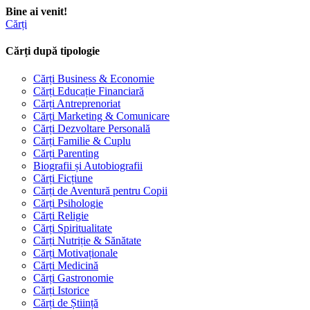
Bine ai venit!
Cărți
Cărți după tipologie
Cărți Business & Economie
Cărți Educație Financiară
Cărți Antreprenoriat
Cărți Marketing & Comunicare
Cărți Dezvoltare Personală
Cărți Familie & Cuplu
Cărți Parenting
Biografii și Autobiografii
Cărți Ficțiune
Cărți de Aventură pentru Copii
Cărți Psihologie
Cărți Religie
Cărți Spiritualitate
Cărți Nutriție & Sănătate
Cărți Motivaționale
Cărți Medicină
Cărți Gastronomie
Cărți Istorice
Cărți de Știință