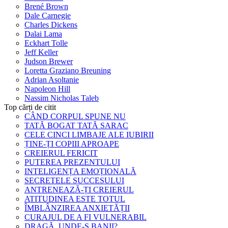
Brené Brown
Dale Carnegie
Charles Dickens
Dalai Lama
Eckhart Tolle
Jeff Keller
Judson Brewer
Loretta Graziano Breuning
Adrian Asoltanie
Napoleon Hill
Nassim Nicholas Taleb
Top cărți de citit
CÂND CORPUL SPUNE NU
TATĂ BOGAT TATĂ SARAC
CELE CINCI LIMBAJE ALE IUBIRII
ȚINE-ȚI COPIII APROAPE
CREIERUL FERICIT
PUTEREA PREZENTULUI
INTELIGENȚA EMOȚIONALĂ
SECRETELE SUCCESULUI
ANTRENEAZĂ-ȚI CREIERUL
ATITUDINEA ESTE TOTUL
ÎMBLÂNZIREA ANXIETĂȚII
CURAJUL DE A FI VULNERABIL
DRAGĂ, UNDE-S BANII?