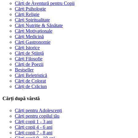
Cărți de Aventură pentru Copii
Cărți Psihologie
Cărți Religie
Cărți Spiritualitate
Cărți Nutriție & Sănătate
Cărți Motivaționale
Cărți Medicină
Cărți Gastronomie
Cărți Istorice
Cărți de Știință
Cărți Filosofie
Cărți de Poezii
Bestseller
Cărți Beletristică
Cărți de Colorat
Cărți de Crăciun
Cărți după vârstă
Cărți pentru Adolescenți
Cărți pentru copilul tău
Cărți copii 1 - 3 ani
Cărți copii 4 - 6 ani
Cărți copii 7 - 8 ani