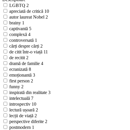
LGBTQ
2
apreciată de critică
10
autor laureat Nobel
2
brainy
1
captivantă
5
complexă
4
controversată
1
cărți despre cărți
2
de citit într-o viață
11
de recitit
2
dramă de familie
4
ecranizată
8
emoționantă
3
first person
2
funny
2
inspirată din realitate
3
intelectuală
7
introspectiv
10
lectură ușoară
2
lecții de viață
2
perspective diferite
2
postmodern
1