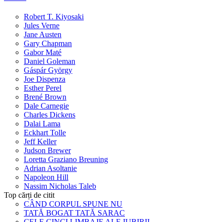
Robert T. Kiyosaki
Jules Verne
Jane Austen
Gary Chapman
Gabor Maté
Daniel Goleman
Gáspár György
Joe Dispenza
Esther Perel
Brené Brown
Dale Carnegie
Charles Dickens
Dalai Lama
Eckhart Tolle
Jeff Keller
Judson Brewer
Loretta Graziano Breuning
Adrian Asoltanie
Napoleon Hill
Nassim Nicholas Taleb
Top cărți de citit
CÂND CORPUL SPUNE NU
TATĂ BOGAT TATĂ SARAC
CELE CINCI LIMBAJE ALE IUBIRII