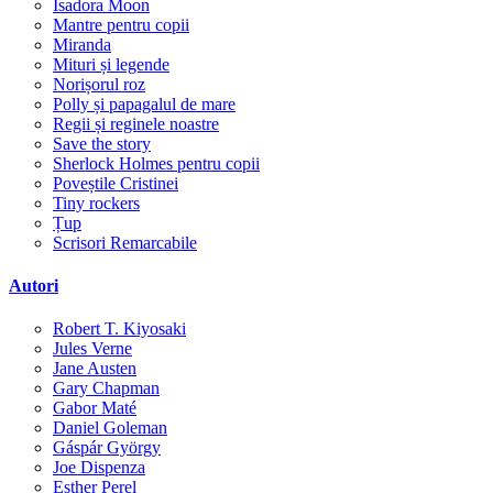
Isadora Moon
Mantre pentru copii
Miranda
Mituri și legende
Norișorul roz
Polly și papagalul de mare
Regii și reginele noastre
Save the story
Sherlock Holmes pentru copii
Poveștile Cristinei
Tiny rockers
Țup
Scrisori Remarcabile
Autori
Robert T. Kiyosaki
Jules Verne
Jane Austen
Gary Chapman
Gabor Maté
Daniel Goleman
Gáspár György
Joe Dispenza
Esther Perel