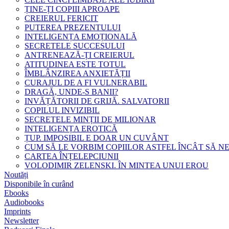
ȚINE-ȚI COPIII APROAPE
CREIERUL FERICIT
PUTEREA PREZENTULUI
INTELIGENȚA EMOȚIONALĂ
SECRETELE SUCCESULUI
ANTRENEAZĂ-ȚI CREIERUL
ATITUDINEA ESTE TOTUL
ÎMBLÂNZIREA ANXIETĂȚII
CURAJUL DE A FI VULNERABIL
DRAGĂ, UNDE-S BANII?
INVĂȚĂTORII DE GRIJĂ. SALVATORII
COPILUL INVIZIBIL
SECRETELE MINȚII DE MILIONAR
INTELIGENȚA EROTICĂ
ȚUP. IMPOSIBIL E DOAR UN CUVÂNT
CUM SĂ LE VORBIM COPIILOR ASTFEL ÎNCÂT SĂ N
CARTEA ÎNȚELEPCIUNII
VOLODIMIR ZELENSKI. ÎN MINTEA UNUI EROU
Noutăți
Disponibile în curând
Ebooks
Audiobooks
Imprints
Newsletter