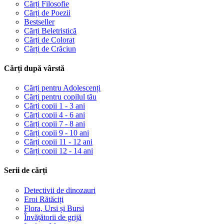
Cărți Filosofie
Cărți de Poezii
Bestseller
Cărți Beletristică
Cărți de Colorat
Cărți de Crăciun
Cărți după vârstă
Cărți pentru Adolescenți
Cărți pentru copilul tău
Cărți copii 1 - 3 ani
Cărți copii 4 - 6 ani
Cărți copii 7 - 8 ani
Cărți copii 9 - 10 ani
Cărți copii 11 - 12 ani
Cărți copii 12 - 14 ani
Serii de cărți
Detectivii de dinozauri
Eroi Rătăciți
Flora, Ursi și Bursi
Învățătorii de grijă