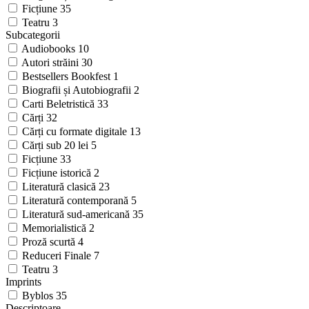
Ficțiune
35
Teatru
3
Subcategorii
Audiobooks
10
Autori străini
30
Bestsellers Bookfest
1
Biografii și Autobiografii
2
Carti Beletristică
33
Cărți
32
Cărți cu formate digitale
13
Cărți sub 20 lei
5
Ficțiune
33
Ficțiune istorică
2
Literatură clasică
23
Literatură contemporană
5
Literatură sud-americană
35
Memorialistică
2
Proză scurtă
4
Reduceri Finale
7
Teatru
3
Imprints
Byblos
35
Descriptoare