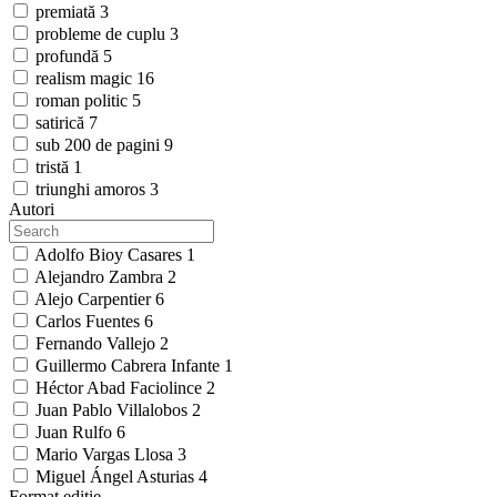
premiată
3
probleme de cuplu
3
profundă
5
realism magic
16
roman politic
5
satirică
7
sub 200 de pagini
9
tristă
1
triunghi amoros
3
Autori
Adolfo Bioy Casares
1
Alejandro Zambra
2
Alejo Carpentier
6
Carlos Fuentes
6
Fernando Vallejo
2
Guillermo Cabrera Infante
1
Héctor Abad Faciolince
2
Juan Pablo Villalobos
2
Juan Rulfo
6
Mario Vargas Llosa
3
Miguel Ángel Asturias
4
Format ediție