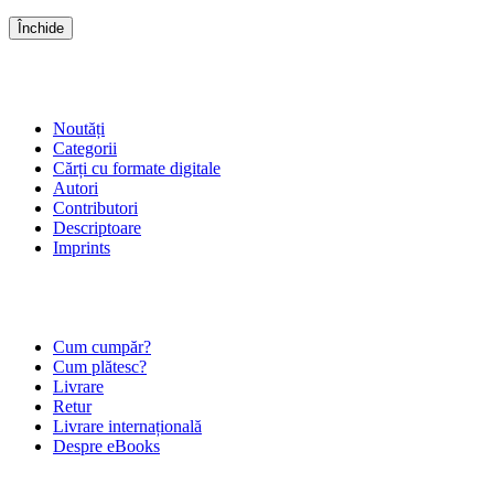
Închide
SHOP
Noutăți
Categorii
Cărți cu formate digitale
Autori
Contributori
Descriptoare
Imprints
ÎNTREBĂRI FRECVENTE
Cum cumpăr?
Cum plătesc?
Livrare
Retur
Livrare internațională
Despre eBooks
DESPRE NOI