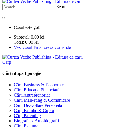
Search
|
0
Coșul este gol!
Subtotal:
0,00 lei
Total:
0,00 lei
Vezi coșul
Finalizează comanda
Cărți
Cărți după tipologie
Cărți Business & Economie
Cărți Educație Financiară
Cărți Antreprenoriat
Cărți Marketing & Comunicare
Cărți Dezvoltare Personală
Cărți Familie & Cuplu
Cărți Parenting
Biografii și Autobiografii
Cărți Ficțiune