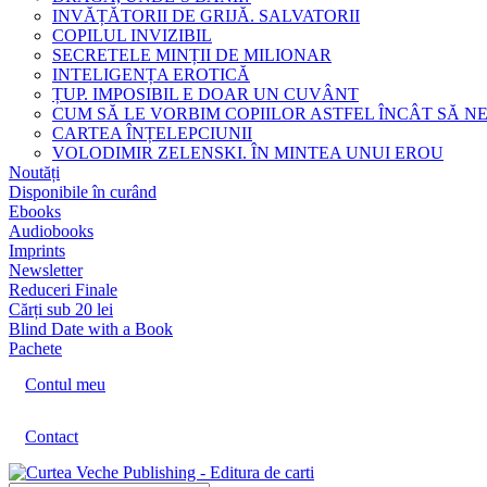
INVĂȚĂTORII DE GRIJĂ. SALVATORII
COPILUL INVIZIBIL
SECRETELE MINȚII DE MILIONAR
INTELIGENȚA EROTICĂ
ȚUP. IMPOSIBIL E DOAR UN CUVÂNT
CUM SĂ LE VORBIM COPIILOR ASTFEL ÎNCÂT SĂ N
CARTEA ÎNȚELEPCIUNII
VOLODIMIR ZELENSKI. ÎN MINTEA UNUI EROU
Noutăți
Disponibile în curând
Ebooks
Audiobooks
Imprints
Newsletter
Reduceri Finale
Cărți sub 20 lei
Blind Date with a Book
Pachete
Contul meu
Contact