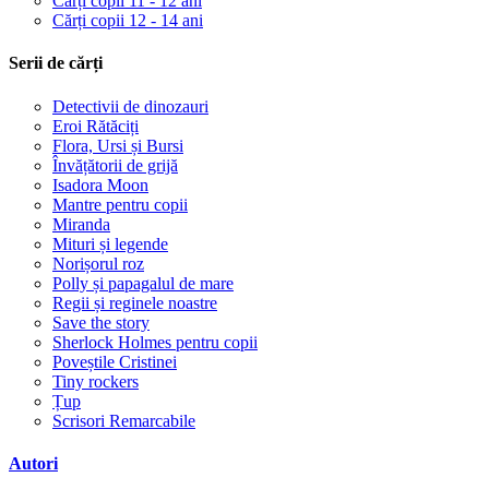
Cărți copii 11 - 12 ani
Cărți copii 12 - 14 ani
Serii de cărți
Detectivii de dinozauri
Eroi Rătăciți
Flora, Ursi și Bursi
Învățătorii de grijă
Isadora Moon
Mantre pentru copii
Miranda
Mituri și legende
Norișorul roz
Polly și papagalul de mare
Regii și reginele noastre
Save the story
Sherlock Holmes pentru copii
Poveștile Cristinei
Tiny rockers
Țup
Scrisori Remarcabile
Autori