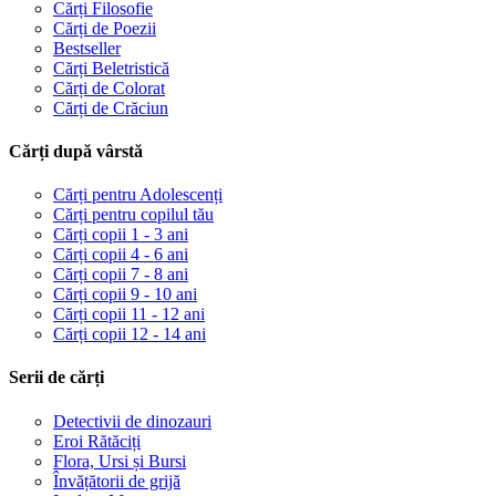
Cărți Filosofie
Cărți de Poezii
Bestseller
Cărți Beletristică
Cărți de Colorat
Cărți de Crăciun
Cărți după vârstă
Cărți pentru Adolescenți
Cărți pentru copilul tău
Cărți copii 1 - 3 ani
Cărți copii 4 - 6 ani
Cărți copii 7 - 8 ani
Cărți copii 9 - 10 ani
Cărți copii 11 - 12 ani
Cărți copii 12 - 14 ani
Serii de cărți
Detectivii de dinozauri
Eroi Rătăciți
Flora, Ursi și Bursi
Învățătorii de grijă