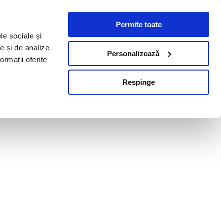
Permite toate
le sociale și
te și de analize
Personalizează
ormații oferite
Respinge