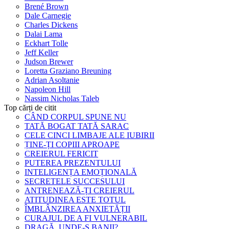
Brené Brown
Dale Carnegie
Charles Dickens
Dalai Lama
Eckhart Tolle
Jeff Keller
Judson Brewer
Loretta Graziano Breuning
Adrian Asoltanie
Napoleon Hill
Nassim Nicholas Taleb
Top cărți de citit
CÂND CORPUL SPUNE NU
TATĂ BOGAT TATĂ SARAC
CELE CINCI LIMBAJE ALE IUBIRII
ȚINE-ȚI COPIII APROAPE
CREIERUL FERICIT
PUTEREA PREZENTULUI
INTELIGENȚA EMOȚIONALĂ
SECRETELE SUCCESULUI
ANTRENEAZĂ-ȚI CREIERUL
ATITUDINEA ESTE TOTUL
ÎMBLÂNZIREA ANXIETĂȚII
CURAJUL DE A FI VULNERABIL
DRAGĂ, UNDE-S BANII?