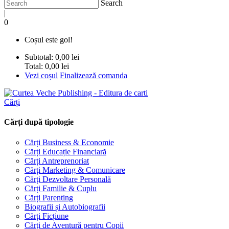
Search
|
0
Coșul este gol!
Subtotal:
0,00 lei
Total:
0,00 lei
Vezi coșul
Finalizează comanda
Cărți
Cărți după tipologie
Cărți Business & Economie
Cărți Educație Financiară
Cărți Antreprenoriat
Cărți Marketing & Comunicare
Cărți Dezvoltare Personală
Cărți Familie & Cuplu
Cărți Parenting
Biografii și Autobiografii
Cărți Ficțiune
Cărți de Aventură pentru Copii