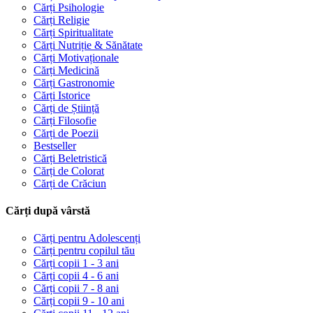
Cărți Psihologie
Cărți Religie
Cărți Spiritualitate
Cărți Nutriție & Sănătate
Cărți Motivaționale
Cărți Medicină
Cărți Gastronomie
Cărți Istorice
Cărți de Știință
Cărți Filosofie
Cărți de Poezii
Bestseller
Cărți Beletristică
Cărți de Colorat
Cărți de Crăciun
Cărți după vârstă
Cărți pentru Adolescenți
Cărți pentru copilul tău
Cărți copii 1 - 3 ani
Cărți copii 4 - 6 ani
Cărți copii 7 - 8 ani
Cărți copii 9 - 10 ani