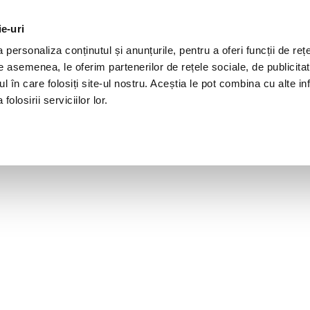
ie-uri
personaliza conținutul și anunțurile, pentru a oferi funcții de rețe
De asemenea, le oferim partenerilor de rețele sociale, de publicita
ul în care folosiți site-ul nostru. Aceștia le pot combina cu alte inf
olosirii serviciilor lor.