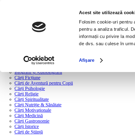
Bine ai venit!
Cărți
Acest site utilizează cook
Folosim cookie-uri pentru a 
Cărți după tipologie
pentru a analiza traficul. 
Cărți Business & Economie
informații cu privire la mod
Cărți Educație Financiară
de dvs. sau culese în urma f
Cărți Antreprenoriat
Cărți Marketing & Comunicare
Cărți Dezvoltare Personală
Afişare
Cărți Familie & Cuplu
Cărți Parenting
Biografii și Autobiografii
Cărți Ficțiune
Cărți de Aventură pentru Copii
Cărți Psihologie
Cărți Religie
Cărți Spiritualitate
Cărți Nutriție & Sănătate
Cărți Motivaționale
Cărți Medicină
Cărți Gastronomie
Cărți Istorice
Cărți de Știință