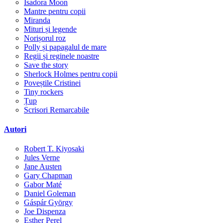
Isadora Moon
Mantre pentru copii
Miranda
Mituri și legende
Norișorul roz
Polly și papagalul de mare
Regii și reginele noastre
Save the story
Sherlock Holmes pentru copii
Poveștile Cristinei
Tiny rockers
Țup
Scrisori Remarcabile
Autori
Robert T. Kiyosaki
Jules Verne
Jane Austen
Gary Chapman
Gabor Maté
Daniel Goleman
Gáspár György
Joe Dispenza
Esther Perel