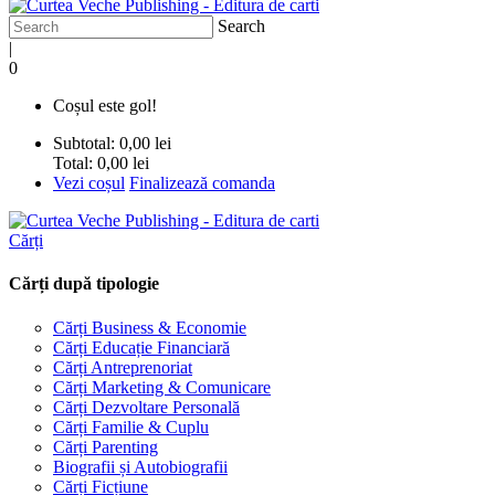
Search
|
0
Coșul este gol!
Subtotal:
0,00 lei
Total:
0,00 lei
Vezi coșul
Finalizează comanda
Cărți
Cărți după tipologie
Cărți Business & Economie
Cărți Educație Financiară
Cărți Antreprenoriat
Cărți Marketing & Comunicare
Cărți Dezvoltare Personală
Cărți Familie & Cuplu
Cărți Parenting
Biografii și Autobiografii
Cărți Ficțiune