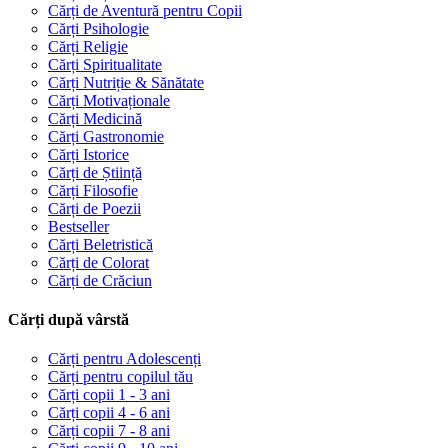
Cărți de Aventură pentru Copii
Cărți Psihologie
Cărți Religie
Cărți Spiritualitate
Cărți Nutriție & Sănătate
Cărți Motivaționale
Cărți Medicină
Cărți Gastronomie
Cărți Istorice
Cărți de Știință
Cărți Filosofie
Cărți de Poezii
Bestseller
Cărți Beletristică
Cărți de Colorat
Cărți de Crăciun
Cărți după vârstă
Cărți pentru Adolescenți
Cărți pentru copilul tău
Cărți copii 1 - 3 ani
Cărți copii 4 - 6 ani
Cărți copii 7 - 8 ani