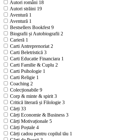
Autori români
18
Autori străini
19
Aventură
1
Aventură
1
Bestsellers Bookfest
9
Biografii și Autobiografii
2
Carieră
1
Carti Antreprenoriat
2
Carti Beletristică
3
Carti Educatie Financiara
1
Carti Familie & Cuplu
2
Carti Psihologie
1
Carti Religie
1
Coaching
2
Colecționabile
9
Corp & minte & spirit
3
Critică literară și Filologie
3
Cărți
33
Cărți Economie & Business
3
Cărți Motivaționale
5
Cărți Poștale
4
Cărți cadou pentru copilul tău
1
Cărți de Poezii
3