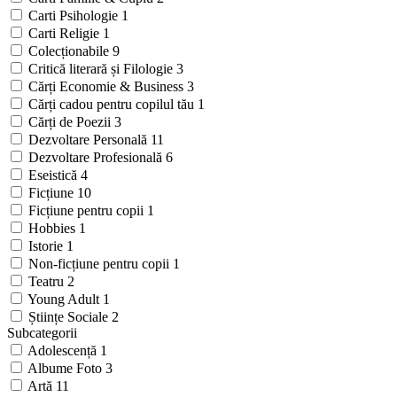
Carti Psihologie
1
Carti Religie
1
Colecționabile
9
Critică literară și Filologie
3
Cărți Economie & Business
3
Cărți cadou pentru copilul tău
1
Cărți de Poezii
3
Dezvoltare Personală
11
Dezvoltare Profesională
6
Eseistică
4
Ficțiune
10
Ficțiune pentru copii
1
Hobbies
1
Istorie
1
Non-ficțiune pentru copii
1
Teatru
2
Young Adult
1
Științe Sociale
2
Subcategorii
Adolescență
1
Albume Foto
3
Artă
11