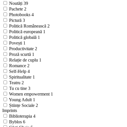
Noutăți
39
Pachete
2
Photobooks
4
Pictură
3
Politică Românească
2
Politică europeană
1
Politică globală
1
Povești
1
Productivitate
2
Proză scurtă
1
Relație de cuplu
1
Romance
2
Self-Help
4
Spiritualitate
1
Teatru
2
Tu cu tine
3
Women empowerment
1
Young Adult
1
Științe Sociale
2
Imprints
Biblioterapia
4
Byblos
6