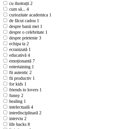
cu ilustrații
2
cum să...
4
curiozitate academica
1
de făcut cadou
1
despre banii mei
1
despre o celebritate
1
despre prietenie
3
echipa ta
2
ecranizată
1
educativă
4
emoționantă
7
entertaining
1
fii autentic
2
fii productiv
1
for kids
1
friends to lovers
1
funny
2
healing
1
intelectuală
4
interdisciplinară
2
interviu
2
life hacks
8