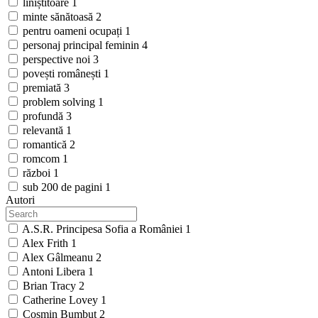
liniștitoare
1
minte sănătoasă
2
pentru oameni ocupați
1
personaj principal feminin
4
perspective noi
3
povești românești
1
premiată
3
problem solving
1
profundă
3
relevantă
1
romantică
2
romcom
1
război
1
sub 200 de pagini
1
Autori
A.S.R. Principesa Sofia a României
1
Alex Frith
1
Alex Gâlmeanu
2
Antoni Libera
1
Brian Tracy
2
Catherine Lovey
1
Cosmin Bumbuț
2