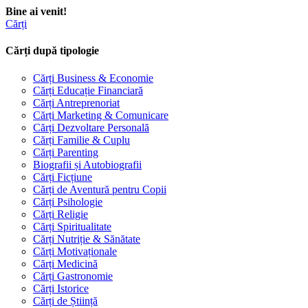
Bine ai venit!
Cărți
Cărți după tipologie
Cărți Business & Economie
Cărți Educație Financiară
Cărți Antreprenoriat
Cărți Marketing & Comunicare
Cărți Dezvoltare Personală
Cărți Familie & Cuplu
Cărți Parenting
Biografii și Autobiografii
Cărți Ficțiune
Cărți de Aventură pentru Copii
Cărți Psihologie
Cărți Religie
Cărți Spiritualitate
Cărți Nutriție & Sănătate
Cărți Motivaționale
Cărți Medicină
Cărți Gastronomie
Cărți Istorice
Cărți de Știință