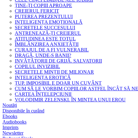
ȚINE-ȚI COPIII APROAPE
CREIERUL FERICIT
PUTEREA PREZENTULUI
INTELIGENȚA EMOȚIONALĂ
SECRETELE SUCCESULUI
ANTRENEAZĂ-ȚI CREIERUL
ATITUDINEA ESTE TOTUL
ÎMBLÂNZIREA ANXIETĂȚII
CURAJUL DE A FI VULNERABIL
DRAGĂ, UNDE-S BANII?
INVĂȚĂTORII DE GRIJĂ. SALVATORII
COPILUL INVIZIBIL
SECRETELE MINȚII DE MILIONAR
INTELIGENȚA EROTICĂ
ȚUP. IMPOSIBIL E DOAR UN CUVÂNT
CUM SĂ LE VORBIM COPIILOR ASTFEL ÎNCÂT SĂ N
CARTEA ÎNȚELEPCIUNII
VOLODIMIR ZELENSKI. ÎN MINTEA UNUI EROU
Noutăți
Disponibile în curând
Ebooks
Audiobooks
Imprints
Newsletter