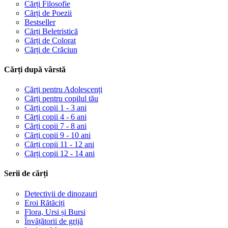
Cărți Filosofie
Cărți de Poezii
Bestseller
Cărți Beletristică
Cărți de Colorat
Cărți de Crăciun
Cărți după vârstă
Cărți pentru Adolescenți
Cărți pentru copilul tău
Cărți copii 1 - 3 ani
Cărți copii 4 - 6 ani
Cărți copii 7 - 8 ani
Cărți copii 9 - 10 ani
Cărți copii 11 - 12 ani
Cărți copii 12 - 14 ani
Serii de cărți
Detectivii de dinozauri
Eroi Rătăciți
Flora, Ursi și Bursi
Învățătorii de grijă