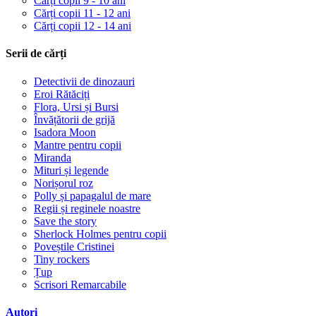
Cărți copii 9 - 10 ani
Cărți copii 11 - 12 ani
Cărți copii 12 - 14 ani
Serii de cărți
Detectivii de dinozauri
Eroi Rătăciți
Flora, Ursi și Bursi
Învățătorii de grijă
Isadora Moon
Mantre pentru copii
Miranda
Mituri și legende
Norișorul roz
Polly și papagalul de mare
Regii și reginele noastre
Save the story
Sherlock Holmes pentru copii
Poveștile Cristinei
Tiny rockers
Țup
Scrisori Remarcabile
Autori