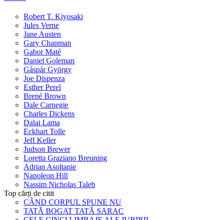
Robert T. Kiyosaki
Jules Verne
Jane Austen
Gary Chapman
Gabor Maté
Daniel Goleman
Gáspár György
Joe Dispenza
Esther Perel
Brené Brown
Dale Carnegie
Charles Dickens
Dalai Lama
Eckhart Tolle
Jeff Keller
Judson Brewer
Loretta Graziano Breuning
Adrian Asoltanie
Napoleon Hill
Nassim Nicholas Taleb
Top cărți de citit
CÂND CORPUL SPUNE NU
TATĂ BOGAT TATĂ SARAC
CELE CINCI LIMBAJE ALE IUBIRII