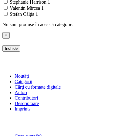
Stephanie Harrison
1
Valentin Mircea
1
Ștefan Câlția
1
Nu sunt produse în această categorie.
×
Închide
SHOP
Noutăți
Categorii
Cărți cu formate digitale
Autori
Contributori
Descriptoare
Imprints
ÎNTREBĂRI FRECVENTE