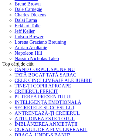
Brené Brown
Dale Carnegie
Charles Dickens
Dalai Lama
Eckhart Tolle
Jeff Keller
Judson Brewer
Loretta Graziano Breuning
Adrian Asoltanie
Napoleon Hill
Nassim Nicholas Taleb
Top cărți de citit
CÂND CORPUL SPUNE NU
TATĂ BOGAT TATĂ SARAC
CELE CINCI LIMBAJE ALE IUBIRII
ȚINE-ȚI COPIII APROAPE
CREIERUL FERICIT
PUTEREA PREZENTULUI
INTELIGENȚA EMOȚIONALĂ
SECRETELE SUCCESULUI
ANTRENEAZĂ-ȚI CREIERUL
ATITUDINEA ESTE TOTUL
ÎMBLÂNZIREA ANXIETĂȚII
CURAJUL DE A FI VULNERABIL
DRAGĂ, UNDE-S BANII?