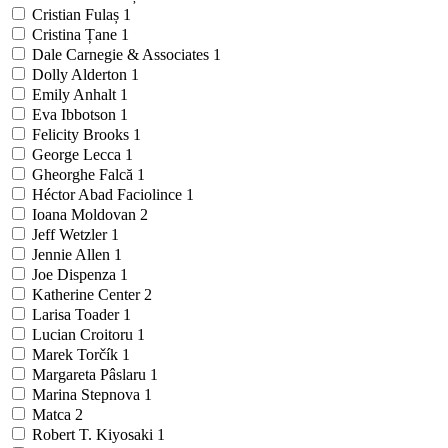
Cristian Fulaș
1
Cristina Țane
1
Dale Carnegie & Associates
1
Dolly Alderton
1
Emily Anhalt
1
Eva Ibbotson
1
Felicity Brooks
1
George Lecca
1
Gheorghe Falcă
1
Héctor Abad Faciolince
1
Ioana Moldovan
2
Jeff Wetzler
1
Jennie Allen
1
Joe Dispenza
1
Katherine Center
2
Larisa Toader
1
Lucian Croitoru
1
Marek Torčík
1
Margareta Pâslaru
1
Marina Stepnova
1
Matca
2
Robert T. Kiyosaki
1