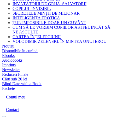
INVĂȚĂTORII DE GRIJĂ. SALVATORII
COPILUL INVIZIBIL
SECRETELE MINȚII DE MILIONAR
INTELIGENȚA EROTICĂ
ȚUP. IMPOSIBIL E DOAR UN CUVÂNT
CUM SĂ LE VORBIM COPIILOR ASTFEL ÎNCÂT SĂ
NE ASCULTE
CARTEA ÎNȚELEPCIUNII
VOLODIMIR ZELENSKI. ÎN MINTEA UNUI EROU
Noutăți
Disponibile în curând
Ebooks
Audiobooks
Imprints
Newsletter
Reduceri Finale
Cărți sub 20 lei
Blind Date with a Book
Pachete
Contul meu
Contact