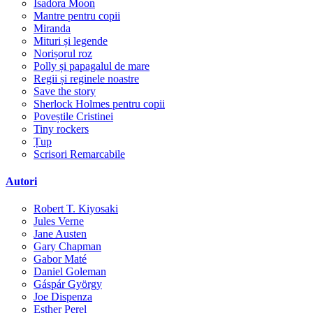
Isadora Moon
Mantre pentru copii
Miranda
Mituri și legende
Norișorul roz
Polly și papagalul de mare
Regii și reginele noastre
Save the story
Sherlock Holmes pentru copii
Poveștile Cristinei
Tiny rockers
Țup
Scrisori Remarcabile
Autori
Robert T. Kiyosaki
Jules Verne
Jane Austen
Gary Chapman
Gabor Maté
Daniel Goleman
Gáspár György
Joe Dispenza
Esther Perel