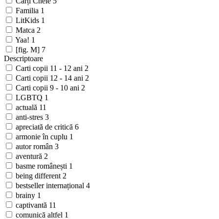
Cărți Cheie
5
Familia
1
LitKids
1
Matca
2
Yaa!
1
[fig. M]
7
Descriptoare
Carti copii 11 - 12 ani
2
Carti copii 12 - 14 ani
2
Carti copii 9 - 10 ani
2
LGBTQ
1
actuală
11
anti-stres
3
apreciată de critică
6
armonie în cuplu
1
autor român
3
aventură
2
basme românești
1
being different
2
bestseller internațional
4
brainy
1
captivantă
11
comunică altfel
1