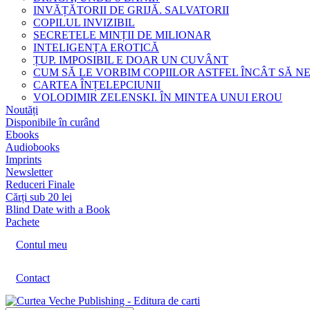
INVĂȚĂTORII DE GRIJĂ. SALVATORII
COPILUL INVIZIBIL
SECRETELE MINȚII DE MILIONAR
INTELIGENȚA EROTICĂ
ȚUP. IMPOSIBIL E DOAR UN CUVÂNT
CUM SĂ LE VORBIM COPIILOR ASTFEL ÎNCÂT SĂ N
CARTEA ÎNȚELEPCIUNII
VOLODIMIR ZELENSKI. ÎN MINTEA UNUI EROU
Noutăți
Disponibile în curând
Ebooks
Audiobooks
Imprints
Newsletter
Reduceri Finale
Cărți sub 20 lei
Blind Date with a Book
Pachete
Contul meu
Contact