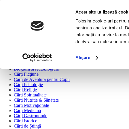
Bine ai venit!
Cărți
Acest site utilizează cook
Folosim cookie-uri pentru a 
Cărți după tipologie
pentru a analiza traficul. 
Cărți Business & Economie
informații cu privire la mod
Cărți Educație Financiară
de dvs. sau culese în urma f
Cărți Antreprenoriat
Cărți Marketing & Comunicare
Cărți Dezvoltare Personală
Afişare
Cărți Familie & Cuplu
Cărți Parenting
Biografii și Autobiografii
Cărți Ficțiune
Cărți de Aventură pentru Copii
Cărți Psihologie
Cărți Religie
Cărți Spiritualitate
Cărți Nutriție & Sănătate
Cărți Motivaționale
Cărți Medicină
Cărți Gastronomie
Cărți Istorice
Cărți de Știință