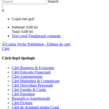
Search
|
0
Coșul este gol!
Subtotal:
0,00 lei
Total:
0,00 lei
Vezi coșul
Finalizează comanda
Cărți
Cărți după tipologie
Cărți Business & Economie
Cărți Educație Financiară
Cărți Antreprenoriat
Cărți Marketing & Comunicare
Cărți Dezvoltare Personală
Cărți Familie & Cuplu
Cărți Parenting
Biografii și Autobiografii
Cărți Ficțiune
Cărți de Aventură pentru Copii