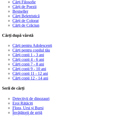
Cărți Filosofie
Cărți de Poezii
Bestseller
Cărți Beletristică
Cărți de Colorat
Cărți de Crăciun
Cărți după vârstă
Cărți pentru Adolescenți
Cărți pentru copilul tău
Cărți copii 1 - 3 ani
Cărți copii 4 - 6 ani
Cărți copii 7 - 8 ani
Cărți copii 9 - 10 ani
Cărți copii 11 - 12 ani
Cărți copii 12 - 14 ani
Serii de cărți
Detectivii de dinozauri
Eroi Rătăciți
Flora, Ursi și Bursi
Învățătorii de grijă