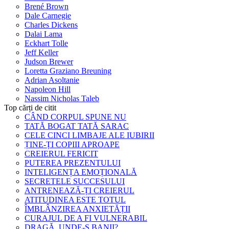
Brené Brown
Dale Carnegie
Charles Dickens
Dalai Lama
Eckhart Tolle
Jeff Keller
Judson Brewer
Loretta Graziano Breuning
Adrian Asoltanie
Napoleon Hill
Nassim Nicholas Taleb
Top cărți de citit
CÂND CORPUL SPUNE NU
TATĂ BOGAT TATĂ SARAC
CELE CINCI LIMBAJE ALE IUBIRII
ȚINE-ȚI COPIII APROAPE
CREIERUL FERICIT
PUTEREA PREZENTULUI
INTELIGENȚA EMOȚIONALĂ
SECRETELE SUCCESULUI
ANTRENEAZĂ-ȚI CREIERUL
ATITUDINEA ESTE TOTUL
ÎMBLÂNZIREA ANXIETĂȚII
CURAJUL DE A FI VULNERABIL
DRAGĂ, UNDE-S BANII?