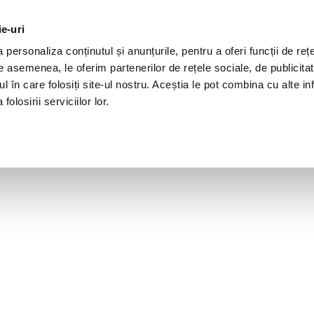
ie-uri
personaliza conținutul și anunțurile, pentru a oferi funcții de rețe
De asemenea, le oferim partenerilor de rețele sociale, de publicita
ul în care folosiți site-ul nostru. Aceștia le pot combina cu alte inf
olosirii serviciilor lor.