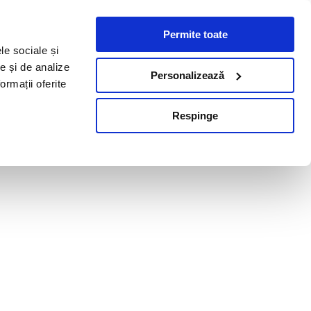
Permite toate
le sociale și
te și de analize
Personalizează
ormații oferite
Respinge