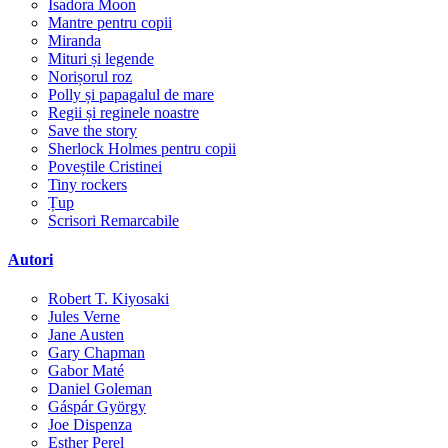
Isadora Moon
Mantre pentru copii
Miranda
Mituri și legende
Norișorul roz
Polly și papagalul de mare
Regii și reginele noastre
Save the story
Sherlock Holmes pentru copii
Poveștile Cristinei
Tiny rockers
Țup
Scrisori Remarcabile
Autori
Robert T. Kiyosaki
Jules Verne
Jane Austen
Gary Chapman
Gabor Maté
Daniel Goleman
Gáspár György
Joe Dispenza
Esther Perel