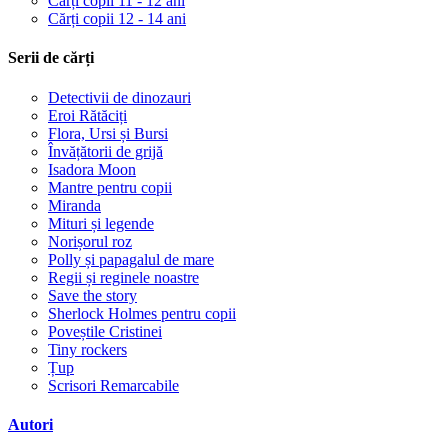
Cărți copii 11 - 12 ani
Cărți copii 12 - 14 ani
Serii de cărți
Detectivii de dinozauri
Eroi Rătăciți
Flora, Ursi și Bursi
Învățătorii de grijă
Isadora Moon
Mantre pentru copii
Miranda
Mituri și legende
Norișorul roz
Polly și papagalul de mare
Regii și reginele noastre
Save the story
Sherlock Holmes pentru copii
Poveștile Cristinei
Tiny rockers
Țup
Scrisori Remarcabile
Autori