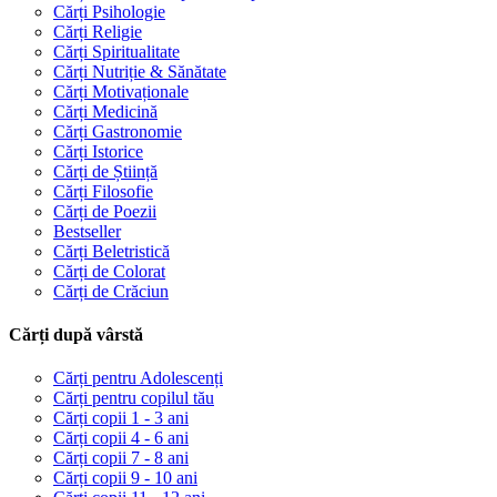
Cărți Psihologie
Cărți Religie
Cărți Spiritualitate
Cărți Nutriție & Sănătate
Cărți Motivaționale
Cărți Medicină
Cărți Gastronomie
Cărți Istorice
Cărți de Știință
Cărți Filosofie
Cărți de Poezii
Bestseller
Cărți Beletristică
Cărți de Colorat
Cărți de Crăciun
Cărți după vârstă
Cărți pentru Adolescenți
Cărți pentru copilul tău
Cărți copii 1 - 3 ani
Cărți copii 4 - 6 ani
Cărți copii 7 - 8 ani
Cărți copii 9 - 10 ani