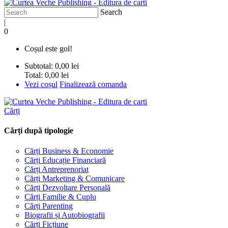
Search
|
0
Coșul este gol!
Subtotal:
0,00 lei
Total:
0,00 lei
Vezi coșul
Finalizează comanda
Cărți
Cărți după tipologie
Cărți Business & Economie
Cărți Educație Financiară
Cărți Antreprenoriat
Cărți Marketing & Comunicare
Cărți Dezvoltare Personală
Cărți Familie & Cuplu
Cărți Parenting
Biografii și Autobiografii
Cărți Ficțiune