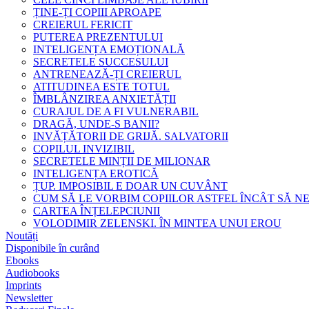
ȚINE-ȚI COPIII APROAPE
CREIERUL FERICIT
PUTEREA PREZENTULUI
INTELIGENȚA EMOȚIONALĂ
SECRETELE SUCCESULUI
ANTRENEAZĂ-ȚI CREIERUL
ATITUDINEA ESTE TOTUL
ÎMBLÂNZIREA ANXIETĂȚII
CURAJUL DE A FI VULNERABIL
DRAGĂ, UNDE-S BANII?
INVĂȚĂTORII DE GRIJĂ. SALVATORII
COPILUL INVIZIBIL
SECRETELE MINȚII DE MILIONAR
INTELIGENȚA EROTICĂ
ȚUP. IMPOSIBIL E DOAR UN CUVÂNT
CUM SĂ LE VORBIM COPIILOR ASTFEL ÎNCÂT SĂ N
CARTEA ÎNȚELEPCIUNII
VOLODIMIR ZELENSKI. ÎN MINTEA UNUI EROU
Noutăți
Disponibile în curând
Ebooks
Audiobooks
Imprints
Newsletter