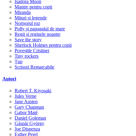
Isadora Moon
Mantre pentru copii
Miranda
Mituri și legende
Norișorul roz
Polly și papagalul de mare
Regii și reginele noastre
Save the story
Sherlock Holmes pentru copii
Poveștile Cristinei
Tiny rockers
Țup
Scrisori Remarcabile
Autori
Robert T. Kiyosaki
Jules Verne
Jane Austen
Gary Chapman
Gabor Maté
Daniel Goleman
Gáspár György
Joe Dispenza
Esther Perel