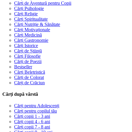
Cărți de Aventură pentru Copii
Cărți Psihologie
Cărți Religie
Cărți Spiritualitate
Cărți Nutriție & Sănătate
Cărți Motivaționale
Cărți Medicină
Cărți Gastronomie
Cărți Istorice
Cărți de Știință
Cărți Filosofie
Cărți de Poezii
Bestseller
Cărți Beletristică
Cărți de Colorat
Cărți de Crăciun
Cărți după vârstă
Cărți pentru Adolescenți
Cărți pentru copilul tău
Cărți copii 1 - 3 ani
Cărți copii 4 - 6 ani
Cărți copii 7 - 8 ani