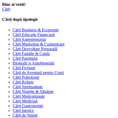
Bine ai venit!
Cărți
Cărți după tipologie
Cărți Business & Economie
Cărți Educație Financiară
Cărți Antreprenoriat
Cărți Marketing & Comunicare
Cărți Dezvoltare Personală
Cărți Familie & Cuplu
Cărți Parenting
Biografii și Autobiografii
Cărți Ficțiune
Cărți de Aventură pentru Copii
Cărți Psihologie
Cărți Religie
Cărți Spiritualitate
Cărți Nutriție & Sănătate
Cărți Motivaționale
Cărți Medicină
Cărți Gastronomie
Cărți Istorice
Cărți de Știință