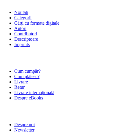
Noutăți
Categorii
Cărți cu formate digitale
Autori
Contributori
Descriptoare
Imprints
ÎNTREBĂRI FRECVENTE
Cum cumpăr?
Cum plătesc?
Livrare
Retur
Livrare internațională
Despre eBooks
DESPRE NOI
Despre noi
Newsletter