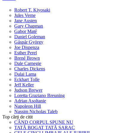
Robert T. Kiyosaki
Jules Verne
Jane Austen
Gary Chapman
Gabor Maté
Daniel Goleman
Gáspár György
Joe Dispenza
Esther Perel
Brené Brown
Dale Carnegie
Charles Dickens
Dalai Lama
Eckhart Tolle
Jeff Keller
Judson Brewer
Loretta Graziano Breuning
Adrian Asoltanie
Napoleon Hill
Nassim Nicholas Taleb
Top cărți de citit
CÂND CORPUL SPUNE NU
TATĂ BOGAT TATĂ SARAC
CELE CINCI LIMBAJE ALE IUBIRII