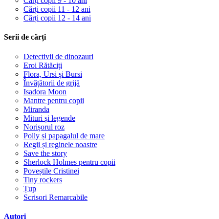
Cărți copii 9 - 10 ani
Cărți copii 11 - 12 ani
Cărți copii 12 - 14 ani
Serii de cărți
Detectivii de dinozauri
Eroi Rătăciți
Flora, Ursi și Bursi
Învățătorii de grijă
Isadora Moon
Mantre pentru copii
Miranda
Mituri și legende
Norișorul roz
Polly și papagalul de mare
Regii și reginele noastre
Save the story
Sherlock Holmes pentru copii
Poveștile Cristinei
Tiny rockers
Țup
Scrisori Remarcabile
Autori