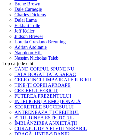
Brené Brown
Dale Carnegie
Charles Dickens
Dalai Lama
Eckhart Tolle
Jeff Keller
Judson Brewer
Loretta Graziano Breuning
Adrian Asoltanie
Napoleon Hill
Nassim Nicholas Taleb
Top cărți de citit
CÂND CORPUL SPUNE NU
TATĂ BOGAT TATĂ SARAC
CELE CINCI LIMBAJE ALE IUBIRII
ȚINE-ȚI COPIII APROAPE
CREIERUL FERICIT
PUTEREA PREZENTULUI
INTELIGENȚA EMOȚIONALĂ
SECRETELE SUCCESULUI
ANTRENEAZĂ-ȚI CREIERUL
ATITUDINEA ESTE TOTUL
ÎMBLÂNZIREA ANXIETĂȚII
CURAJUL DE A FI VULNERABIL
DRAGĂ, UNDE-S BANII?