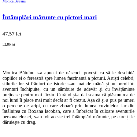
Monica Bătrânu
Întâmplări mărunte cu pictori mari
47,57 lei
52,86 lei
Monica Bătrânu s-a apucat de născocit povești ca să le deschidă
copiilor ei o fereastră spre lumea fascinantă a picturii. Artiști celebri,
stilurile lor și frânturi de istorie s-au luat de mână și au pornit în
aventuri închipuite, cu un sâmbure de adevăr și cu învățăminte
prețioase pentru mai târziu. Curând și-a dat seama că plăsmuirea de
noi lumi îi place mai mult decât ar fi crezut. Așa că și-a pus pe umeri
o pereche de aripi, cu care zboară prin lumea cuvintelor. Iar din
întâlnirea cu Roxana Iacoban, care a îmbrăcat în culoare aventurile
personajelor ei, s-au ivit aceste trei întâmplări mărunte, pe care ți le
dăruiește cu drag.
SHOP