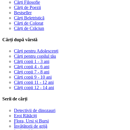
Cărți Filosofie
Cărți de Poezii
Bestseller
Cărți Beletristică
Cărți de Colorat
Cărți de Crăciun
Cărți după vârstă
Cărți pentru Adolescenți
Cărți pentru copilul tău
Cărți copii 1 - 3 ani
Cărți copii 4 - 6 ani
Cărți copii 7 - 8 ani
Cărți copii 9 - 10 ani
Cărți copii 11 - 12 ani
Cărți copii 12 - 14 ani
Serii de cărți
Detectivii de dinozauri
Eroi Rătăciți
Flora, Ursi și Bursi
Învățătorii de grijă