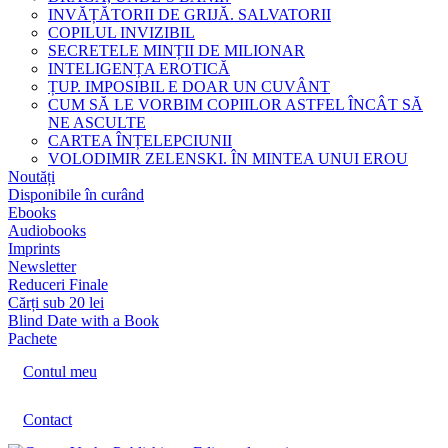
INVĂȚĂTORII DE GRIJĂ. SALVATORII
COPILUL INVIZIBIL
SECRETELE MINȚII DE MILIONAR
INTELIGENȚA EROTICĂ
ȚUP. IMPOSIBIL E DOAR UN CUVÂNT
CUM SĂ LE VORBIM COPIILOR ASTFEL ÎNCÂT SĂ
NE ASCULTE
CARTEA ÎNȚELEPCIUNII
VOLODIMIR ZELENSKI. ÎN MINTEA UNUI EROU
Noutăți
Disponibile în curând
Ebooks
Audiobooks
Imprints
Newsletter
Reduceri Finale
Cărți sub 20 lei
Blind Date with a Book
Pachete
Contul meu
Contact