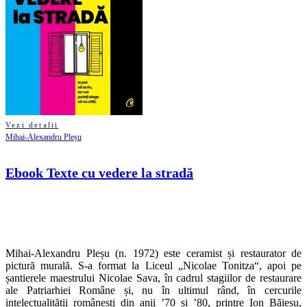
Vezi detalii
Mihai-Alexandru Pleșu
Ebook Texte cu vedere la stradă
Mihai-Alexandru Pleșu (n. 1972) este ceramist și restaurator de
pictură murală. S-a format la Liceul „Nicolae Tonitza“, apoi pe
șantierele maestrului Nicolae Sava, în cadrul stagiilor de restaurare
ale Patriarhiei Române și, nu în ultimul rând, în cercurile
intelectualității românești din anii ʼ70 și ʼ80, printre Ion Băieșu,