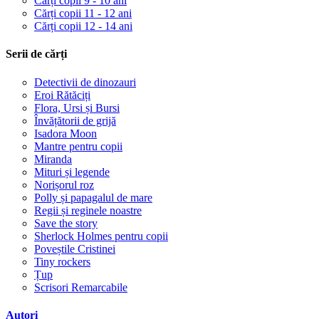
Cărți copii 9 - 10 ani
Cărți copii 11 - 12 ani
Cărți copii 12 - 14 ani
Serii de cărți
Detectivii de dinozauri
Eroi Rătăciți
Flora, Ursi și Bursi
Învățătorii de grijă
Isadora Moon
Mantre pentru copii
Miranda
Mituri și legende
Norișorul roz
Polly și papagalul de mare
Regii și reginele noastre
Save the story
Sherlock Holmes pentru copii
Poveștile Cristinei
Tiny rockers
Țup
Scrisori Remarcabile
Autori