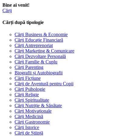
Bine ai venit!
Cărți
Cărți după tipologie
Cărți Business & Economie
Cărți Educație Financiară
Cărți Antreprenoriat
Cărți Marketing & Comunicare
Cărți Dezvoltare Personală
Cărți Familie & Cuplu
Cărți Parenting
Biografii și Autobiografii
Cărți Ficțiune
Cărți de Aventură pentru Copii
Cărți Psihologie
Cărți Religie
Cărți Spiritualitate
Cărți Nutriție & Sănătate
Cărți Motivaționale
Cărți Medicină
Cărți Gastronomie
Cărți Istorice
Cărți de Știință