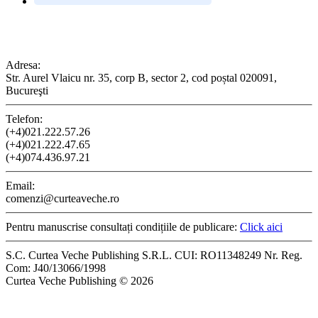
CONTACT
Adresa:
Str. Aurel Vlaicu nr. 35, corp B, sector 2, cod poștal 020091,
Bucureşti
Telefon:
(+4)021.222.57.26
(+4)021.222.47.65
(+4)074.436.97.21
Email:
comenzi@curteaveche.ro
Pentru manuscrise consultați condițiile de publicare:
Click aici
S.C. Curtea Veche Publishing S.R.L. CUI: RO11348249 Nr. Reg.
Com: J40/13066/1998
Curtea Veche Publishing © 2026