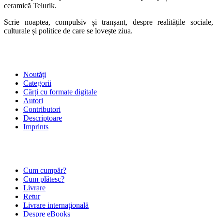
ceramică Telurik.
Scrie noaptea, compulsiv și tranșant, despre realitățile sociale,
culturale și politice de care se lovește ziua.
SHOP
Noutăți
Categorii
Cărți cu formate digitale
Autori
Contributori
Descriptoare
Imprints
ÎNTREBĂRI FRECVENTE
Cum cumpăr?
Cum plătesc?
Livrare
Retur
Livrare internațională
Despre eBooks