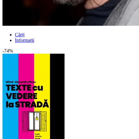
Cărți
Informații
-74%