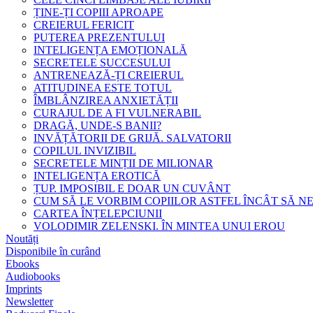
ȚINE-ȚI COPIII APROAPE
CREIERUL FERICIT
PUTEREA PREZENTULUI
INTELIGENȚA EMOȚIONALĂ
SECRETELE SUCCESULUI
ANTRENEAZĂ-ȚI CREIERUL
ATITUDINEA ESTE TOTUL
ÎMBLÂNZIREA ANXIETĂȚII
CURAJUL DE A FI VULNERABIL
DRAGĂ, UNDE-S BANII?
INVĂȚĂTORII DE GRIJĂ. SALVATORII
COPILUL INVIZIBIL
SECRETELE MINȚII DE MILIONAR
INTELIGENȚA EROTICĂ
ȚUP. IMPOSIBIL E DOAR UN CUVÂNT
CUM SĂ LE VORBIM COPIILOR ASTFEL ÎNCÂT SĂ N
CARTEA ÎNȚELEPCIUNII
VOLODIMIR ZELENSKI. ÎN MINTEA UNUI EROU
Noutăți
Disponibile în curând
Ebooks
Audiobooks
Imprints
Newsletter