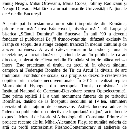
Fănuș Neagu, Mihai Oroveanu, Maria Cocea, Johnny Răducanu și
Neagu Djuvara. Mai târziu a urmat cursurile Universității Naționale
de Arte din București.
A participat la restaurarea unor situri importante din România,
printre care mănăstirea Brâncoveni, biserica mănăstirii Lupșa și
biserica „Sfântul Dumitru“ din Suceava. În anii ʼ90 a devenit
fondator al publicației
Le fil franco-roumain
, difuzată exclusiv în
Franța cu scopul de a atrage cetățeni francezi în mediul cultural și de
afaceri românesc. A avut câteva emisiuni la radio și una la
televiziune, a lucrat douăzeci și cinci de ani în publicitate ca art
director, a plecat de câteva ori din România și tot de atâtea ori s-a
întors. Este practicant al tirului cu arcul și, în câteva rânduri,
campion al Federației Române de Tir cu Arcul la divizia de arc
tradițional. Fondator de școală, și-a propus să dezvolte creativitatea
copiilor prin metode neconvenționale. În 2015 a realizat replica
Mormântului Hypogeu din necropola Tomis, comisionată de
Institutul Național de Cercetare-Dezvoltare pentru Optoelectronică.
Este prima replică 1:1 a unui monument funerar de pe teritoriul
României, datând de la începutul secolului al IV-lea, altminteri
nevizitabil din rațiuni de conservare. Astfel, lucrarea aduce la
îndemâna publicului un obiectiv de importanță majoră, actualmente
expus la Muzeul de Istorie și Arheologie din Constanța. Printre alte
proiecte recente ale lui Mihai-Alexandru Pleșu se numără galeria de
artă cu profil expresionist PleshooContemporary și atelierele de