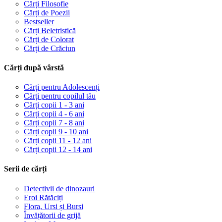
Cărți Filosofie
Cărți de Poezii
Bestseller
Cărți Beletristică
Cărți de Colorat
Cărți de Crăciun
Cărți după vârstă
Cărți pentru Adolescenți
Cărți pentru copilul tău
Cărți copii 1 - 3 ani
Cărți copii 4 - 6 ani
Cărți copii 7 - 8 ani
Cărți copii 9 - 10 ani
Cărți copii 11 - 12 ani
Cărți copii 12 - 14 ani
Serii de cărți
Detectivii de dinozauri
Eroi Rătăciți
Flora, Ursi și Bursi
Învățătorii de grijă