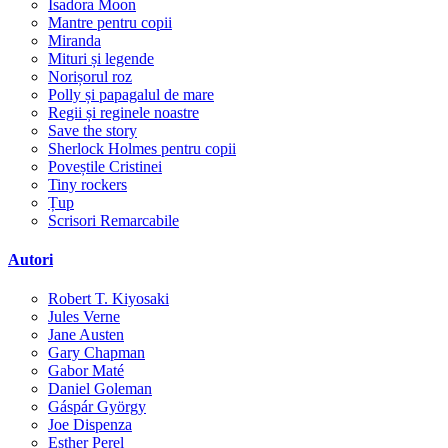
Isadora Moon
Mantre pentru copii
Miranda
Mituri și legende
Norișorul roz
Polly și papagalul de mare
Regii și reginele noastre
Save the story
Sherlock Holmes pentru copii
Poveștile Cristinei
Tiny rockers
Țup
Scrisori Remarcabile
Autori
Robert T. Kiyosaki
Jules Verne
Jane Austen
Gary Chapman
Gabor Maté
Daniel Goleman
Gáspár György
Joe Dispenza
Esther Perel