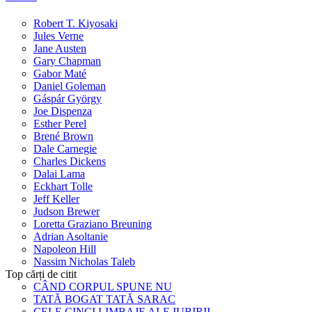
Robert T. Kiyosaki
Jules Verne
Jane Austen
Gary Chapman
Gabor Maté
Daniel Goleman
Gáspár György
Joe Dispenza
Esther Perel
Brené Brown
Dale Carnegie
Charles Dickens
Dalai Lama
Eckhart Tolle
Jeff Keller
Judson Brewer
Loretta Graziano Breuning
Adrian Asoltanie
Napoleon Hill
Nassim Nicholas Taleb
Top cărți de citit
CÂND CORPUL SPUNE NU
TATĂ BOGAT TATĂ SARAC
CELE CINCI LIMBAJE ALE IUBIRII