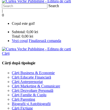
Search
|
0
Coșul este gol!
Subtotal:
0,00 lei
Total:
0,00 lei
Vezi coșul
Finalizează comanda
Cărți
Cărți după tipologie
Cărți Business & Economie
Cărți Educație Financiară
Cărți Antreprenoriat
Cărți Marketing & Comunicare
Cărți Dezvoltare Personală
Cărți Familie & Cuplu
Cărți Parenting
Biografii și Autobiografii
Cărți Ficțiune