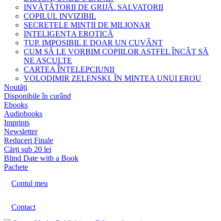
INVĂȚĂTORII DE GRIJĂ. SALVATORII
COPILUL INVIZIBIL
SECRETELE MINȚII DE MILIONAR
INTELIGENȚA EROTICĂ
ȚUP. IMPOSIBIL E DOAR UN CUVÂNT
CUM SĂ LE VORBIM COPIILOR ASTFEL ÎNCÂT SĂ
NE ASCULTE
CARTEA ÎNȚELEPCIUNII
VOLODIMIR ZELENSKI. ÎN MINTEA UNUI EROU
Noutăți
Disponibile în curând
Ebooks
Audiobooks
Imprints
Newsletter
Reduceri Finale
Cărți sub 20 lei
Blind Date with a Book
Pachete
Contul meu
Contact