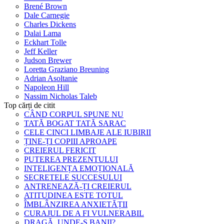
Brené Brown
Dale Carnegie
Charles Dickens
Dalai Lama
Eckhart Tolle
Jeff Keller
Judson Brewer
Loretta Graziano Breuning
Adrian Asoltanie
Napoleon Hill
Nassim Nicholas Taleb
Top cărți de citit
CÂND CORPUL SPUNE NU
TATĂ BOGAT TATĂ SARAC
CELE CINCI LIMBAJE ALE IUBIRII
ȚINE-ȚI COPIII APROAPE
CREIERUL FERICIT
PUTEREA PREZENTULUI
INTELIGENȚA EMOȚIONALĂ
SECRETELE SUCCESULUI
ANTRENEAZĂ-ȚI CREIERUL
ATITUDINEA ESTE TOTUL
ÎMBLÂNZIREA ANXIETĂȚII
CURAJUL DE A FI VULNERABIL
DRAGĂ, UNDE-S BANII?