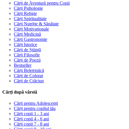
Cărți de Aventură pentru Copii
Cărți Psihologie
Cărți Religie
Cărți Spiritualitate
Cărți Nutriție & Sănătate
Cărți Motivaționale
Cărți Medicină
Cărți Gastronomie
Cărți Istorice
Cărți de Știință
Cărți Filosofie
Cărți de Poezii
Bestseller
Cărți Beletristică
Cărți de Colorat
Cărți de Crăciun
Cărți după vârstă
Cărți pentru Adolescenți
Cărți pentru copilul tău
Cărți copii 1 - 3 ani
Cărți copii 4 - 6 ani
Cărți copii 7 - 8 ani