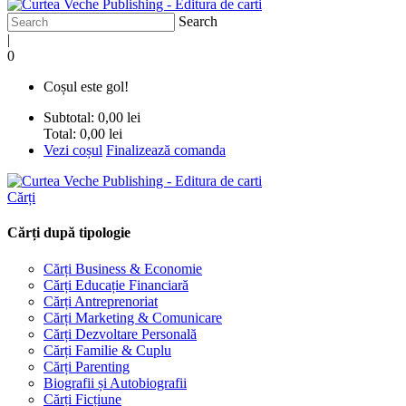
Search
|
0
Coșul este gol!
Subtotal:
0,00 lei
Total:
0,00 lei
Vezi coșul
Finalizează comanda
Cărți
Cărți după tipologie
Cărți Business & Economie
Cărți Educație Financiară
Cărți Antreprenoriat
Cărți Marketing & Comunicare
Cărți Dezvoltare Personală
Cărți Familie & Cuplu
Cărți Parenting
Biografii și Autobiografii
Cărți Ficțiune