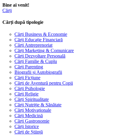
Bine ai venit!
Cărți
Cărți după tipologie
Cărți Business & Economie
Cărți Educație Financiară
Cărți Antreprenoriat
Cărți Marketing & Comunicare
Cărți Dezvoltare Personală
Cărți Familie & Cuplu
Cărți Parenting
Biografii și Autobiografii
Cărți Ficțiune
Cărți de Aventură pentru Copii
Cărți Psihologie
Cărți Religie
Cărți Spiritualitate
Cărți Nutriție & Sănătate
Cărți Motivaționale
Cărți Medicină
Cărți Gastronomie
Cărți Istorice
Cărți de Știință