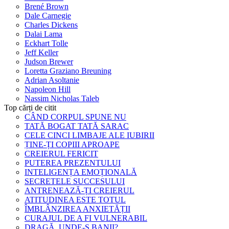
Brené Brown
Dale Carnegie
Charles Dickens
Dalai Lama
Eckhart Tolle
Jeff Keller
Judson Brewer
Loretta Graziano Breuning
Adrian Asoltanie
Napoleon Hill
Nassim Nicholas Taleb
Top cărți de citit
CÂND CORPUL SPUNE NU
TATĂ BOGAT TATĂ SARAC
CELE CINCI LIMBAJE ALE IUBIRII
ȚINE-ȚI COPIII APROAPE
CREIERUL FERICIT
PUTEREA PREZENTULUI
INTELIGENȚA EMOȚIONALĂ
SECRETELE SUCCESULUI
ANTRENEAZĂ-ȚI CREIERUL
ATITUDINEA ESTE TOTUL
ÎMBLÂNZIREA ANXIETĂȚII
CURAJUL DE A FI VULNERABIL
DRAGĂ, UNDE-S BANII?