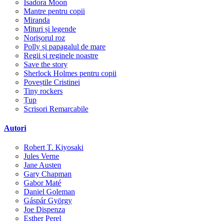
Isadora Moon
Mantre pentru copii
Miranda
Mituri și legende
Norișorul roz
Polly și papagalul de mare
Regii și reginele noastre
Save the story
Sherlock Holmes pentru copii
Poveștile Cristinei
Tiny rockers
Țup
Scrisori Remarcabile
Autori
Robert T. Kiyosaki
Jules Verne
Jane Austen
Gary Chapman
Gabor Maté
Daniel Goleman
Gáspár György
Joe Dispenza
Esther Perel