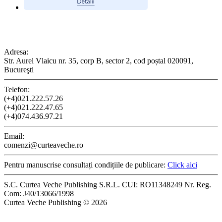
CONTACT
Adresa:
Str. Aurel Vlaicu nr. 35, corp B, sector 2, cod poștal 020091,
Bucureşti
Telefon:
(+4)021.222.57.26
(+4)021.222.47.65
(+4)074.436.97.21
Email:
comenzi@curteaveche.ro
Pentru manuscrise consultați condițiile de publicare:
Click aici
S.C. Curtea Veche Publishing S.R.L. CUI: RO11348249 Nr. Reg.
Com: J40/13066/1998
Curtea Veche Publishing © 2026