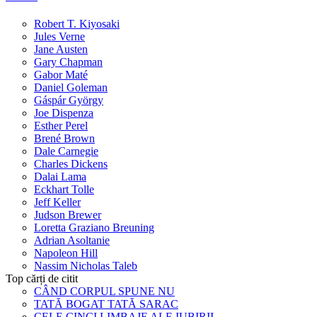
Robert T. Kiyosaki
Jules Verne
Jane Austen
Gary Chapman
Gabor Maté
Daniel Goleman
Gáspár György
Joe Dispenza
Esther Perel
Brené Brown
Dale Carnegie
Charles Dickens
Dalai Lama
Eckhart Tolle
Jeff Keller
Judson Brewer
Loretta Graziano Breuning
Adrian Asoltanie
Napoleon Hill
Nassim Nicholas Taleb
Top cărți de citit
CÂND CORPUL SPUNE NU
TATĂ BOGAT TATĂ SARAC
CELE CINCI LIMBAJE ALE IUBIRII