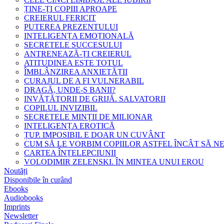
ȚINE-ȚI COPIII APROAPE
CREIERUL FERICIT
PUTEREA PREZENTULUI
INTELIGENȚA EMOȚIONALĂ
SECRETELE SUCCESULUI
ANTRENEAZĂ-ȚI CREIERUL
ATITUDINEA ESTE TOTUL
ÎMBLÂNZIREA ANXIETĂȚII
CURAJUL DE A FI VULNERABIL
DRAGĂ, UNDE-S BANII?
INVĂȚĂTORII DE GRIJĂ. SALVATORII
COPILUL INVIZIBIL
SECRETELE MINȚII DE MILIONAR
INTELIGENȚA EROTICĂ
ȚUP. IMPOSIBIL E DOAR UN CUVÂNT
CUM SĂ LE VORBIM COPIILOR ASTFEL ÎNCÂT SĂ N
CARTEA ÎNȚELEPCIUNII
VOLODIMIR ZELENSKI. ÎN MINTEA UNUI EROU
Noutăți
Disponibile în curând
Ebooks
Audiobooks
Imprints
Newsletter