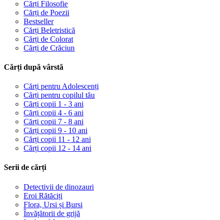
Cărți Filosofie
Cărți de Poezii
Bestseller
Cărți Beletristică
Cărți de Colorat
Cărți de Crăciun
Cărți după vârstă
Cărți pentru Adolescenți
Cărți pentru copilul tău
Cărți copii 1 - 3 ani
Cărți copii 4 - 6 ani
Cărți copii 7 - 8 ani
Cărți copii 9 - 10 ani
Cărți copii 11 - 12 ani
Cărți copii 12 - 14 ani
Serii de cărți
Detectivii de dinozauri
Eroi Rătăciți
Flora, Ursi și Bursi
Învățătorii de grijă