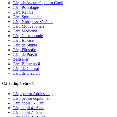
Cărți de Aventură pentru Copii
Cărți Psihologie
Cărți Religie
Cărți Spiritualitate
Cărți Nutriție & Sănătate
Cărți Motivaționale
Cărți Medicină
Cărți Gastronomie
Cărți Istorice
Cărți de Știință
Cărți Filosofie
Cărți de Poezii
Bestseller
Cărți Beletristică
Cărți de Colorat
Cărți de Crăciun
Cărți după vârstă
Cărți pentru Adolescenți
Cărți pentru copilul tău
Cărți copii 1 - 3 ani
Cărți copii 4 - 6 ani
Cărți copii 7 - 8 ani