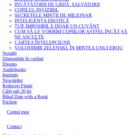
INVĂȚĂTORII DE GRIJĂ. SALVATORII
COPILUL INVIZIBIL
SECRETELE MINȚII DE MILIONAR
INTELIGENȚA EROTICĂ
ȚUP. IMPOSIBIL E DOAR UN CUVÂNT
CUM SĂ LE VORBIM COPIILOR ASTFEL ÎNCÂT SĂ
NE ASCULTE
CARTEA ÎNȚELEPCIUNII
VOLODIMIR ZELENSKI. ÎN MINTEA UNUI EROU
Noutăți
Disponibile în curând
Ebooks
Audiobooks
Imprints
Newsletter
Reduceri Finale
Cărți sub 20 lei
Blind Date with a Book
Pachete
Contul meu
Contact