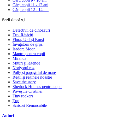
Cărți copii 9 - 10 ani
Cărți copii 11 - 12 ani
Cărți copii 12 - 14 ani
Serii de cărți
Detectivii de dinozauri
Eroi Rătăciți
Flora, Ursi și Bursi
Învățătorii de grijă
Isadora Moon
Mantre pentru copii
Miranda
Mituri și legende
Norișorul roz
Polly și papagalul de mare
Regii și reginele noastre
Save the story
Sherlock Holmes pentru copii
Poveștile Cristinei
Tiny rockers
Țup
Scrisori Remarcabile
Autori