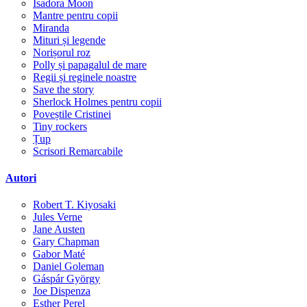
Isadora Moon
Mantre pentru copii
Miranda
Mituri și legende
Norișorul roz
Polly și papagalul de mare
Regii și reginele noastre
Save the story
Sherlock Holmes pentru copii
Poveștile Cristinei
Tiny rockers
Țup
Scrisori Remarcabile
Autori
Robert T. Kiyosaki
Jules Verne
Jane Austen
Gary Chapman
Gabor Maté
Daniel Goleman
Gáspár György
Joe Dispenza
Esther Perel