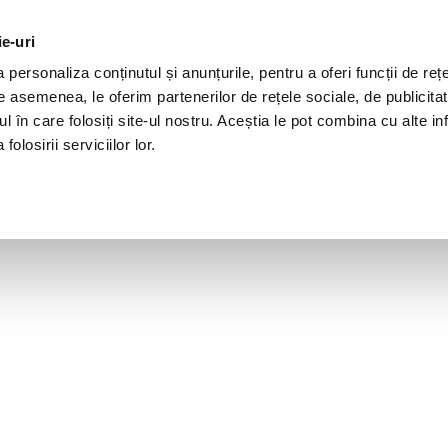
ie-uri
personaliza conținutul și anunțurile, pentru a oferi funcții de rețe
De asemenea, le oferim partenerilor de rețele sociale, de publicita
ul în care folosiți site-ul nostru. Aceștia le pot combina cu alte inf
olosirii serviciilor lor.