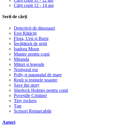
Cărți copii 11 - 12 ani
Cărți copii 12 - 14 ani
Serii de cărți
Detectivii de dinozauri
Eroi Rătăciți
Flora, Ursi și Bursi
Învățătorii de grijă
Isadora Moon
Mantre pentru copii
Miranda
Mituri și legende
Norișorul roz
Polly și papagalul de mare
Regii și reginele noastre
Save the story
Sherlock Holmes pentru copii
Poveștile Cristinei
Tiny rockers
Țup
Scrisori Remarcabile
Autori