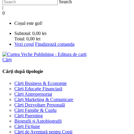
Search
|
0
Coșul este gol!
Subtotal:
0,00 lei
Total:
0,00 lei
Vezi coșul
Finalizează comanda
Cărți
Cărți după tipologie
Cărți Business & Economie
Cărți Educație Financiară
Cărți Antreprenoriat
Cărți Marketing & Comunicare
Cărți Dezvoltare Personală
Cărți Familie & Cuplu
Cărți Parenting
Biografii și Autobiografii
Cărți Ficțiune
Cărți de Aventură pentru Copii