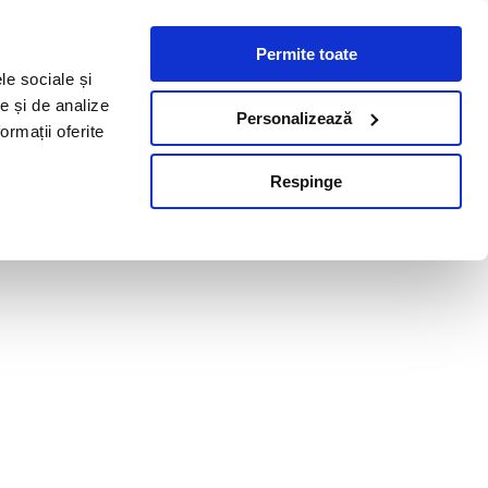
Permite toate
le sociale și
te și de analize
Personalizează
ormații oferite
Respinge