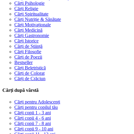
Cărți Psihologie
Cărți Religie
Cărți Spiritualitate
Cărți Nutriție & Sănătate
Cărți Motivaționale
Cărți Medicină
Cărți Gastronomie
Cărți Istorice
Cărți de Știință
Cărți Filosofie
Cărți de Poezii
Bestseller
Cărți Beletristică
Cărți de Colorat
Cărți de Crăciun
Cărți după vârstă
Cărți pentru Adolescenți
Cărți pentru copilul tău
Cărți copii 1 - 3 ani
Cărți copii 4 - 6 ani
Cărți copii 7 - 8 ani
Cărți copii 9 - 10 ani