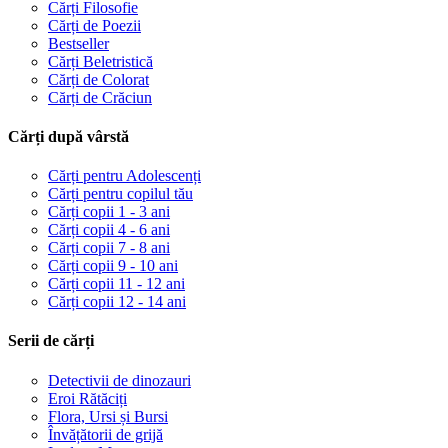
Cărți Filosofie
Cărți de Poezii
Bestseller
Cărți Beletristică
Cărți de Colorat
Cărți de Crăciun
Cărți după vârstă
Cărți pentru Adolescenți
Cărți pentru copilul tău
Cărți copii 1 - 3 ani
Cărți copii 4 - 6 ani
Cărți copii 7 - 8 ani
Cărți copii 9 - 10 ani
Cărți copii 11 - 12 ani
Cărți copii 12 - 14 ani
Serii de cărți
Detectivii de dinozauri
Eroi Rătăciți
Flora, Ursi și Bursi
Învățătorii de grijă