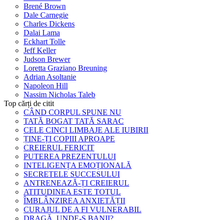
Brené Brown
Dale Carnegie
Charles Dickens
Dalai Lama
Eckhart Tolle
Jeff Keller
Judson Brewer
Loretta Graziano Breuning
Adrian Asoltanie
Napoleon Hill
Nassim Nicholas Taleb
Top cărți de citit
CÂND CORPUL SPUNE NU
TATĂ BOGAT TATĂ SARAC
CELE CINCI LIMBAJE ALE IUBIRII
ȚINE-ȚI COPIII APROAPE
CREIERUL FERICIT
PUTEREA PREZENTULUI
INTELIGENȚA EMOȚIONALĂ
SECRETELE SUCCESULUI
ANTRENEAZĂ-ȚI CREIERUL
ATITUDINEA ESTE TOTUL
ÎMBLÂNZIREA ANXIETĂȚII
CURAJUL DE A FI VULNERABIL
DRAGĂ, UNDE-S BANII?