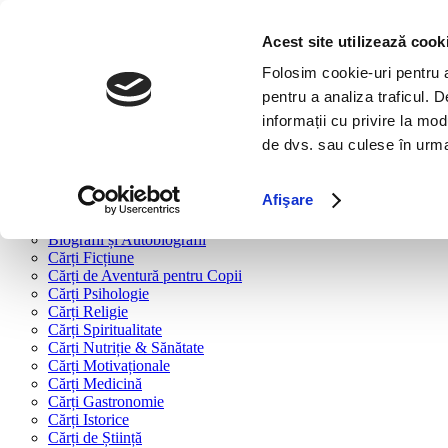
Bine ai venit!
Cărți
Acest site utilizează cook
Folosim cookie-uri pentru a 
Cărți după tipologie
pentru a analiza traficul. 
Cărți Business & Economie
informații cu privire la mod
Cărți Educație Financiară
de dvs. sau culese în urma f
Cărți Antreprenoriat
Cărți Marketing & Comunicare
Cărți Dezvoltare Personală
Afişare
Cărți Familie & Cuplu
Cărți Parenting
Biografii și Autobiografii
Cărți Ficțiune
Cărți de Aventură pentru Copii
Cărți Psihologie
Cărți Religie
Cărți Spiritualitate
Cărți Nutriție & Sănătate
Cărți Motivaționale
Cărți Medicină
Cărți Gastronomie
Cărți Istorice
Cărți de Știință