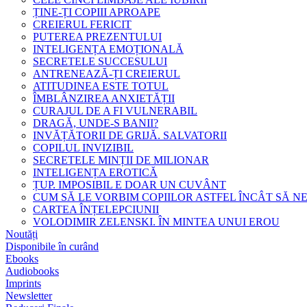
ȚINE-ȚI COPIII APROAPE
CREIERUL FERICIT
PUTEREA PREZENTULUI
INTELIGENȚA EMOȚIONALĂ
SECRETELE SUCCESULUI
ANTRENEAZĂ-ȚI CREIERUL
ATITUDINEA ESTE TOTUL
ÎMBLÂNZIREA ANXIETĂȚII
CURAJUL DE A FI VULNERABIL
DRAGĂ, UNDE-S BANII?
INVĂȚĂTORII DE GRIJĂ. SALVATORII
COPILUL INVIZIBIL
SECRETELE MINȚII DE MILIONAR
INTELIGENȚA EROTICĂ
ȚUP. IMPOSIBIL E DOAR UN CUVÂNT
CUM SĂ LE VORBIM COPIILOR ASTFEL ÎNCÂT SĂ N
CARTEA ÎNȚELEPCIUNII
VOLODIMIR ZELENSKI. ÎN MINTEA UNUI EROU
Noutăți
Disponibile în curând
Ebooks
Audiobooks
Imprints
Newsletter