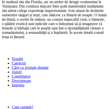
în studioul său din Florida, are un atelier de design vestimentar la
Timișoara. Din continua mișcare între polii manifestării multiplului
său talent culege experienţe impresionante. Este atrasă de destinele
oamenilor singuri și triști, care rătăcesc ca fluturii de noapte. O haină
de blană, o rochie de mătase, un costum impecabil croit, o bijuterie,
o pălărie exotică sunt indiciile care o îndeamnă să-și imagineze că
femeile și bărbaţii care le poartă sunt într-o deznădăjduită căutare a
romantismului, a senzualităţii și a împlinirii. În aceste detalii constă
forţa ei literară.
SHOP
Noutăți
Categorii
Cărți cu formate digitale
Autori
Contributori
Descriptoare
Imprints
ÎNTREBĂRI FRECVENTE
Cum cumpăr?