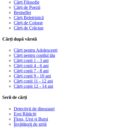
Cărți Filosofie
Cărți de Poezii
Bestseller
Cărți Beletristică
Cărți de Colorat
Cărți de Crăciun
Cărți după vârstă
Cărți pentru Adolescenți
Cărți pentru copilul tău
Cărți copii 1 - 3 ani
Cărți copii 4 - 6 ani
Cărți copii 7 - 8 ani
Cărți copii 9 - 10 ani
Cărți copii 11 - 12 ani
Cărți copii 12 - 14 ani
Serii de cărți
Detectivii de dinozauri
Eroi Rătăciți
Flora, Ursi și Bursi
Învățătorii de grijă