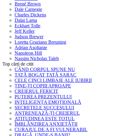
Brené Brown
Dale Carnegie
Charles Dickens
Dalai Lama
Eckhart Tolle
Jeff Keller
Judson Brewer
Loretta Graziano Breuning
Adrian Asoltanie
Napoleon Hill
Nassim Nicholas Taleb
Top cărți de citit
CÂND CORPUL SPUNE NU
TATĂ BOGAT TATĂ SARAC
CELE CINCI LIMBAJE ALE IUBIRII
ȚINE-ȚI COPIII APROAPE
CREIERUL FERICIT
PUTEREA PREZENTULUI
INTELIGENȚA EMOȚIONALĂ
SECRETELE SUCCESULUI
ANTRENEAZĂ-ȚI CREIERUL
ATITUDINEA ESTE TOTUL
ÎMBLÂNZIREA ANXIETĂȚII
CURAJUL DE A FI VULNERABIL
DRAGĂ, UNDE-S BANII?