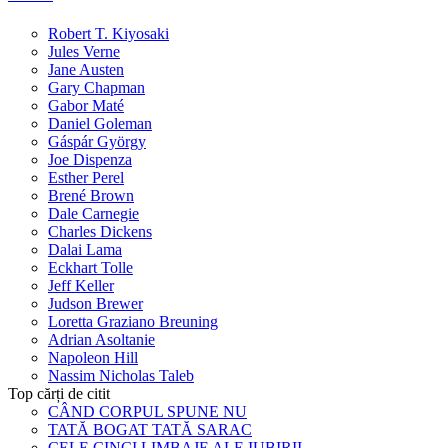
Robert T. Kiyosaki
Jules Verne
Jane Austen
Gary Chapman
Gabor Maté
Daniel Goleman
Gáspár György
Joe Dispenza
Esther Perel
Brené Brown
Dale Carnegie
Charles Dickens
Dalai Lama
Eckhart Tolle
Jeff Keller
Judson Brewer
Loretta Graziano Breuning
Adrian Asoltanie
Napoleon Hill
Nassim Nicholas Taleb
Top cărți de citit
CÂND CORPUL SPUNE NU
TATĂ BOGAT TATĂ SARAC
CELE CINCI LIMBAJE ALE IUBIRII