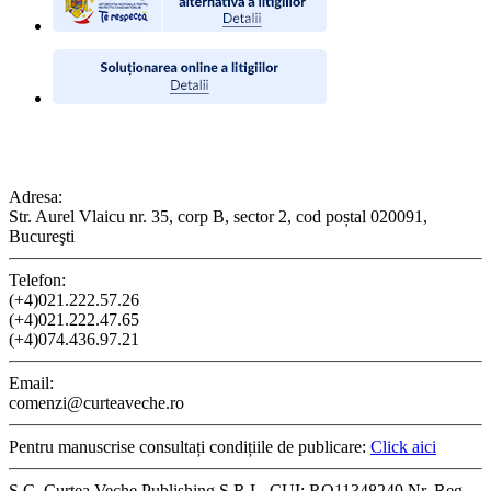
CONTACT
Adresa:
Str. Aurel Vlaicu nr. 35, corp B, sector 2, cod poștal 020091,
Bucureşti
Telefon:
(+4)021.222.57.26
(+4)021.222.47.65
(+4)074.436.97.21
Email:
comenzi@curteaveche.ro
Pentru manuscrise consultați condițiile de publicare:
Click aici
S.C. Curtea Veche Publishing S.R.L. CUI: RO11348249 Nr. Reg.