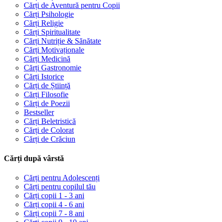
Cărți de Aventură pentru Copii
Cărți Psihologie
Cărți Religie
Cărți Spiritualitate
Cărți Nutriție & Sănătate
Cărți Motivaționale
Cărți Medicină
Cărți Gastronomie
Cărți Istorice
Cărți de Știință
Cărți Filosofie
Cărți de Poezii
Bestseller
Cărți Beletristică
Cărți de Colorat
Cărți de Crăciun
Cărți după vârstă
Cărți pentru Adolescenți
Cărți pentru copilul tău
Cărți copii 1 - 3 ani
Cărți copii 4 - 6 ani
Cărți copii 7 - 8 ani