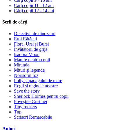
Cărți copii 9 - 10 ani
Cărți copii 11 - 12 ani
Cărți copii 12 - 14 ani
Serii de cărți
Detectivii de dinozauri
Eroi Rătăciți
Flora, Ursi și Bursi
Învățătorii de grijă
Isadora Moon
Mantre pentru copii
Miranda
Mituri și legende
Norișorul roz
Polly și papagalul de mare
Regii și reginele noastre
Save the story
Sherlock Holmes pentru copii
Poveștile Cristinei
Tiny rockers
Țup
Scrisori Remarcabile
Autori