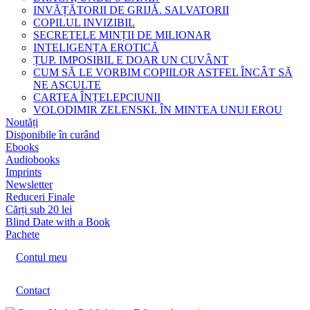
INVĂȚĂTORII DE GRIJĂ. SALVATORII
COPILUL INVIZIBIL
SECRETELE MINȚII DE MILIONAR
INTELIGENȚA EROTICĂ
ȚUP. IMPOSIBIL E DOAR UN CUVÂNT
CUM SĂ LE VORBIM COPIILOR ASTFEL ÎNCÂT SĂ
NE ASCULTE
CARTEA ÎNȚELEPCIUNII
VOLODIMIR ZELENSKI. ÎN MINTEA UNUI EROU
Noutăți
Disponibile în curând
Ebooks
Audiobooks
Imprints
Newsletter
Reduceri Finale
Cărți sub 20 lei
Blind Date with a Book
Pachete
Contul meu
Contact