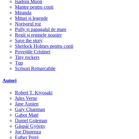
Isadora Moon
Mantre pentru copii
Miranda
Mituri și legende
Norișorul roz
Polly și papagalul de mare
Regii și reginele noastre
Save the story
Sherlock Holmes pentru copii
Poveștile Cristinei
Tiny rockers
Țup
Scrisori Remarcabile
Autori
Robert T. Kiyosaki
Jules Verne
Jane Austen
Gary Chapman
Gabor Maté
Daniel Goleman
Gáspár György
Joe Dispenza
Esther Perel