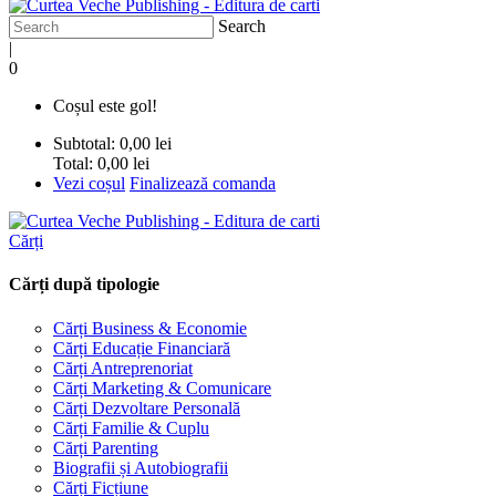
Search
|
0
Coșul este gol!
Subtotal:
0,00 lei
Total:
0,00 lei
Vezi coșul
Finalizează comanda
Cărți
Cărți după tipologie
Cărți Business & Economie
Cărți Educație Financiară
Cărți Antreprenoriat
Cărți Marketing & Comunicare
Cărți Dezvoltare Personală
Cărți Familie & Cuplu
Cărți Parenting
Biografii și Autobiografii
Cărți Ficțiune