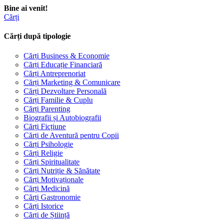
Bine ai venit!
Cărți
Cărți după tipologie
Cărți Business & Economie
Cărți Educație Financiară
Cărți Antreprenoriat
Cărți Marketing & Comunicare
Cărți Dezvoltare Personală
Cărți Familie & Cuplu
Cărți Parenting
Biografii și Autobiografii
Cărți Ficțiune
Cărți de Aventură pentru Copii
Cărți Psihologie
Cărți Religie
Cărți Spiritualitate
Cărți Nutriție & Sănătate
Cărți Motivaționale
Cărți Medicină
Cărți Gastronomie
Cărți Istorice
Cărți de Știință