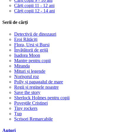
Cărți copii 9 - 10 ani
Cărți copii 11 - 12 ani
Cărți copii 12 - 14 ani
Serii de cărți
Detectivii de dinozauri
Eroi Rătăciți
Flora, Ursi și Bursi
Învățătorii de grijă
Isadora Moon
Mantre pentru copii
Miranda
Mituri și legende
Norișorul roz
Polly și papagalul de mare
Regii și reginele noastre
Save the story
Sherlock Holmes pentru copii
Poveștile Cristinei
Tiny rockers
Țup
Scrisori Remarcabile
Autori