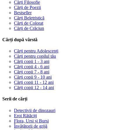
Cărți Filosofie
Cărți de Poezii
Bestseller
Cărți Beletristică
Cărți de Colorat
Cărți de Crăciun
Cărți după vârstă
Cărți pentru Adolescenți
Cărți pentru copilul tău
Cărți copii 1 - 3 ani
Cărți copii 4 - 6 ani
Cărți copii 7 - 8 ani
Cărți copii 9 - 10 ani
Cărți copii 11 - 12 ani
Cărți copii 12 - 14 ani
Serii de cărți
Detectivii de dinozauri
Eroi Rătăciți
Flora, Ursi și Bursi
Învățătorii de grijă