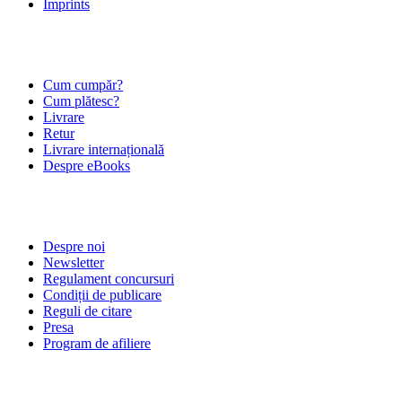
Imprints
ÎNTREBĂRI FRECVENTE
Cum cumpăr?
Cum plătesc?
Livrare
Retur
Livrare internațională
Despre eBooks
DESPRE NOI
Despre noi
Newsletter
Regulament concursuri
Condiții de publicare
Reguli de citare
Presa
Program de afiliere
POLITICI