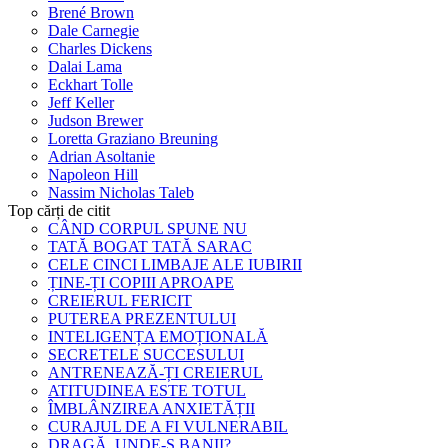
Brené Brown
Dale Carnegie
Charles Dickens
Dalai Lama
Eckhart Tolle
Jeff Keller
Judson Brewer
Loretta Graziano Breuning
Adrian Asoltanie
Napoleon Hill
Nassim Nicholas Taleb
Top cărți de citit
CÂND CORPUL SPUNE NU
TATĂ BOGAT TATĂ SARAC
CELE CINCI LIMBAJE ALE IUBIRII
ȚINE-ȚI COPIII APROAPE
CREIERUL FERICIT
PUTEREA PREZENTULUI
INTELIGENȚA EMOȚIONALĂ
SECRETELE SUCCESULUI
ANTRENEAZĂ-ȚI CREIERUL
ATITUDINEA ESTE TOTUL
ÎMBLÂNZIREA ANXIETĂȚII
CURAJUL DE A FI VULNERABIL
DRAGĂ, UNDE-S BANII?