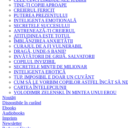
ȚINE-ȚI COPIII APROAPE
CREIERUL FERICIT
PUTEREA PREZENTULUI
INTELIGENȚA EMOȚIONALĂ
SECRETELE SUCCESULUI
ANTRENEAZĂ-ȚI CREIERUL
ATITUDINEA ESTE TOTUL
ÎMBLÂNZIREA ANXIETĂȚII
CURAJUL DE A FI VULNERABIL
DRAGĂ, UNDE-S BANII?
INVĂȚĂTORII DE GRIJĂ. SALVATORII
COPILUL INVIZIBIL
SECRETELE MINȚII DE MILIONAR
INTELIGENȚA EROTICĂ
ȚUP. IMPOSIBIL E DOAR UN CUVÂNT
CUM SĂ LE VORBIM COPIILOR ASTFEL ÎNCÂT SĂ N
CARTEA ÎNȚELEPCIUNII
VOLODIMIR ZELENSKI. ÎN MINTEA UNUI EROU
Noutăți
Disponibile în curând
Ebooks
Audiobooks
Imprints
Newsletter