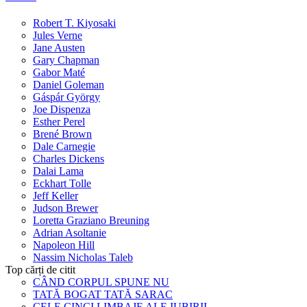
Robert T. Kiyosaki
Jules Verne
Jane Austen
Gary Chapman
Gabor Maté
Daniel Goleman
Gáspár György
Joe Dispenza
Esther Perel
Brené Brown
Dale Carnegie
Charles Dickens
Dalai Lama
Eckhart Tolle
Jeff Keller
Judson Brewer
Loretta Graziano Breuning
Adrian Asoltanie
Napoleon Hill
Nassim Nicholas Taleb
Top cărți de citit
CÂND CORPUL SPUNE NU
TATĂ BOGAT TATĂ SARAC
CELE CINCI LIMBAJE ALE IUBIRII