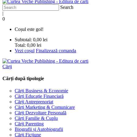
Search
|
0
Coșul este gol!
Subtotal:
0,00 lei
Total:
0,00 lei
Vezi coșul
Finalizează comanda
Cărți
Cărți după tipologie
Cărți Business & Economie
Cărți Educație Financiară
Cărți Antreprenoriat
Cărți Marketing & Comunicare
Cărți Dezvoltare Personală
Cărți Familie & Cuplu
Cărți Parenting
Biografii și Autobiografii
Cărți Ficțiune