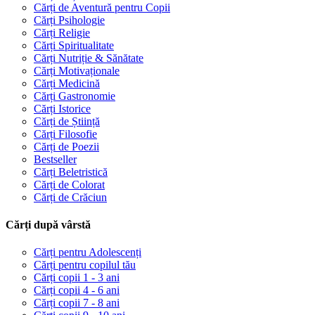
Cărți de Aventură pentru Copii
Cărți Psihologie
Cărți Religie
Cărți Spiritualitate
Cărți Nutriție & Sănătate
Cărți Motivaționale
Cărți Medicină
Cărți Gastronomie
Cărți Istorice
Cărți de Știință
Cărți Filosofie
Cărți de Poezii
Bestseller
Cărți Beletristică
Cărți de Colorat
Cărți de Crăciun
Cărți după vârstă
Cărți pentru Adolescenți
Cărți pentru copilul tău
Cărți copii 1 - 3 ani
Cărți copii 4 - 6 ani
Cărți copii 7 - 8 ani