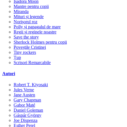
Isadora Moon
Mantre pentru copii
Miranda
Mituri și legende
Norișorul roz
Polly și papagalul de mare
Regii și reginele noastre
Save the story
Sherlock Holmes pentru copii
Poveștile Cristinei
Tiny rockers
Țup
Scrisori Remarcabile
Autori
Robert T. Kiyosaki
Jules Verne
Jane Austen
Gary Chapman
Gabor Maté
Daniel Goleman
Gáspár György
Joe Dispenza
Esther Perel