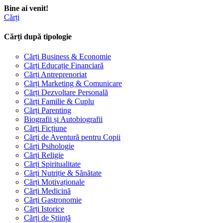
Bine ai venit!
Cărți
Cărți după tipologie
Cărți Business & Economie
Cărți Educație Financiară
Cărți Antreprenoriat
Cărți Marketing & Comunicare
Cărți Dezvoltare Personală
Cărți Familie & Cuplu
Cărți Parenting
Biografii și Autobiografii
Cărți Ficțiune
Cărți de Aventură pentru Copii
Cărți Psihologie
Cărți Religie
Cărți Spiritualitate
Cărți Nutriție & Sănătate
Cărți Motivaționale
Cărți Medicină
Cărți Gastronomie
Cărți Istorice
Cărți de Știință