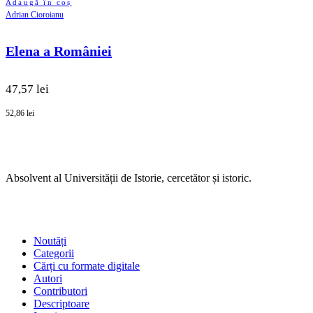
Adaugă în coș
Adrian Cioroianu
Elena a României
47,57 lei
52,86 lei
Absolvent al Universității de Istorie, cercetător și istoric.
SHOP
Noutăți
Categorii
Cărți cu formate digitale
Autori
Contributori
Descriptoare