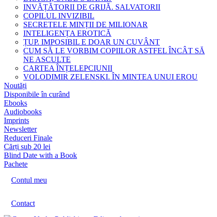
INVĂȚĂTORII DE GRIJĂ. SALVATORII
COPILUL INVIZIBIL
SECRETELE MINȚII DE MILIONAR
INTELIGENȚA EROTICĂ
ȚUP. IMPOSIBIL E DOAR UN CUVÂNT
CUM SĂ LE VORBIM COPIILOR ASTFEL ÎNCÂT SĂ
NE ASCULTE
CARTEA ÎNȚELEPCIUNII
VOLODIMIR ZELENSKI. ÎN MINTEA UNUI EROU
Noutăți
Disponibile în curând
Ebooks
Audiobooks
Imprints
Newsletter
Reduceri Finale
Cărți sub 20 lei
Blind Date with a Book
Pachete
Contul meu
Contact