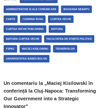
ADMINISTRATIVE SI ALE COMUNICARII
BOGDANA NEAMTU
CARTE
CODRINA RUSU
CURTEA VECHE
CURTEA VECHE PUBLISHING
EDITURA
EDITURA CURTEA VECHE
FACULTATEA DE STIINTE POLITICE
FSPAC
MACIEJ KISILOWSKI
TEDXEROILOR
UNIVERSITATEA BABES BOLYAI
Un comentariu la „Maciej Kisilowski în
conferință la Cluj-Napoca: Transforming
Our Government into a Strategic
Innovator”