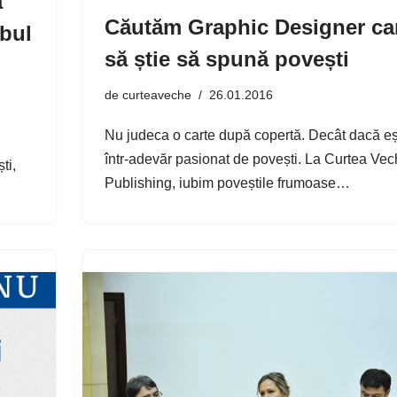
a
Căutăm Graphic Designer ca
ubul
să știe să spună povești
de
curteaveche
26.01.2016
Nu judeca o carte după copertă. Decât dacă eș
într-adevăr pasionat de povești. La Curtea Ve
ti,
Publishing, iubim poveștile frumoase…