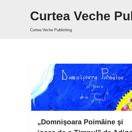
Curtea Veche Pu
Sari
la
Curtea Veche Publishing
conținut
„Domnişoara Poimâine şi