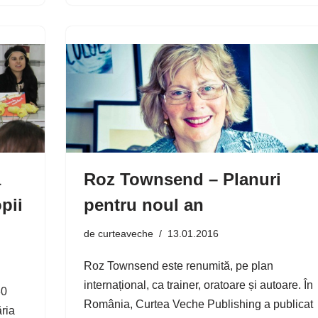
a
Roz Townsend – Planuri
pii
pentru noul an
de
curteaveche
13.01.2016
Roz Townsend este renumită, pe plan
internațional, ca trainer, oratoare și autoare. În
30
România, Curtea Veche Publishing a publicat
ăria