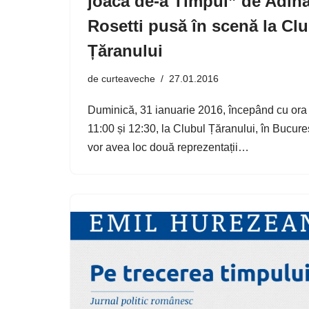
joaca de-a Timpul” de Adin
Rosetti pusă în scenă la Cl
Țăranului
de
curteaveche
27.01.2016
Duminică, 31 ianuarie 2016, începând cu ora
11:00 și 12:30, la Clubul Țăranului, în Bucureș
vor avea loc două reprezentații…