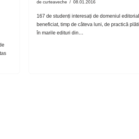
de
curteaveche
08.01.2016
167 de studenți interesați de domeniul editoria
beneficiat, timp de câteva luni, de practică plăti
în marile edituri din…
 de
tas