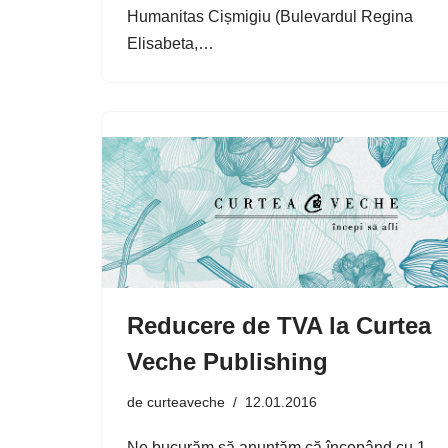
Humanitas Cișmigiu (Bulevardul Regina
Elisabeta,…
Reducere de TVA la Curtea
Veche Publishing
de
curteaveche
12.01.2016
Ne bucurăm să anunțăm că începând cu 1