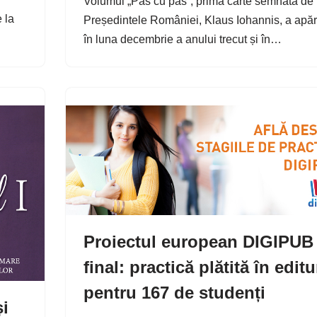
Volumul „Pas cu pas”, prima carte semnată de
 la
Președintele României, Klaus Iohannis, a apăr
în luna decembrie a anului trecut și în…
Proiectul european DIGIPUB 
final: practică plătită în editu
pentru 167 de studenți
și