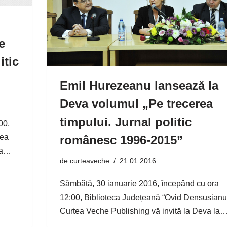
e
itic
Emil Hurezeanu lansează la
Deva volumul „Pe trecerea
timpului. Jurnal politic
00,
tea
românesc 1996-2015”
cea…
de
curteaveche
21.01.2016
Sâmbătă, 30 ianuarie 2016, începând cu ora
12:00, Biblioteca Județeană “Ovid Densusianu”
Curtea Veche Publishing vă invită la Deva la