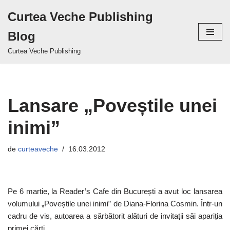
Curtea Veche Publishing
Sari
Blog
la
conținut
Curtea Veche Publishing
Lansare „Poveștile unei
inimi”
de
curteaveche
16.03.2012
Pe 6 martie, la Reader’s Cafe din București a avut loc lansarea
volumului „Poveștile unei inimi” de Diana-Florina Cosmin. Într-un
cadru de vis, autoarea a sărbătorit alături de invitații săi apariția
primei cărți.