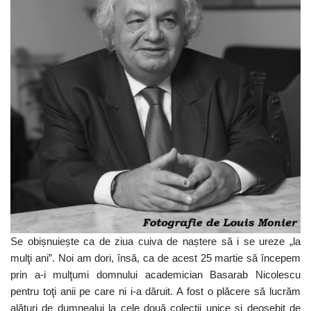
Se obișnuiește ca de ziua cuiva de naștere să i se ureze „la
mulţi ani”. Noi am dori, însă, ca de acest 25 martie să începem
prin a-i mulţumi domnului academician Basarab Nicolescu
pentru toţi anii pe care ni i-a dăruit. A fost o plăcere să lucrăm
alături de dumnealui la cele două colecţii unice şi deosebit de