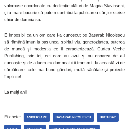
valoroase coordonate cu dedicaţie alături de Magda Stavinschi,
şi o mare bucurie să putem contribui la publicarea cărţilor scrise
chiar de domnia sa.
E imposibil ca un om care l-a cunoscut pe Basarab Nicolescu
să rămână imun la pasiunea, spiritul viu, generozitatea, puterea
de muncă şi modestia ce îl caracterizează. Curtea Veche
Publishing, prin toţi cei care au avut şi au onoarea de a-l
cunoaşte şi de a lucra cu dumnealui îi transmit, la această zi de
sărbătoare, cele mai bune gânduri, multă sănătate şi proiecte
împlinite!
La mulţi ani!
Etichete:
ANIVERSARE
BASARAB NICOLESCU
BIRTHDAY
CARTE
COLECTIE
CURTEA VECHE PUBLISHING