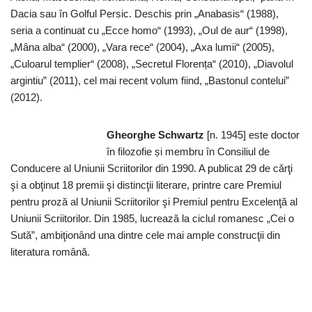
Dacia sau în Golful Persic. Deschis prin „Anabasis“ (1988),
seria a continuat cu „Ecce homo“ (1993), „Oul de aur“ (1998),
„Mâna alba“ (2000), „Vara rece“ (2004), „Axa lumii“ (2005),
„Culoarul templier“ (2008), „Secretul Florența“ (2010), „Diavolul
argintiu” (2011), cel mai recent volum fiind, „Bastonul contelui”
(2012).
Gheorghe Schwartz
[n. 1945] este doctor
în filozofie și membru în Consiliul de
Conducere al Uniunii Scriitorilor din 1990. A publicat 29 de cărţi
şi a obţinut 18 premii şi distincţii literare, printre care Premiul
pentru proză al Uniunii Scriitorilor şi Premiul pentru Excelenţă al
Uniunii Scriitorilor. Din 1985, lucrează la ciclul romanesc „Cei o
Sută”, ambiţionând una dintre cele mai ample construcţii din
literatura română.