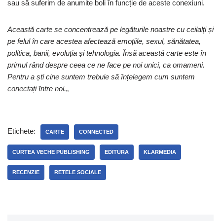
sau să suferim de anumite boli în funcție de aceste conexiuni.
Această carte se concentrează pe legăturile noastre cu ceilalți și
pe felul în care acestea afectează emoțiile, sexul, sănătatea,
politica, banii, evoluția și tehnologia. Însă această carte este în
primul rând despre ceea ce ne face pe noi unici, ca omameni.
Pentru a ști cine suntem trebuie să înțelegem cum suntem
conectați între noi.
„
Etichete:
CARTE
CONNECTED
CURTEA VECHE PUBLISHING
EDITURA
KLARMEDIA
RECENZIE
RETELE SOCIALE