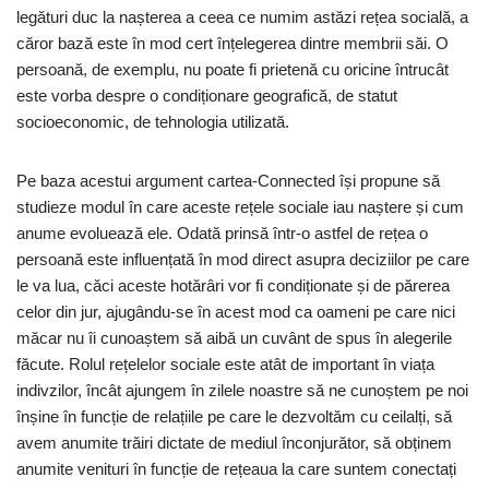
legături duc la nașterea a ceea ce numim astăzi rețea socială, a
căror bază este în mod cert înțelegerea dintre membrii săi. O
persoană, de exemplu, nu poate fi prietenă cu oricine întrucât
este vorba despre o condiționare geografică, de statut
socioeconomic, de tehnologia utilizată.
Pe baza acestui argument cartea-Connected își propune să
studieze modul în care aceste rețele sociale iau naștere și cum
anume evoluează ele. Odată prinsă într-o astfel de rețea o
persoană este influențată în mod direct asupra deciziilor pe care
le va lua, căci aceste hotărâri vor fi condiționate și de părerea
celor din jur, ajugându-se în acest mod ca oameni pe care nici
măcar nu îi cunoaștem să aibă un cuvânt de spus în alegerile
făcute. Rolul rețelelor sociale este atât de important în viața
indivzilor, încât ajungem în zilele noastre să ne cunoștem pe noi
înșine în funcție de relațiile pe care le dezvoltăm cu ceilalți, să
avem anumite trăiri dictate de mediul înconjurător, să obținem
anumite venituri în funcție de rețeaua la care suntem conectați