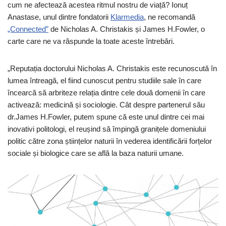
cum ne afectează acestea ritmul nostru de viață? Ionuț
Anastase, unul dintre fondatorii
Klarmedia
, ne recomandă
„Connected”
de Nicholas A. Christakis și James H.Fowler, o
carte care ne va răspunde la toate aceste întrebări.
„Reputația doctorului Nicholas A. Christakis este recunoscută în
lumea întreagă, el fiind cunoscut pentru studiile sale în care
încearcă să arbriteze relația dintre cele două domenii în care
activează: medicină și sociologie. Cât despre partenerul său
dr.James H.Fowler, putem spune că este unul dintre cei mai
inovativi politologi, el reușind să împingă granițele domeniului
politic către zona științelor naturii în vederea identificării forțelor
sociale și biologice care se află la baza naturii umane.