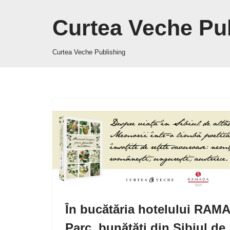
Curtea Veche Pu
Sari
la
Curtea Veche Publishing
conținut
În bucătăria hotelului RAM
Parc, bunătăţi din Sibiul de