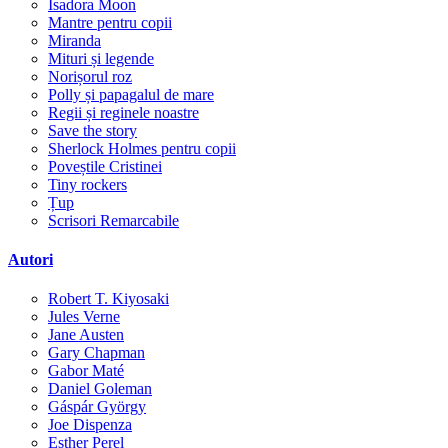
Isadora Moon
Mantre pentru copii
Miranda
Mituri și legende
Norișorul roz
Polly și papagalul de mare
Regii și reginele noastre
Save the story
Sherlock Holmes pentru copii
Poveștile Cristinei
Tiny rockers
Țup
Scrisori Remarcabile
Autori
Robert T. Kiyosaki
Jules Verne
Jane Austen
Gary Chapman
Gabor Maté
Daniel Goleman
Gáspár György
Joe Dispenza
Esther Perel