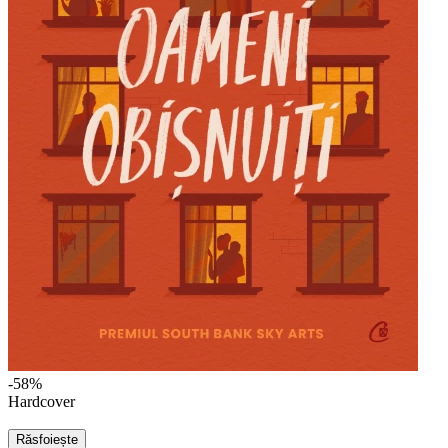
-58%
Hardcover
Răsfoiește