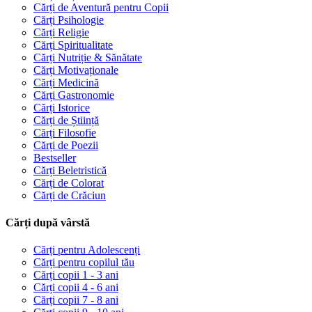
Cărți de Aventură pentru Copii
Cărți Psihologie
Cărți Religie
Cărți Spiritualitate
Cărți Nutriție & Sănătate
Cărți Motivaționale
Cărți Medicină
Cărți Gastronomie
Cărți Istorice
Cărți de Știință
Cărți Filosofie
Cărți de Poezii
Bestseller
Cărți Beletristică
Cărți de Colorat
Cărți de Crăciun
Cărți după vârstă
Cărți pentru Adolescenți
Cărți pentru copilul tău
Cărți copii 1 - 3 ani
Cărți copii 4 - 6 ani
Cărți copii 7 - 8 ani