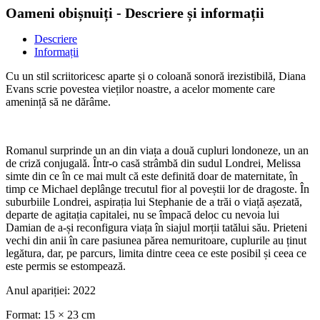
Oameni obișnuiți - Descriere și informații
Descriere
Informații
Cu un stil scriitoricesc aparte și o coloană sonoră irezistibilă, Diana
Evans scrie povestea vieților noastre, a acelor momente care
amenință să ne dărâme.
Romanul surprinde un an din viața a două cupluri londoneze, un an
de criză conjugală. Într-o casă strâmbă din sudul Londrei, Melissa
simte din ce în ce mai mult că este definită doar de maternitate, în
timp ce Michael deplânge trecutul fior al poveștii lor de dragoste. În
suburbiile Londrei, aspirația lui Stephanie de a trăi o viață așezată,
departe de agitația capitalei, nu se împacă deloc cu nevoia lui
Damian de a-și reconfigura viața în siajul morții tatălui său. Prieteni
vechi din anii în care pasiunea părea nemuritoare, cuplurile au ținut
legătura, dar, pe parcurs, limita dintre ceea ce este posibil și ceea ce
este permis se estompează.
Anul apariției:
2022
Format:
15 × 23 cm