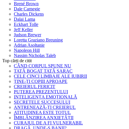
Brené Brown
Dale Carnegie
Charles Dickens
Dalai Lama
Eckhart Tolle
Jeff Keller
Judson Brewer
Loretta Graziano Breuning
Adrian Asoltanie
Napoleon Hill
Nassim Nicholas Taleb
Top cărți de citit
CÂND CORPUL SPUNE NU
TATĂ BOGAT TATĂ SARAC
CELE CINCI LIMBAJE ALE IUBIRII
ȚINE-ȚI COPIII APROAPE
CREIERUL FERICIT
PUTEREA PREZENTULUI
INTELIGENȚA EMOȚIONALĂ
SECRETELE SUCCESULUI
ANTRENEAZĂ-ȚI CREIERUL
ATITUDINEA ESTE TOTUL
ÎMBLÂNZIREA ANXIETĂȚII
CURAJUL DE A FI VULNERABIL
DRAGĂ, UNDE-S BANII?