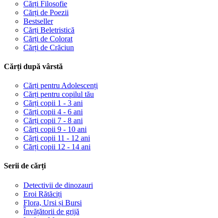
Cărți Filosofie
Cărți de Poezii
Bestseller
Cărți Beletristică
Cărți de Colorat
Cărți de Crăciun
Cărți după vârstă
Cărți pentru Adolescenți
Cărți pentru copilul tău
Cărți copii 1 - 3 ani
Cărți copii 4 - 6 ani
Cărți copii 7 - 8 ani
Cărți copii 9 - 10 ani
Cărți copii 11 - 12 ani
Cărți copii 12 - 14 ani
Serii de cărți
Detectivii de dinozauri
Eroi Rătăciți
Flora, Ursi și Bursi
Învățătorii de grijă