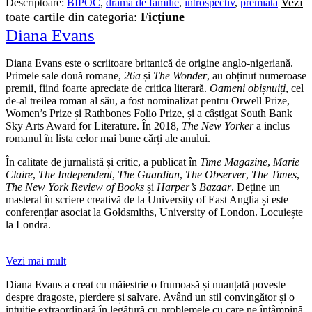
Vezi
Descriptoare:
BIPOC
,
dramă de familie
,
introspectiv
,
premiată
toate cartile din categoria:
Ficțiune
Diana Evans
Diana Evans este o scriitoare britanică de origine anglo-nigeriană.
Primele sale două romane,
26a
și
The Wonder
, au obținut numeroase
premii, fiind foarte apreciate de critica literară.
Oameni obișnuiți
, cel
de-al treilea roman al său, a fost nominalizat pentru Orwell Prize,
Women’s Prize și Rathbones Folio Prize, și a câștigat South Bank
Sky Arts Award for Literature. În 2018,
The New Yorker
a inclus
romanul în lista celor mai bune cărți ale anului.
În calitate de jurnalistă și critic, a publicat în
Time Magazine
,
Marie
Claire
,
The Independent
,
The Guardian
,
The Observer
,
The Times
,
The New York Review of Books
și
Harper’s Bazaar
. Deține un
masterat în scriere creativă de la University of East Anglia și este
conferențiar asociat la Goldsmiths, University of London. Locuiește
la Londra.
Vezi mai mult
Diana Evans a creat cu măiestrie o frumoasă și nuanțată poveste
despre dragoste, pierdere și salvare. Având un stil convingător și o
intuiție extraordinară în legătură cu problemele cu care ne întâmpină