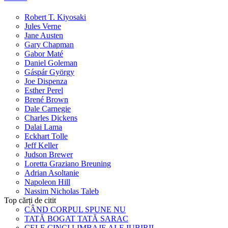
Robert T. Kiyosaki
Jules Verne
Jane Austen
Gary Chapman
Gabor Maté
Daniel Goleman
Gáspár György
Joe Dispenza
Esther Perel
Brené Brown
Dale Carnegie
Charles Dickens
Dalai Lama
Eckhart Tolle
Jeff Keller
Judson Brewer
Loretta Graziano Breuning
Adrian Asoltanie
Napoleon Hill
Nassim Nicholas Taleb
Top cărți de citit
CÂND CORPUL SPUNE NU
TATĂ BOGAT TATĂ SARAC
CELE CINCI LIMBAJE ALE IUBIRII