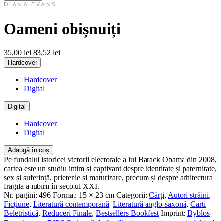
DIANA EVANS
Oameni obișnuiți
35,00 lei
83,52 lei
Hardcover
Hardcover
Digital
Digital
Hardcover
Digital
Adaugă în coș
Pe fundalul istoricei victorii electorale a lui Barack Obama din 2008,
cartea este un studiu intim și captivant despre identitate și paternitate,
sex și suferință, prietenie și maturizare, precum și despre arhitectura
fragilă a iubirii în secolul XXI.
Nr. pagini:
496
Format:
15 × 23 cm
Categorii:
Cărți
,
Autori străini
,
Ficțiune
,
Literatură contemporană
,
Literatură anglo-saxonă
,
Carti
Beletristică
,
Reduceri Finale
,
Bestsellers Bookfest
Imprint:
Byblos