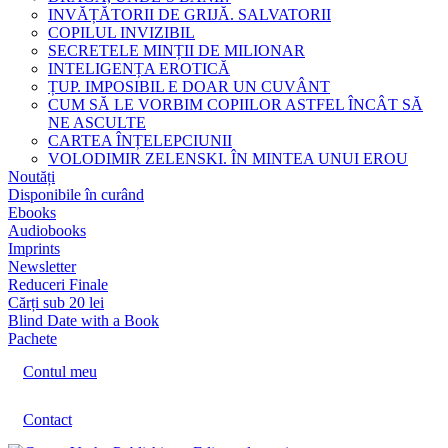
INVĂȚĂTORII DE GRIJĂ. SALVATORII
COPILUL INVIZIBIL
SECRETELE MINȚII DE MILIONAR
INTELIGENȚA EROTICĂ
ȚUP. IMPOSIBIL E DOAR UN CUVÂNT
CUM SĂ LE VORBIM COPIILOR ASTFEL ÎNCÂT SĂ
NE ASCULTE
CARTEA ÎNȚELEPCIUNII
VOLODIMIR ZELENSKI. ÎN MINTEA UNUI EROU
Noutăți
Disponibile în curând
Ebooks
Audiobooks
Imprints
Newsletter
Reduceri Finale
Cărți sub 20 lei
Blind Date with a Book
Pachete
Contul meu
Contact