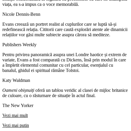
viața, ea s-a impus ca o voce memorabilă.
Nicole Dennis-Benn
Evans creează un portret realist al cuplurilor care se luptă să-și
redefinească relația. Cititorii care caută explorări atente ale dinamicii
relațiilor vor găsi multe subiecte asupra cărora să mediteze.
Publishers Weekly
Pentru privirea panoramică asupra unei Londre haotice și extrem de
variate, Evans a fost comparată cu Dickens, însă prin modul în care
a împletit elementul comunitar cu cel particular, esențialul cu
banalul, ghidul ei spiritual rămâne Tolstoi.
Katy Waldman
Oameni obișnuiți
oferă un tablou veridic al clasei de mijloc britanice
de culoare, cu o răsturnare de situație în actul final.
The New Yorker
Vezi mai mult
Vezi mai putin