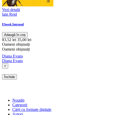
Vezi detalii
Iain Reid
Ebook Intrusul
Adaugă în coș
83,52 lei
35,00 lei
Oameni obișnuiți
Oameni obișnuiți
Diana Evans
Diana Evans
×
Închide
SHOP
Noutăți
Categorii
Cărți cu formate digitale
Autori