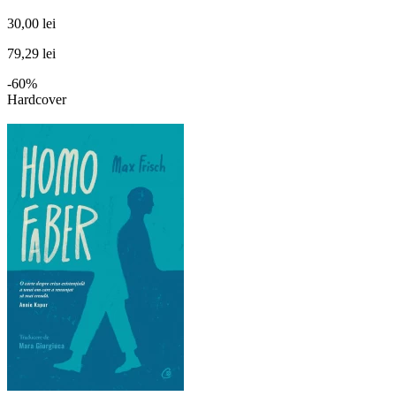
30,00 lei
79,29 lei
-60%
Hardcover