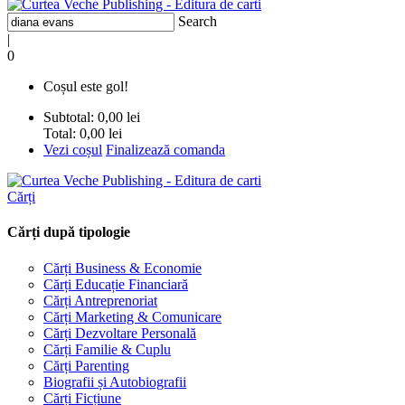
Search
|
0
Coșul este gol!
Subtotal:
0,00 lei
Total:
0,00 lei
Vezi coșul
Finalizează comanda
Cărți
Cărți după tipologie
Cărți Business & Economie
Cărți Educație Financiară
Cărți Antreprenoriat
Cărți Marketing & Comunicare
Cărți Dezvoltare Personală
Cărți Familie & Cuplu
Cărți Parenting
Biografii și Autobiografii
Cărți Ficțiune