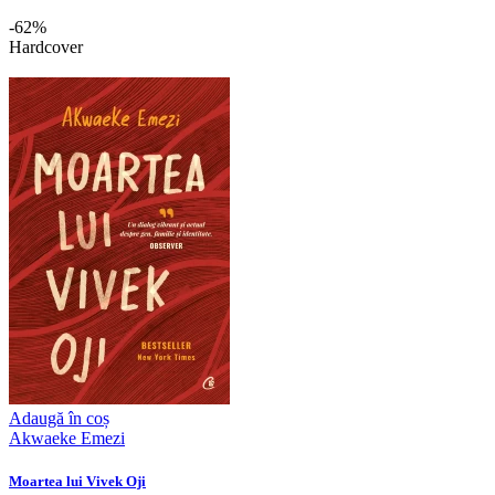
-62%
Hardcover
Adaugă în coș
Akwaeke Emezi
Moartea lui Vivek Oji