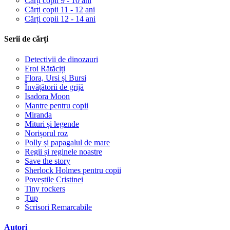
Cărți copii 9 - 10 ani
Cărți copii 11 - 12 ani
Cărți copii 12 - 14 ani
Serii de cărți
Detectivii de dinozauri
Eroi Rătăciți
Flora, Ursi și Bursi
Învățătorii de grijă
Isadora Moon
Mantre pentru copii
Miranda
Mituri și legende
Norișorul roz
Polly și papagalul de mare
Regii și reginele noastre
Save the story
Sherlock Holmes pentru copii
Poveștile Cristinei
Tiny rockers
Țup
Scrisori Remarcabile
Autori