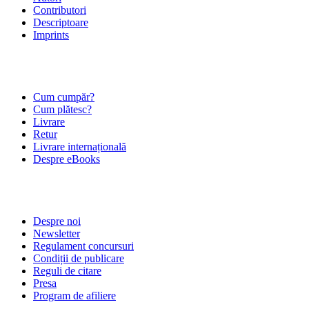
Contributori
Descriptoare
Imprints
ÎNTREBĂRI FRECVENTE
Cum cumpăr?
Cum plătesc?
Livrare
Retur
Livrare internațională
Despre eBooks
DESPRE NOI
Despre noi
Newsletter
Regulament concursuri
Condiții de publicare
Reguli de citare
Presa
Program de afiliere