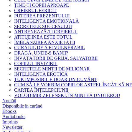
ȚINE-ȚI COPIII APROAPE
CREIERUL FERICIT
PUTEREA PREZENTULUI
INTELIGENȚA EMOȚIONALĂ
SECRETELE SUCCESULUI
ANTRENEAZĂ-ȚI CREIERUL
ATITUDINEA ESTE TOTUL
ÎMBLÂNZIREA ANXIETĂȚII
CURAJUL DE A FI VULNERABIL
DRAGĂ, UNDE-S BANII?
INVĂȚĂTORII DE GRIJĂ. SALVATORII
COPILUL INVIZIBIL
SECRETELE MINȚII DE MILIONAR
INTELIGENȚA EROTICĂ
ȚUP. IMPOSIBIL E DOAR UN CUVÂNT
CUM SĂ LE VORBIM COPIILOR ASTFEL ÎNCÂT SĂ N
CARTEA ÎNȚELEPCIUNII
VOLODIMIR ZELENSKI. ÎN MINTEA UNUI EROU
Noutăți
Disponibile în curând
Ebooks
Audiobooks
Imprints
Newsletter