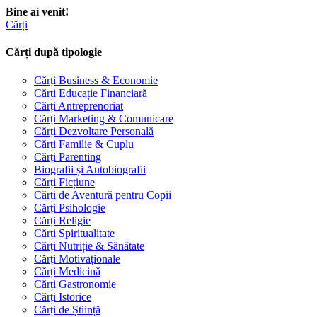
Bine ai venit!
Cărți
Cărți după tipologie
Cărți Business & Economie
Cărți Educație Financiară
Cărți Antreprenoriat
Cărți Marketing & Comunicare
Cărți Dezvoltare Personală
Cărți Familie & Cuplu
Cărți Parenting
Biografii și Autobiografii
Cărți Ficțiune
Cărți de Aventură pentru Copii
Cărți Psihologie
Cărți Religie
Cărți Spiritualitate
Cărți Nutriție & Sănătate
Cărți Motivaționale
Cărți Medicină
Cărți Gastronomie
Cărți Istorice
Cărți de Știință