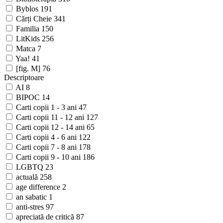
Byblos
191
Cărți Cheie
341
Familia
150
LitKids
256
Matca
7
Yaa!
41
[fig. M]
76
Descriptoare
AI
8
BIPOC
14
Carti copii 1 - 3 ani
47
Carti copii 11 - 12 ani
127
Carti copii 12 - 14 ani
65
Carti copii 4 - 6 ani
122
Carti copii 7 - 8 ani
178
Carti copii 9 - 10 ani
186
LGBTQ
23
actuală
258
age difference
2
an sabatic
1
anti-stres
97
apreciată de critică
87