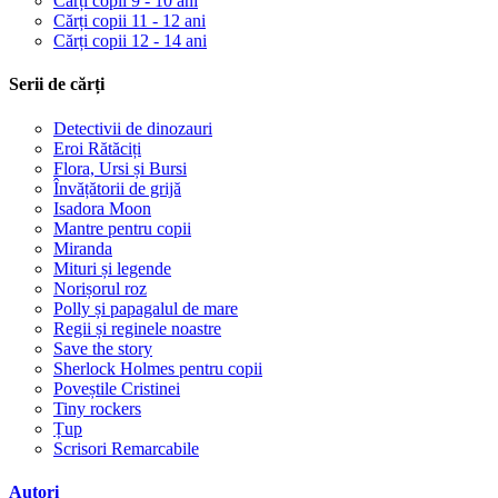
Cărți copii 9 - 10 ani
Cărți copii 11 - 12 ani
Cărți copii 12 - 14 ani
Serii de cărți
Detectivii de dinozauri
Eroi Rătăciți
Flora, Ursi și Bursi
Învățătorii de grijă
Isadora Moon
Mantre pentru copii
Miranda
Mituri și legende
Norișorul roz
Polly și papagalul de mare
Regii și reginele noastre
Save the story
Sherlock Holmes pentru copii
Poveștile Cristinei
Tiny rockers
Țup
Scrisori Remarcabile
Autori