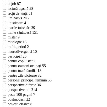
la job
87
lectură ușoară
28
lecții de viață
51
life hacks
245
liniștitoare
41
marile întrebări
39
minte sănătoasă
151
mister
9
mitologie
18
multi-period
2
neurodivergență
10
participă!
25
pentru copii isteți
6
pentru oameni ocupați
55
pentru toată familia
18
pentru zile ploioase
32
personaj principal feminin
55
perspective diferite
36
perspective noi
314
peste 100 pagini
7
postmodern
22
povești clasice
8