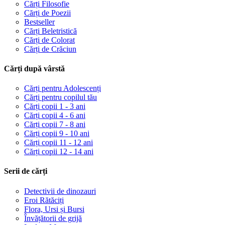
Cărți Filosofie
Cărți de Poezii
Bestseller
Cărți Beletristică
Cărți de Colorat
Cărți de Crăciun
Cărți după vârstă
Cărți pentru Adolescenți
Cărți pentru copilul tău
Cărți copii 1 - 3 ani
Cărți copii 4 - 6 ani
Cărți copii 7 - 8 ani
Cărți copii 9 - 10 ani
Cărți copii 11 - 12 ani
Cărți copii 12 - 14 ani
Serii de cărți
Detectivii de dinozauri
Eroi Rătăciți
Flora, Ursi și Bursi
Învățătorii de grijă