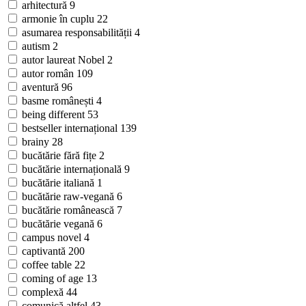
arhitectură
9
armonie în cuplu
22
asumarea responsabilității
4
autism
2
autor laureat Nobel
2
autor român
109
aventură
96
basme românești
4
being different
53
bestseller internațional
139
brainy
28
bucătărie fără fițe
2
bucătărie internațională
9
bucătărie italiană
1
bucătărie raw-vegană
6
bucătărie românească
7
bucătărie vegană
6
campus novel
4
captivantă
200
coffee table
22
coming of age
13
complexă
44
comunică altfel
43