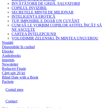
INVĂȚĂTORII DE GRIJĂ. SALVATORII
COPILUL INVIZIBIL
SECRETELE MINȚII DE MILIONAR
INTELIGENȚA EROTICĂ
ȚUP. IMPOSIBIL E DOAR UN CUVÂNT
CUM SĂ LE VORBIM COPIILOR ASTFEL ÎNCÂT SĂ
NE ASCULTE
CARTEA ÎNȚELEPCIUNII
VOLODIMIR ZELENSKI. ÎN MINTEA UNUI EROU
Noutăți
Disponibile în curând
Ebooks
Audiobooks
Imprints
Newsletter
Reduceri Finale
Cărți sub 20 lei
Blind Date with a Book
Pachete
Contul meu
Contact