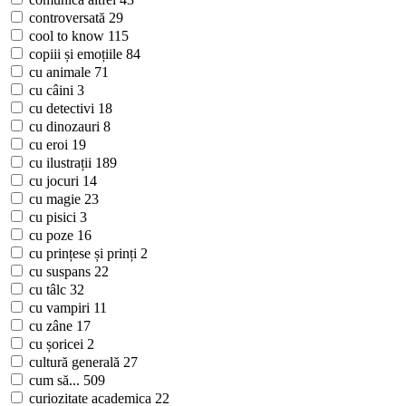
controversată
29
cool to know
115
copiii și emoțiile
84
cu animale
71
cu câini
3
cu detectivi
18
cu dinozauri
8
cu eroi
19
cu ilustrații
189
cu jocuri
14
cu magie
23
cu pisici
3
cu poze
16
cu prințese și prinți
2
cu suspans
22
cu tâlc
32
cu vampiri
11
cu zâne
17
cu șoricei
2
cultură generală
27
cum să...
509
curiozitate academica
22