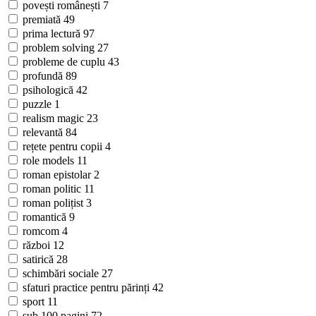
povești românești
7
premiată
49
prima lectură
97
problem solving
27
probleme de cuplu
43
profundă
89
psihologică
42
puzzle
1
realism magic
23
relevantă
84
rețete pentru copii
4
role models
11
roman epistolar
2
roman politic
11
roman polițist
3
romantică
9
romcom
4
război
12
satirică
28
schimbări sociale
27
sfaturi practice pentru părinți
42
sport
11
sub 100 pagini
72