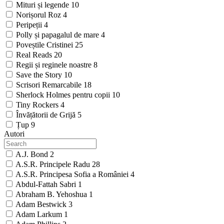
Mituri și legende
10
Norișorul Roz
4
Peripeții
4
Polly și papagalul de mare
4
Poveștile Cristinei
25
Real Reads
20
Regii și reginele noastre
8
Save the Story
10
Scrisori Remarcabile
18
Sherlock Holmes pentru copii
10
Tiny Rockers
4
Învățătorii de Grijă
5
Țup
9
Autori
A.J. Bond
2
A.S.R. Principele Radu
28
A.S.R. Principesa Sofia a României
4
Abdul-Fattah Sabri
1
Abraham B. Yehoshua
1
Adam Bestwick
3
Adam Larkum
1