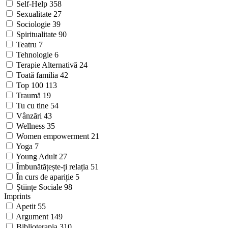
Self-Help
358
Sexualitate
27
Sociologie
39
Spiritualitate
90
Teatru
7
Tehnologie
6
Terapie Alternativă
24
Toată familia
42
Top 100
113
Traumă
19
Tu cu tine
54
Vânzări
43
Wellness
35
Women empowerment
21
Yoga
7
Young Adult
27
Îmbunătățește-ți relația
51
În curs de apariție
5
Științe Sociale
98
Imprints
Apetit
55
Argument
149
Biblioterapia
310