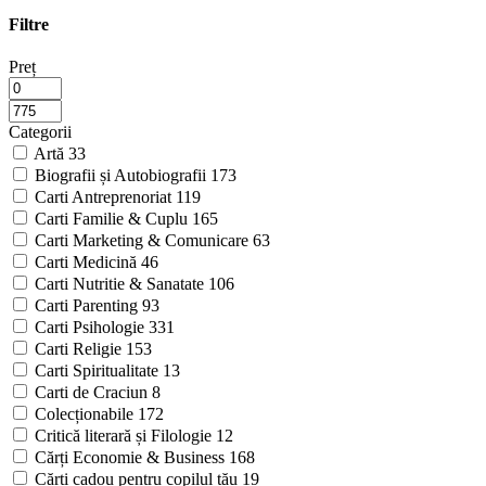
Filtre
Preț
Categorii
Artă
33
Biografii și Autobiografii
173
Carti Antreprenoriat
119
Carti Familie & Cuplu
165
Carti Marketing & Comunicare
63
Carti Medicină
46
Carti Nutritie & Sanatate
106
Carti Parenting
93
Carti Psihologie
331
Carti Religie
153
Carti Spiritualitate
13
Carti de Craciun
8
Colecționabile
172
Critică literară și Filologie
12
Cărți Economie & Business
168
Cărți cadou pentru copilul tău
19