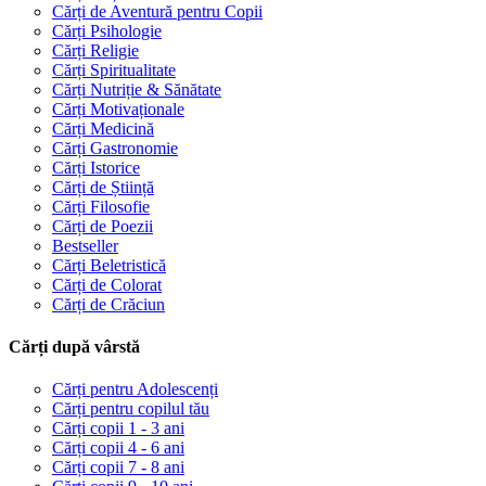
Cărți de Aventură pentru Copii
Cărți Psihologie
Cărți Religie
Cărți Spiritualitate
Cărți Nutriție & Sănătate
Cărți Motivaționale
Cărți Medicină
Cărți Gastronomie
Cărți Istorice
Cărți de Știință
Cărți Filosofie
Cărți de Poezii
Bestseller
Cărți Beletristică
Cărți de Colorat
Cărți de Crăciun
Cărți după vârstă
Cărți pentru Adolescenți
Cărți pentru copilul tău
Cărți copii 1 - 3 ani
Cărți copii 4 - 6 ani
Cărți copii 7 - 8 ani