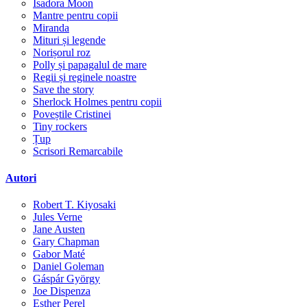
Isadora Moon
Mantre pentru copii
Miranda
Mituri și legende
Norișorul roz
Polly și papagalul de mare
Regii și reginele noastre
Save the story
Sherlock Holmes pentru copii
Poveștile Cristinei
Tiny rockers
Țup
Scrisori Remarcabile
Autori
Robert T. Kiyosaki
Jules Verne
Jane Austen
Gary Chapman
Gabor Maté
Daniel Goleman
Gáspár György
Joe Dispenza
Esther Perel