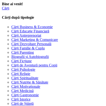
Bine ai venit!
Cărți
Cărți după tipologie
Cărți Business & Economie
Cărți Educație Financiară
Cărți Antreprenoriat
Cărți Marketing & Comunicare
Cărți Dezvoltare Personală
Cărți Familie & Cuplu
Cărți Parenting
Biografii și Autobiografii
Cărți Ficțiune
Cărți de Aventură pentru Copii
Cărți Psihologie
Cărți Religie
Cărți Spiritualitate
Cărți Nutriție & Sănătate
Cărți Motivaționale
Cărți Medicină
Cărți Gastronomie
Cărți Istorice
Cărți de Știință