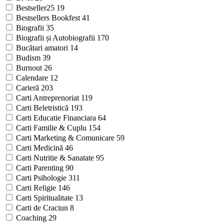
Bestseller25
19
Bestsellers Bookfest
41
Biografii
35
Biografii și Autobiografii
170
Bucătari amatori
14
Budism
39
Burnout
26
Calendare
12
Carieră
203
Carti Antreprenoriat
119
Carti Beletristică
193
Carti Educatie Financiara
64
Carti Familie & Cuplu
154
Carti Marketing & Comunicare
59
Carti Medicină
46
Carti Nutritie & Sanatate
95
Carti Parenting
90
Carti Psihologie
311
Carti Religie
146
Carti Spiritualitate
13
Carti de Craciun
8
Coaching
29