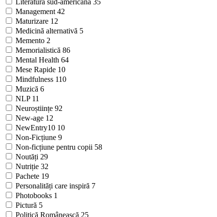
Literatură sud-americană
35
Management
42
Maturizare
12
Medicină alternativă
5
Memento
2
Memorialistică
86
Mental Health
64
Mese Rapide
10
Mindfulness
110
Muzică
6
NLP
11
Neuroștiințe
92
New-age
12
NewEntry10
10
Non-Ficțiune
9
Non-ficțiune pentru copii
58
Noutăți
29
Nutriție
32
Pachete
19
Personalități care inspiră
7
Photobooks
1
Pictură
5
Politică Românească
25