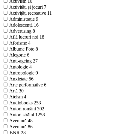
Activism
10
Activități și jocuri
7
Activițăți recreative
11
Administrație
9
Adolescență
16
Advertising
8
Află lucruri noi
18
Aforisme
4
Albume Foto
8
Alegorie
6
Anti-ageing
27
Antologie
4
Antropologie
9
Anxietate
56
Arte performative
6
Artă
30
Ateism
4
Audiobooks
253
Autori români
392
Autori străini
1258
Aventură
48
Aventură
86
BNR
28