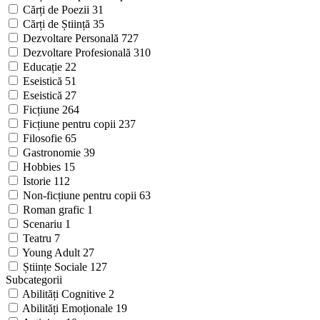
Cărți de Poezii
31
Cărți de Știință
35
Dezvoltare Personală
727
Dezvoltare Profesională
310
Educație
22
Eseistică
51
Eseistică
27
Ficțiune
264
Ficțiune pentru copii
237
Filosofie
65
Gastronomie
39
Hobbies
15
Istorie
112
Non-ficțiune pentru copii
63
Roman grafic
1
Scenariu
1
Teatru
7
Young Adult
27
Științe Sociale
127
Subcategorii
Abilități Cognitive
2
Abilități Emoționale
19