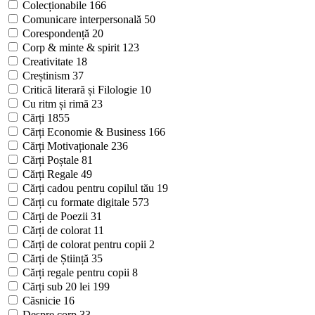
Colecționabile
166
Comunicare interpersonală
50
Corespondență
20
Corp & minte & spirit
123
Creativitate
18
Creștinism
37
Critică literară și Filologie
10
Cu ritm și rimă
23
Cărți
1855
Cărți Economie & Business
166
Cărți Motivaționale
236
Cărți Poștale
81
Cărți Regale
49
Cărți cadou pentru copilul tău
19
Cărți cu formate digitale
573
Cărți de Poezii
31
Cărți de colorat
11
Cărți de colorat pentru copii
2
Cărți de Știință
35
Cărți regale pentru copii
8
Cărți sub 20 lei
199
Căsnicie
16
Despre corp
33