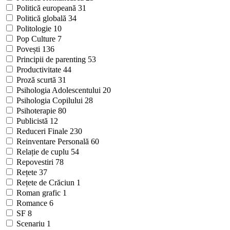
Politică europeană
31
Politică globală
34
Politologie
10
Pop Culture
7
Povești
136
Principii de parenting
53
Productivitate
44
Proză scurtă
31
Psihologia Adolescentului
20
Psihologia Copilului
28
Psihoterapie
80
Publicistă
12
Reduceri Finale
230
Reinventare Personală
60
Relație de cuplu
54
Repovestiri
78
Rețete
37
Rețete de Crăciun
1
Roman grafic
1
Romance
6
SF
8
Scenariu
1