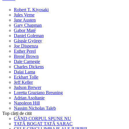
Robert T. Kiyosaki
Jules Verne
Jane Austen
Gary Chapman
Gabor Maté
Daniel Goleman
Gáspár György
Joe Dispenza
Esther Perel
Brené Brown
Dale Carnegie
Charles Dickens
Dalai Lama
Eckhart Tolle
Jeff Keller
Judson Brewer
Loretta Graziano Breuning
Adrian Asoltanie
Napoleon Hill
Nassim Nicholas Taleb
Top cărți de citit
CÂND CORPUL SPUNE NU
TATĂ BOGAT TATĂ SARAC
CELE CINCI LIMBAJE ALE IUBIRII