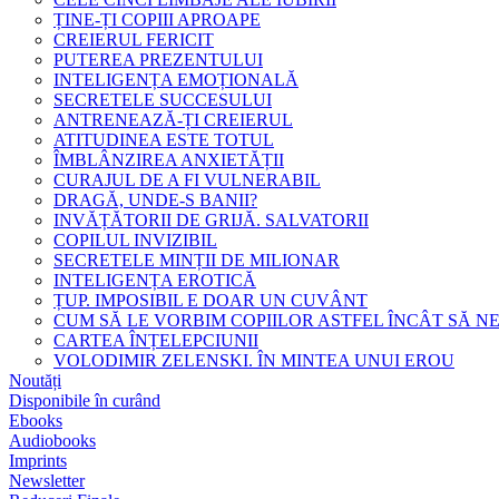
ȚINE-ȚI COPIII APROAPE
CREIERUL FERICIT
PUTEREA PREZENTULUI
INTELIGENȚA EMOȚIONALĂ
SECRETELE SUCCESULUI
ANTRENEAZĂ-ȚI CREIERUL
ATITUDINEA ESTE TOTUL
ÎMBLÂNZIREA ANXIETĂȚII
CURAJUL DE A FI VULNERABIL
DRAGĂ, UNDE-S BANII?
INVĂȚĂTORII DE GRIJĂ. SALVATORII
COPILUL INVIZIBIL
SECRETELE MINȚII DE MILIONAR
INTELIGENȚA EROTICĂ
ȚUP. IMPOSIBIL E DOAR UN CUVÂNT
CUM SĂ LE VORBIM COPIILOR ASTFEL ÎNCÂT SĂ N
CARTEA ÎNȚELEPCIUNII
VOLODIMIR ZELENSKI. ÎN MINTEA UNUI EROU
Noutăți
Disponibile în curând
Ebooks
Audiobooks
Imprints
Newsletter