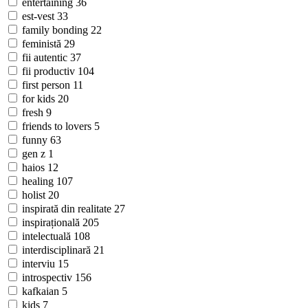
entertaining
36
est-vest
33
family bonding
22
feministă
29
fii autentic
37
fii productiv
104
first person
11
for kids
20
fresh
9
friends to lovers
5
funny
63
gen z
1
haios
12
healing
107
holist
20
inspirată din realitate
27
inspirațională
205
intelectuală
108
interdisciplinară
21
interviu
15
introspectiv
156
kafkaian
5
kids
7