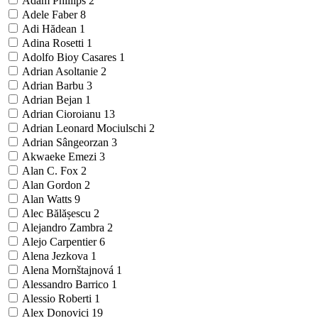
Adam Phillips
2
Adele Faber
8
Adi Hădean
1
Adina Rosetti
1
Adolfo Bioy Casares
1
Adrian Asoltanie
2
Adrian Barbu
3
Adrian Bejan
1
Adrian Cioroianu
13
Adrian Leonard Mociulschi
2
Adrian Sângeorzan
3
Akwaeke Emezi
3
Alan C. Fox
2
Alan Gordon
2
Alan Watts
9
Alec Bălășescu
2
Alejandro Zambra
2
Alejo Carpentier
6
Alena Jezkova
1
Alena Mornštajnová
1
Alessandro Barrico
1
Alessio Roberti
1
Alex Donovici
19