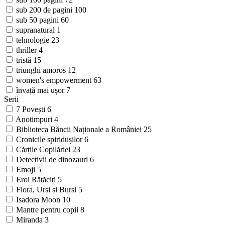
sub 200 de pagini
100
sub 50 pagini
60
supranatural
1
tehnologie
23
thriller
4
tristă
15
triunghi amoros
12
women's empowerment
63
învață mai ușor
7
Serii
7 Povești
6
Anotimpuri
4
Biblioteca Băncii Naționale a României
25
Cronicile spiridușilor
6
Cărțile Copilăriei
23
Detectivii de dinozauri
6
Emoji
5
Eroi Rătăciți
5
Flora, Ursi și Bursi
5
Isadora Moon
10
Mantre pentru copii
8
Miranda
3