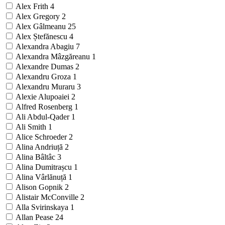
Alex Frith
4
Alex Gregory
2
Alex Gâlmeanu
25
Alex Ștefănescu
4
Alexandra Abagiu
7
Alexandra Mâzgăreanu
1
Alexandre Dumas
2
Alexandru Groza
1
Alexandru Muraru
3
Alexie Alupoaiei
2
Alfred Rosenberg
1
Ali Abdul-Qader
1
Ali Smith
1
Alice Schroeder
2
Alina Andriuță
2
Alina Bâltâc
3
Alina Dumitrașcu
1
Alina Vârlănuță
1
Alison Gopnik
2
Alistair McConville
2
Alla Svirinskaya
1
Allan Pease
24