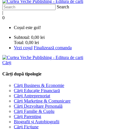
Search
|
0
Coșul este gol!
Subtotal:
0,00 lei
Total:
0,00 lei
Vezi coșul
Finalizează comanda
Cărți
Cărți după tipologie
Cărți Business & Economie
Cărți Educație Financiară
Cărți Antreprenoriat
Cărți Marketing & Comunicare
Cărți Dezvoltare Personală
Cărți Familie & Cuplu
Cărți Parenting
Biografii și Autobiografii
Cărți Ficțiune