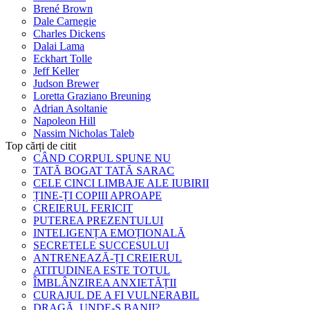
Brené Brown
Dale Carnegie
Charles Dickens
Dalai Lama
Eckhart Tolle
Jeff Keller
Judson Brewer
Loretta Graziano Breuning
Adrian Asoltanie
Napoleon Hill
Nassim Nicholas Taleb
Top cărți de citit
CÂND CORPUL SPUNE NU
TATĂ BOGAT TATĂ SARAC
CELE CINCI LIMBAJE ALE IUBIRII
ȚINE-ȚI COPIII APROAPE
CREIERUL FERICIT
PUTEREA PREZENTULUI
INTELIGENȚA EMOȚIONALĂ
SECRETELE SUCCESULUI
ANTRENEAZĂ-ȚI CREIERUL
ATITUDINEA ESTE TOTUL
ÎMBLÂNZIREA ANXIETĂȚII
CURAJUL DE A FI VULNERABIL
DRAGĂ, UNDE-S BANII?