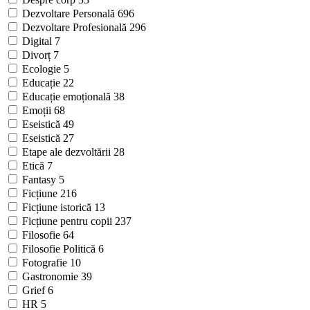
Dezvoltare Personală
696
Dezvoltare Profesională
296
Digital
7
Divorț
7
Ecologie
5
Educație
22
Educație emoțională
38
Emoții
68
Eseistică
49
Eseistică
27
Etape ale dezvoltării
28
Etică
7
Fantasy
5
Ficțiune
216
Ficțiune istorică
13
Ficțiune pentru copii
237
Filosofie
64
Filosofie Politică
6
Fotografie
10
Gastronomie
39
Grief
6
HR
5