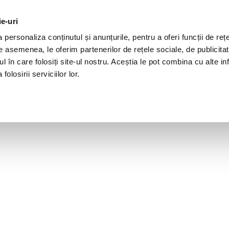
ie-uri
personaliza conținutul și anunțurile, pentru a oferi funcții de rețe
De asemenea, le oferim partenerilor de rețele sociale, de publicita
ul în care folosiți site-ul nostru. Aceștia le pot combina cu alte inf
olosirii serviciilor lor.