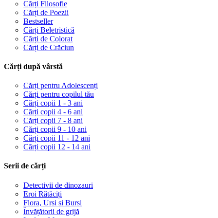
Cărți Filosofie
Cărți de Poezii
Bestseller
Cărți Beletristică
Cărți de Colorat
Cărți de Crăciun
Cărți după vârstă
Cărți pentru Adolescenți
Cărți pentru copilul tău
Cărți copii 1 - 3 ani
Cărți copii 4 - 6 ani
Cărți copii 7 - 8 ani
Cărți copii 9 - 10 ani
Cărți copii 11 - 12 ani
Cărți copii 12 - 14 ani
Serii de cărți
Detectivii de dinozauri
Eroi Rătăciți
Flora, Ursi și Bursi
Învățătorii de grijă