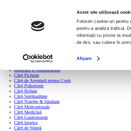
Bine ai venit!
Cărți
Acest site utilizează cook
Folosim cookie-uri pentru a 
Cărți după tipologie
pentru a analiza traficul. 
Cărți Business & Economie
informații cu privire la mod
Cărți Educație Financiară
de dvs. sau culese în urma f
Cărți Antreprenoriat
Cărți Marketing & Comunicare
Cărți Dezvoltare Personală
Afişare
Cărți Familie & Cuplu
Cărți Parenting
Biografii și Autobiografii
Cărți Ficțiune
Cărți de Aventură pentru Copii
Cărți Psihologie
Cărți Religie
Cărți Spiritualitate
Cărți Nutriție & Sănătate
Cărți Motivaționale
Cărți Medicină
Cărți Gastronomie
Cărți Istorice
Cărți de Știință