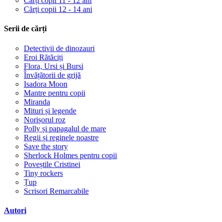
Cărți copii 11 - 12 ani
Cărți copii 12 - 14 ani
Serii de cărți
Detectivii de dinozauri
Eroi Rătăciți
Flora, Ursi și Bursi
Învățătorii de grijă
Isadora Moon
Mantre pentru copii
Miranda
Mituri și legende
Norișorul roz
Polly și papagalul de mare
Regii și reginele noastre
Save the story
Sherlock Holmes pentru copii
Poveștile Cristinei
Tiny rockers
Țup
Scrisori Remarcabile
Autori