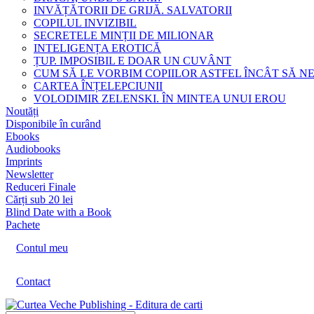
INVĂȚĂTORII DE GRIJĂ. SALVATORII
COPILUL INVIZIBIL
SECRETELE MINȚII DE MILIONAR
INTELIGENȚA EROTICĂ
ȚUP. IMPOSIBIL E DOAR UN CUVÂNT
CUM SĂ LE VORBIM COPIILOR ASTFEL ÎNCÂT SĂ N
CARTEA ÎNȚELEPCIUNII
VOLODIMIR ZELENSKI. ÎN MINTEA UNUI EROU
Noutăți
Disponibile în curând
Ebooks
Audiobooks
Imprints
Newsletter
Reduceri Finale
Cărți sub 20 lei
Blind Date with a Book
Pachete
Contul meu
Contact