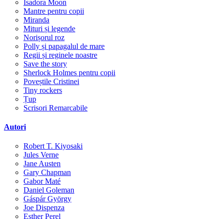
Isadora Moon
Mantre pentru copii
Miranda
Mituri și legende
Norișorul roz
Polly și papagalul de mare
Regii și reginele noastre
Save the story
Sherlock Holmes pentru copii
Poveștile Cristinei
Tiny rockers
Țup
Scrisori Remarcabile
Autori
Robert T. Kiyosaki
Jules Verne
Jane Austen
Gary Chapman
Gabor Maté
Daniel Goleman
Gáspár György
Joe Dispenza
Esther Perel