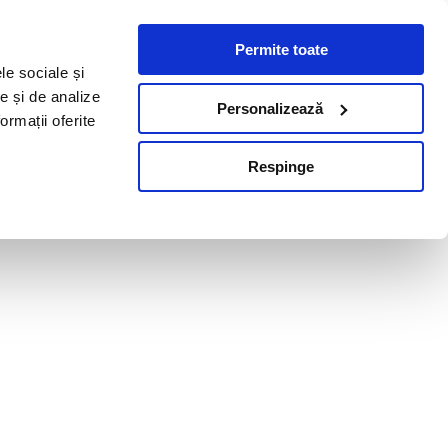
Permite toate
le sociale și
te și de analize
Personalizează
ormații oferite
Respinge