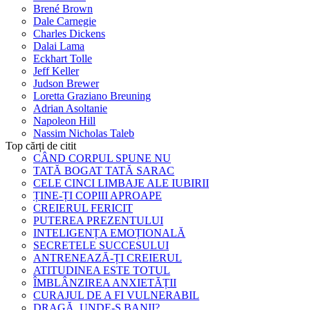
Brené Brown
Dale Carnegie
Charles Dickens
Dalai Lama
Eckhart Tolle
Jeff Keller
Judson Brewer
Loretta Graziano Breuning
Adrian Asoltanie
Napoleon Hill
Nassim Nicholas Taleb
Top cărți de citit
CÂND CORPUL SPUNE NU
TATĂ BOGAT TATĂ SARAC
CELE CINCI LIMBAJE ALE IUBIRII
ȚINE-ȚI COPIII APROAPE
CREIERUL FERICIT
PUTEREA PREZENTULUI
INTELIGENȚA EMOȚIONALĂ
SECRETELE SUCCESULUI
ANTRENEAZĂ-ȚI CREIERUL
ATITUDINEA ESTE TOTUL
ÎMBLÂNZIREA ANXIETĂȚII
CURAJUL DE A FI VULNERABIL
DRAGĂ, UNDE-S BANII?