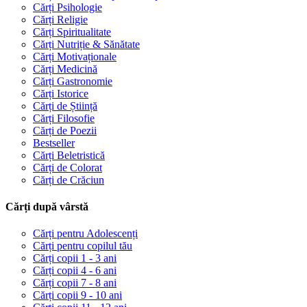
Cărți Psihologie
Cărți Religie
Cărți Spiritualitate
Cărți Nutriție & Sănătate
Cărți Motivaționale
Cărți Medicină
Cărți Gastronomie
Cărți Istorice
Cărți de Știință
Cărți Filosofie
Cărți de Poezii
Bestseller
Cărți Beletristică
Cărți de Colorat
Cărți de Crăciun
Cărți după vârstă
Cărți pentru Adolescenți
Cărți pentru copilul tău
Cărți copii 1 - 3 ani
Cărți copii 4 - 6 ani
Cărți copii 7 - 8 ani
Cărți copii 9 - 10 ani