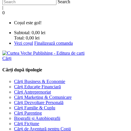
Search
|
0
Coșul este gol!
Subtotal:
0,00 lei
Total:
0,00 lei
Vezi coșul
Finalizează comanda
Cărți
Cărți după tipologie
Cărți Business & Economie
Cărți Educație Financiară
Cărți Antreprenoriat
Cărți Marketing & Comunicare
Cărți Dezvoltare Personală
Cărți Familie & Cuplu
Cărți Parenting
Biografii și Autobiografii
Cărți Ficțiune
Cărți de Aventură pentru Copii