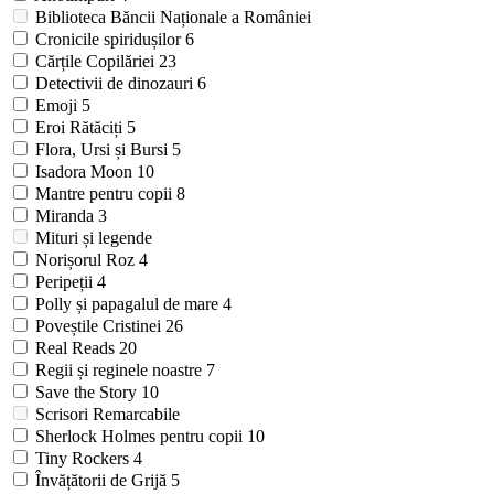
Biblioteca Băncii Naționale a României
Cronicile spiridușilor
6
Cărțile Copilăriei
23
Detectivii de dinozauri
6
Emoji
5
Eroi Rătăciți
5
Flora, Ursi și Bursi
5
Isadora Moon
10
Mantre pentru copii
8
Miranda
3
Mituri și legende
Norișorul Roz
4
Peripeții
4
Polly și papagalul de mare
4
Poveștile Cristinei
26
Real Reads
20
Regii și reginele noastre
7
Save the Story
10
Scrisori Remarcabile
Sherlock Holmes pentru copii
10
Tiny Rockers
4
Învățătorii de Grijă
5