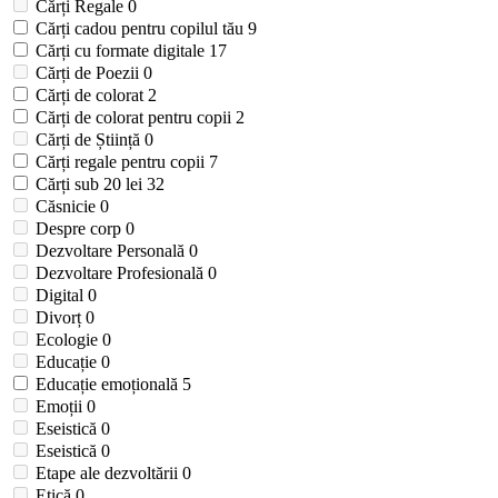
Cărți Regale
0
Cărți cadou pentru copilul tău
9
Cărți cu formate digitale
17
Cărți de Poezii
0
Cărți de colorat
2
Cărți de colorat pentru copii
2
Cărți de Știință
0
Cărți regale pentru copii
7
Cărți sub 20 lei
32
Căsnicie
0
Despre corp
0
Dezvoltare Personală
0
Dezvoltare Profesională
0
Digital
0
Divorț
0
Ecologie
0
Educație
0
Educație emoțională
5
Emoții
0
Eseistică
0
Eseistică
0
Etape ale dezvoltării
0
Etică
0