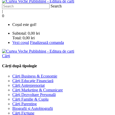
Search
|
0
Coșul este gol!
Subtotal:
0,00 lei
Total:
0,00 lei
Vezi coșul
Finalizează comanda
Cărți
Cărți după tipologie
Cărți Business & Economie
Cărți Educație Financiară
Cărți Antreprenoriat
Cărți Marketing & Comunicare
Cărți Dezvoltare Personală
Cărți Familie & Cuplu
Cărți Parenting
Biografii și Autobiografii
Cărți Ficțiune