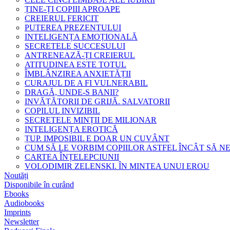
ȚINE-ȚI COPIII APROAPE
CREIERUL FERICIT
PUTEREA PREZENTULUI
INTELIGENȚA EMOȚIONALĂ
SECRETELE SUCCESULUI
ANTRENEAZĂ-ȚI CREIERUL
ATITUDINEA ESTE TOTUL
ÎMBLÂNZIREA ANXIETĂȚII
CURAJUL DE A FI VULNERABIL
DRAGĂ, UNDE-S BANII?
INVĂȚĂTORII DE GRIJĂ. SALVATORII
COPILUL INVIZIBIL
SECRETELE MINȚII DE MILIONAR
INTELIGENȚA EROTICĂ
ȚUP. IMPOSIBIL E DOAR UN CUVÂNT
CUM SĂ LE VORBIM COPIILOR ASTFEL ÎNCÂT SĂ N
CARTEA ÎNȚELEPCIUNII
VOLODIMIR ZELENSKI. ÎN MINTEA UNUI EROU
Noutăți
Disponibile în curând
Ebooks
Audiobooks
Imprints
Newsletter