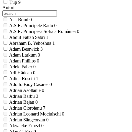
Țup
9
Autori
A.J. Bond
0
A.S.R. Principele Radu
0
A.S.R. Principesa Sofia a României
0
Abdul-Fattah Sabri
1
Abraham B. Yehoshua
1
Adam Bestwick
3
Adam Larkum
0
Adam Phillips
0
Adele Faber
0
Adi Hădean
0
Adina Rosetti
1
Adolfo Bioy Casares
0
Adrian Asoltanie
0
Adrian Barbu
3
Adrian Bejan
0
Adrian Cioroianu
7
Adrian Leonard Mociulschi
0
Adrian Sângeorzan
0
Akwaeke Emezi
0
Alan C. Fox
0