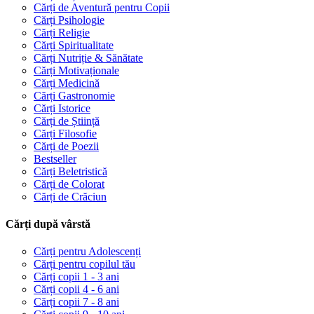
Cărți de Aventură pentru Copii
Cărți Psihologie
Cărți Religie
Cărți Spiritualitate
Cărți Nutriție & Sănătate
Cărți Motivaționale
Cărți Medicină
Cărți Gastronomie
Cărți Istorice
Cărți de Știință
Cărți Filosofie
Cărți de Poezii
Bestseller
Cărți Beletristică
Cărți de Colorat
Cărți de Crăciun
Cărți după vârstă
Cărți pentru Adolescenți
Cărți pentru copilul tău
Cărți copii 1 - 3 ani
Cărți copii 4 - 6 ani
Cărți copii 7 - 8 ani