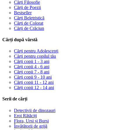
Cărți Filosofie
Cărți de Poezii
Bestseller
Cărți Beletristică
Cărți de Colorat
Cărți de Crăciun
Cărți după vârstă
Cărți pentru Adolescenți
Cărți pentru copilul tău
Cărți copii 1 - 3 ani
Cărți copii 4 - 6 ani
Cărți copii 7 - 8 ani
Cărți copii 9 - 10 ani
Cărți copii 11 - 12 ani
Cărți copii 12 - 14 ani
Serii de cărți
Detectivii de dinozauri
Eroi Rătăciți
Flora, Ursi și Bursi
Învățătorii de grijă