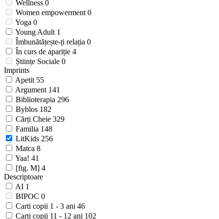
Wellness
0
Women empowerment
0
Yoga
0
Young Adult
1
Îmbunătățește-ți relația
0
În curs de apariție
4
Științe Sociale
0
Imprints
Apetit
55
Argument
141
Biblioterapia
296
Byblos
182
Cărți Cheie
329
Familia
148
LitKids
256
Matca
8
Yaa!
41
[fig. M]
4
Descriptoare
AI
1
BIPOC
0
Carti copii 1 - 3 ani
46
Carti copii 11 - 12 ani
102