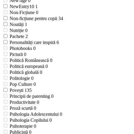
New-age
0
NewEntry10
1
Non-Ficțiune
0
Non-ficțiune pentru copii
34
Noutăți
1
Nutriție
0
Pachete
2
Personalități care inspiră
6
Photobooks
0
Pictură
0
Politică Românească
0
Politică europeană
0
Politică globală
0
Politologie
0
Pop Culture
0
Povești
135
Principii de parenting
0
Productivitate
0
Proză scurtă
0
Psihologia Adolescentului
0
Psihologia Copilului
0
Psihoterapie
0
Publicistă
0