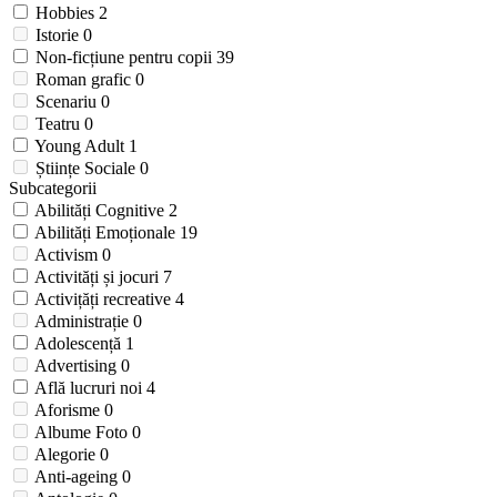
Hobbies
2
Istorie
0
Non-ficțiune pentru copii
39
Roman grafic
0
Scenariu
0
Teatru
0
Young Adult
1
Științe Sociale
0
Subcategorii
Abilități Cognitive
2
Abilități Emoționale
19
Activism
0
Activități și jocuri
7
Activițăți recreative
4
Administrație
0
Adolescență
1
Advertising
0
Află lucruri noi
4
Aforisme
0
Albume Foto
0
Alegorie
0
Anti-ageing
0