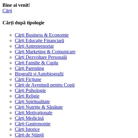
Bine ai venit!
Cărți
Cărți după tipologie
Cărți Business & Economie
Cărți Educație Financiară
Cărți Antreprenoriat
Cărți Marketing & Comunicare
Cărți Dezvoltare Personală
Cărți Familie & Cuplu
Cărți Parenting
Biografii și Autobiografii
Cărți Ficțiune
Cărți de Aventură pentru Copii
Cărți Psihologie
Cărți Religie
Cărți Spiritualitate
Cărți Nutriție & Sănătate
Cărți Motivaționale
Cărți Medicină
Cărți Gastronomie
Cărți Istorice
Cărți de Știință