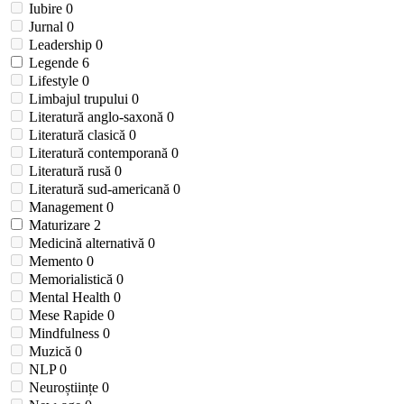
Iubire
0
Jurnal
0
Leadership
0
Legende
6
Lifestyle
0
Limbajul trupului
0
Literatură anglo-saxonă
0
Literatură clasică
0
Literatură contemporană
0
Literatură rusă
0
Literatură sud-americană
0
Management
0
Maturizare
2
Medicină alternativă
0
Memento
0
Memorialistică
0
Mental Health
0
Mese Rapide
0
Mindfulness
0
Muzică
0
NLP
0
Neuroștiințe
0