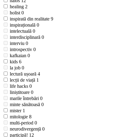
haios
12
healing
2
holist
0
inspirată din realitate
9
inspirațională
0
intelectuală
0
interdisciplinară
0
interviu
0
introspectiv
0
kafkaian
0
kids
6
la job
0
lectură ușoară
4
lecții de viață
1
life hacks
0
liniștitoare
0
marile întrebări
0
minte sănătoasă
0
mister
1
mitologie
8
multi-period
0
neurodivergență
0
participă!
12