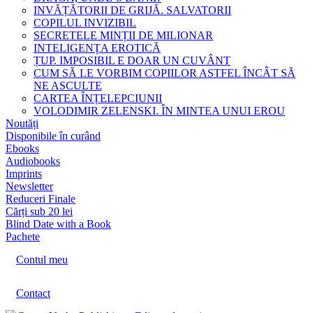
INVĂȚĂTORII DE GRIJĂ. SALVATORII
COPILUL INVIZIBIL
SECRETELE MINȚII DE MILIONAR
INTELIGENȚA EROTICĂ
ȚUP. IMPOSIBIL E DOAR UN CUVÂNT
CUM SĂ LE VORBIM COPIILOR ASTFEL ÎNCÂT SĂ
NE ASCULTE
CARTEA ÎNȚELEPCIUNII
VOLODIMIR ZELENSKI. ÎN MINTEA UNUI EROU
Noutăți
Disponibile în curând
Ebooks
Audiobooks
Imprints
Newsletter
Reduceri Finale
Cărți sub 20 lei
Blind Date with a Book
Pachete
Contul meu
Contact