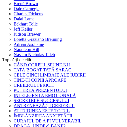
Brené Brown
Dale Carnegie
Charles Dickens
Dalai Lama
Eckhart Tolle
Jeff Keller
Judson Brewer
Loretta Graziano Breuning
Adrian Asoltanie
Napoleon Hill
Nassim Nicholas Taleb
Top cărți de citit
CÂND CORPUL SPUNE NU
TATĂ BOGAT TATĂ SARAC
CELE CINCI LIMBAJE ALE IUBIRII
ȚINE-ȚI COPIII APROAPE
CREIERUL FERICIT
PUTEREA PREZENTULUI
INTELIGENȚA EMOȚIONALĂ
SECRETELE SUCCESULUI
ANTRENEAZĂ-ȚI CREIERUL
ATITUDINEA ESTE TOTUL
ÎMBLÂNZIREA ANXIETĂȚII
CURAJUL DE A FI VULNERABIL
DRAGĂ, UNDE-S BANII?