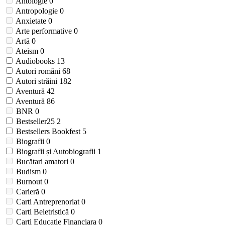
Antologie
0
Antropologie
0
Anxietate
0
Arte performative
0
Artă
0
Ateism
0
Audiobooks
13
Autori români
68
Autori străini
182
Aventură
42
Aventură
86
BNR
0
Bestseller25
2
Bestsellers Bookfest
5
Biografii
0
Biografii și Autobiografii
1
Bucătari amatori
0
Budism
0
Burnout
0
Carieră
0
Carti Antreprenoriat
0
Carti Beletristică
0
Carti Educatie Financiara
0