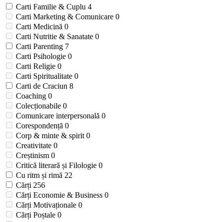
Carti Familie & Cuplu
4
Carti Marketing & Comunicare
0
Carti Medicină
0
Carti Nutritie & Sanatate
0
Carti Parenting
7
Carti Psihologie
0
Carti Religie
0
Carti Spiritualitate
0
Carti de Craciun
8
Coaching
0
Colecționabile
0
Comunicare interpersonală
0
Corespondență
0
Corp & minte & spirit
0
Creativitate
0
Creștinism
0
Critică literară și Filologie
0
Cu ritm și rimă
22
Cărți
256
Cărți Economie & Business
0
Cărți Motivaționale
0
Cărți Poștale
0