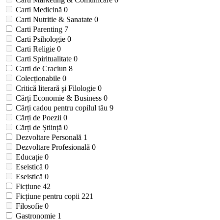
Carti Medicină
0
Carti Nutritie & Sanatate
0
Carti Parenting
7
Carti Psihologie
0
Carti Religie
0
Carti Spiritualitate
0
Carti de Craciun
8
Colecționabile
0
Critică literară și Filologie
0
Cărți Economie & Business
0
Cărți cadou pentru copilul tău
9
Cărți de Poezii
0
Cărți de Știință
0
Dezvoltare Personală
1
Dezvoltare Profesională
0
Educație
0
Eseistică
0
Eseistică
0
Ficțiune
42
Ficțiune pentru copii
221
Filosofie
0
Gastronomie
1