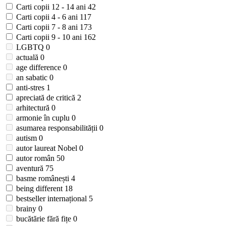
Carti copii 12 - 14 ani
42
Carti copii 4 - 6 ani
117
Carti copii 7 - 8 ani
173
Carti copii 9 - 10 ani
162
LGBTQ
0
actuală
0
age difference
0
an sabatic
0
anti-stres
1
apreciată de critică
2
arhitectură
0
armonie în cuplu
0
asumarea responsabilității
0
autism
0
autor laureat Nobel
0
autor român
50
aventură
75
basme românești
4
being different
18
bestseller internațional
5
brainy
0
bucătărie fără fițe
0