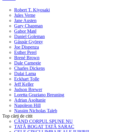
Robert T. Kiyosaki
Jules Verne
Jane Austen
Gary Chapman
Gabor Maté
Daniel Goleman
Gáspár György
Joe Dispenza
Esther Perel
Brené Brown
Dale Carnegie
Charles Dickens
Dalai Lama
Eckhart Tolle
Jeff Keller
Judson Brewer
Loretta Graziano Breuning
Adrian Asoltanie
Napoleon Hill
Nassim Nicholas Taleb
Top cărți de citit
CÂND CORPUL SPUNE NU
TATĂ BOGAT TATĂ SARAC
CELE CINCI LIMBAJE ALE IUBIRII