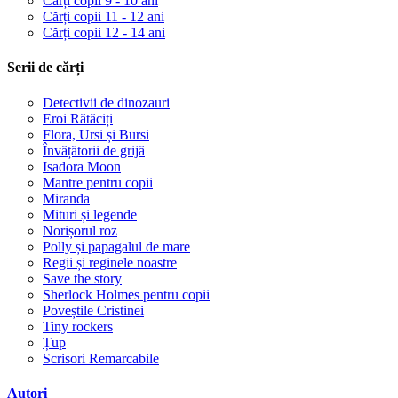
Cărți copii 9 - 10 ani
Cărți copii 11 - 12 ani
Cărți copii 12 - 14 ani
Serii de cărți
Detectivii de dinozauri
Eroi Rătăciți
Flora, Ursi și Bursi
Învățătorii de grijă
Isadora Moon
Mantre pentru copii
Miranda
Mituri și legende
Norișorul roz
Polly și papagalul de mare
Regii și reginele noastre
Save the story
Sherlock Holmes pentru copii
Poveștile Cristinei
Tiny rockers
Țup
Scrisori Remarcabile
Autori