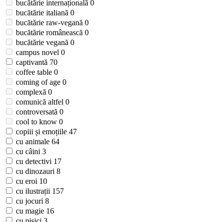
bucătărie internațională
0
bucătărie italiană
0
bucătărie raw-vegană
0
bucătărie românească
0
bucătărie vegană
0
campus novel
0
captivantă
70
coffee table
0
coming of age
0
complexă
0
comunică altfel
0
controversată
0
cool to know
0
copiii și emoțiile
47
cu animale
64
cu câini
3
cu detectivi
17
cu dinozauri
8
cu eroi
10
cu ilustrații
157
cu jocuri
8
cu magie
16
cu pisici
3