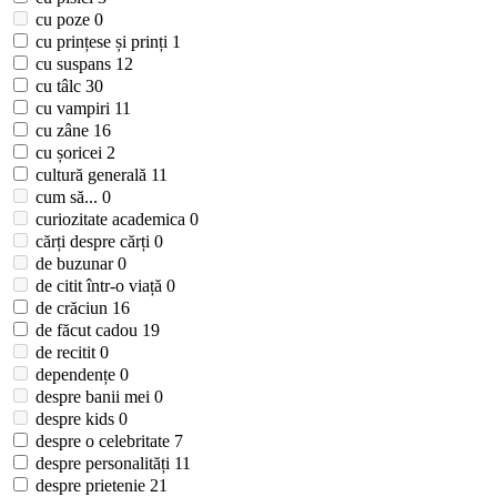
cu poze
0
cu prințese și prinți
1
cu suspans
12
cu tâlc
30
cu vampiri
11
cu zâne
16
cu șoricei
2
cultură generală
11
cum să...
0
curiozitate academica
0
cărți despre cărți
0
de buzunar
0
de citit într-o viață
0
de crăciun
16
de făcut cadou
19
de recitit
0
dependențe
0
despre banii mei
0
despre kids
0
despre o celebritate
7
despre personalități
11
despre prietenie
21