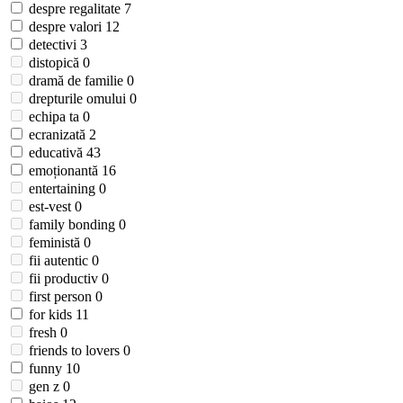
despre regalitate
7
despre valori
12
detectivi
3
distopică
0
dramă de familie
0
drepturile omului
0
echipa ta
0
ecranizată
2
educativă
43
emoționantă
16
entertaining
0
est-vest
0
family bonding
0
feministă
0
fii autentic
0
fii productiv
0
first person
0
for kids
11
fresh
0
friends to lovers
0
funny
10
gen z
0