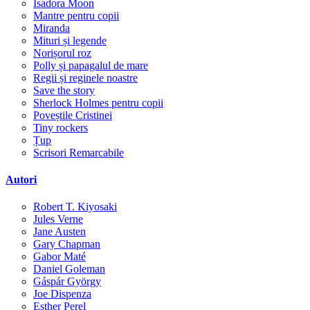
Isadora Moon
Mantre pentru copii
Miranda
Mituri și legende
Norișorul roz
Polly și papagalul de mare
Regii și reginele noastre
Save the story
Sherlock Holmes pentru copii
Poveștile Cristinei
Tiny rockers
Țup
Scrisori Remarcabile
Autori
Robert T. Kiyosaki
Jules Verne
Jane Austen
Gary Chapman
Gabor Maté
Daniel Goleman
Gáspár György
Joe Dispenza
Esther Perel