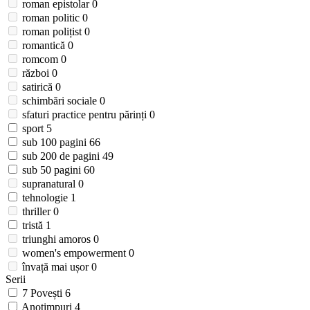
roman epistolar
0
roman politic
0
roman polițist
0
romantică
0
romcom
0
război
0
satirică
0
schimbări sociale
0
sfaturi practice pentru părinți
0
sport
5
sub 100 pagini
66
sub 200 de pagini
49
sub 50 pagini
60
supranatural
0
tehnologie
1
thriller
0
tristă
1
triunghi amoros
0
women's empowerment
0
învață mai ușor
0
Serii
7 Povești
6
Anotimpuri
4